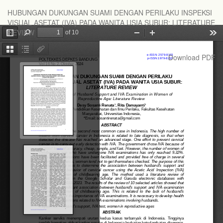
Return
HUBUNGAN DUKUNGAN SUAMI DENGAN PERILAKU INSPEKSI
to
VISUAL ASETAT (IVA) PADA WANITA USIA SUBUR: LITERATURE
Article
REVIEW
Details
Download
Download PDF