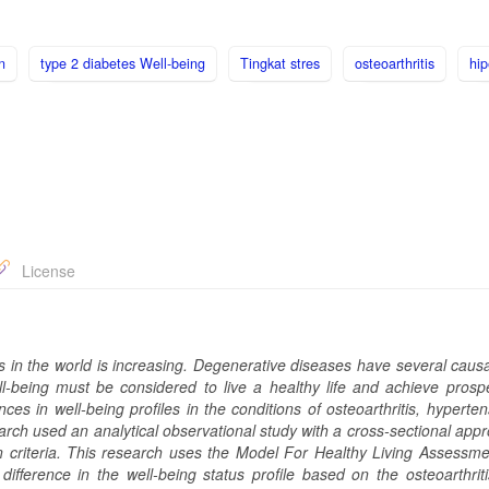
n
type 2 diabetes Well-being
Tingkat stres
osteoarthritis
hip
License
 in the world is increasing. Degenerative diseases have several causal
ll-being must be considered to live a healthy life and achieve prospe
es in well-being profiles in the conditions of osteoarthritis, hyperte
earch used an analytical observational study with a cross-sectional app
 criteria. This research uses the Model For Healthy Living Assessm
 difference in the well-being status profile based on the osteoarthrit