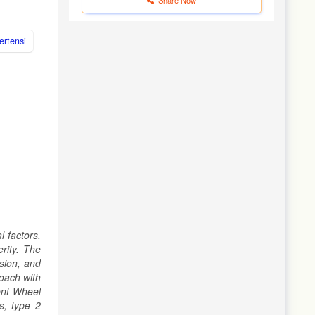
ertensi
 factors,
rity. The
nsion, and
roach with
ent Wheel
is, type 2