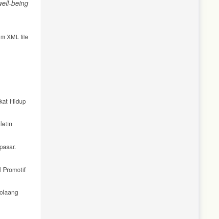
well-being
om XML file
kat Hidup
letin
pasar.
 Promotif
Bolaang