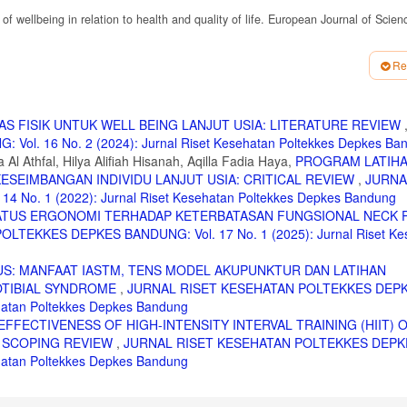
f wellbeing in relation to health and quality of life. European Journal of Scie
uality of Life Pada Penderita Osteoarthritis, Universitas Muhammadiyah Surakar
Re
koping dengan rasa nyeri pada penderita osteoartritis, Universitas Gadjah Mad
 Kualitas Hidup Pasien Hipertensi Yang Sedang Menjalani Pengobatan Hiperten
AS FISIK UNTUK WELL BEING LANJUT USIA: LITERATURE REVIEW
awatan dan Kesehatan Masyarakat. 2021;7(1) :21-31.
. 16 No. 2 (2024): Jurnal Riset Kesehatan Poltekkes Depkes Ba
n Karekteristik Pasien Diabetes Melitus Tipe 2. Jurnal Keperawatan Padjadjara
 Athfal, Hilya Alifiah Hisanah, Aqilla Fadia Haya,
PROGRAM LATIH
SEIMBANGAN INDIVIDU LANJUT USIA: CRITICAL REVIEW
,
JURNA
o. 1 (2022): Jurnal Riset Kesehatan Poltekkes Depkes Bandung
g Stress Pada Penderita Hipertensi Di Puskesmas Rawat Inap Sidomulyo Pek
ATUS ERGONOMI TERHADAP KETERBATASAN FUNGSIONAL NECK 
TEKKES DEPKES BANDUNG: Vol. 17 No. 1 (2025): Jurnal Riset Ke
 Degeneratif. Jurnal Abdimas Saintika. 2019;1(1):129-135.
S: MANFAAT IASTM, TENS MODEL AKUPUNKTUR DAN LATIHAN
Penyakit Degeneratif dengan Pendekatan Focus Grup Discussion di PT Kayu Lap
). 2019;1(2) :1-7.
OTIBIAL SYNDROME
,
JURNAL RISET KESEHATAN POLTEKKES DEP
ehatan Poltekkes Depkes Bandung
Lansia Dengan Gangguan Osteoasrthritis, Universitas Muhammadiyah Surabaya;
EFFECTIVENESS OF HIGH-INTENSITY INTERVAL TRAINING (HIIT) 
engan Self Management Pada Pasien Diabetes Melitus Tipe 2 Di Puskesmas Su
A SCOPING REVIEW
,
JURNAL RISET KESEHATAN POLTEKKES DEPK
ehatan Poltekkes Depkes Bandung
engan kualitas hidup lansia hipertensi di wilayah kerja Puskesmas Wonopringgo