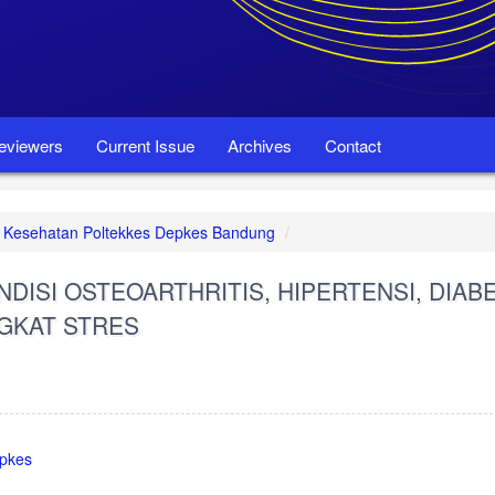
eviewers
Current Issue
Archives
Contact
set Kesehatan Poltekkes Depkes Bandung
NDISI OSTEOARTHRITIS, HIPERTENSI, DIAB
NGKAT STRES
epkes