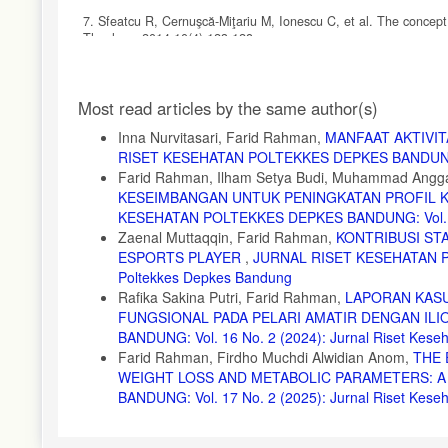
7. Sfeatcu R, Cernuşcă-Miţariu M, Ionescu C, et al. The concept o
Theology. 2014;10(4):123-128.
8. Fatmala Sary R. Efektivitas Senam Osteoarthritis Terhadap Q
Article
9. Hapsari KSTP. Hubungan antara dukungan sosial dan strategi 
Most read articles by the same author(s)
Details
10. Avelina Y, Natalia IY. Hubungan Tingkat Kecemasan Dengan
Inna Nurvitasari, Farid Rahman,
MANFAAT AKTIVIT
Desa Lenandareta Wilayah Kerja Puskesmas Paga. Jurnal Keper
RISET KESEHATAN POLTEKKES DEPKES BANDUNG: Vol
11. Wahyuni Y, Nursiswati N, Anna A. Kualitas Hidup berdasarka
Farid Rahman, Ilham Setya Budi, Muhammad Angga Al
2014;2(1) :25-34.
KESEIMBANGAN UNTUK PENINGKATAN PROFIL KE
KESEHATAN POLTEKKES DEPKES BANDUNG: Vol. 14 N
12. Arumi S. Hubungan Dukungan Sosial Keluarga Dengan Copin
Zaenal Muttaqqin, Farid Rahman,
KONTRIBUSI ST
Universitas Islam Negeri Sultan Syarif Kasim Riau; 2018.
ESPORTS PLAYER
,
JURNAL RISET KESEHATAN POL
13. Fridalni N, Minropa A, Sapardi VS. Pengenalan Dini Penyakit
Poltekkes Depkes Bandung
Rafika Sakina Putri, Farid Rahman,
LAPORAN KASU
14. Isfaizah I, Widyaningsih A. Menurunkan Tingkat Stres dan 
Indonesia. Indonesian Journal of Community Empowerment (IJCE
FUNGSIONAL PADA PELARI AMATIR DENGAN ILI
BANDUNG: Vol. 16 No. 2 (2024): Jurnal Riset Kes
15. Widad Z. Studi Kasus Kejadian Stres Pada Kualitas Hidup 
Farid Rahman, Firdho Muchdi Alwidian Anom,
THE 
16. Fira V. Hubungan Dukungan Keluarga Dan Tingkat Stres D
WEIGHT LOSS AND METABOLIC PARAMETERS: 
STIKES Hang Tuah Surabaya; 2022.
BANDUNG: Vol. 17 No. 2 (2025): Jurnal Riset Kes
17. Azizah R, Dwi Hartanti R. Hubungan antara tingkat stress d
Pekalongan, STIKES Muhammadiyah Pekajangan; 2016.