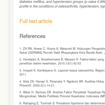
diabetes mellitus, and hypertension groups (p-value 0.896)
profile in the conditions of osteoarthritis, hypertension, t
Full text article
References
1. ZA RN, Anwar C, Husna A, Maisurah M. Hubungan Pengetahu
Sehat (GERMAS) Rumah Sakit Bhayangkara Kota Banda Aceh. Jou
2. Handajani A, Roosihermatie B, Maryani H. Faktor-faktor yang
penelitian sistem kesehatan. 2010;13(1):42-53.
3. Imayati K, Kambayana G. Laporan kasus osteoartritis. Bagia
2011.
4. Arda ZA, Hanapi S, Paramata Y, Ngobuto AR. Kualitas Hidup 
Preventif. 2020;3(1):14-21.
5. Akbar H, Santoso EB. Analisis Faktor Penyebab Terjadinya 
Mongondow). Media Publikasi Promosi Kesehatan Indonesia (MPP
6. Rahajeng E, Tuminah S. Prevalensi hipertensi dan determina