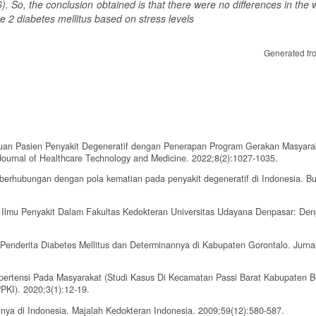
. So, the conclusion obtained is that there were no differences in the 
ype 2 diabetes mellitus based on stress levels
Generated fr
an Pasien Penyakit Degeneratif dengan Penerapan Program Gerakan Masyara
rnal of Healthcare Technology and Medicine. 2022;8(2):1027-1035.
 berhubungan dengan pola kematian pada penyakit degeneratif di Indonesia. Bu
n Ilmu Penyakit Dalam Fakultas Kedokteran Universitas Udayana Denpasar: Den
Penderita Diabetes Mellitus dan Determinannya di Kabupaten Gorontalo. Jurnal
Hipertensi Pada Masyarakat (Studi Kasus Di Kecamatan Passi Barat Kabupaten 
KI). 2020;3(1):12-19.
nnya di Indonesia. Majalah Kedokteran Indonesia. 2009;59(12):580-587.