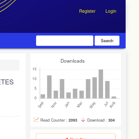
Register
Login
Search
Downloads
ETES
Read Counter :
2093
Download :
304
Share Now