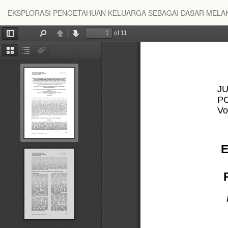
Return
EKSPLORASI PENGETAHUAN KELUARGA SEBAGAI DASAR MELAK
to
Article
Details