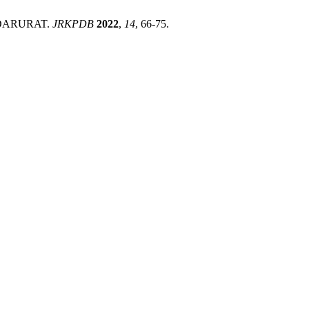
N DARURAT.
JRKPDB
2022
,
14
, 66-75.