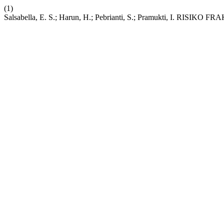
(1)
Salsabella, E. S.; Harun, H.; Pebrianti, S.; Pramukti, I. R