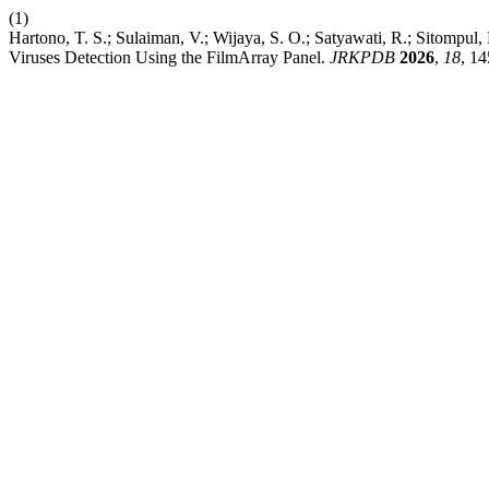
(1)
Hartono, T. S.; Sulaiman, V.; Wijaya, S. O.; Satyawati, R.; Sitompul, P
Viruses Detection Using the FilmArray Panel.
JRKPDB
2026
,
18
, 14