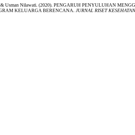
mad Mardiana, & Usman Nilawati. (2020). PENGARUH PENYULU
GRAM KELUARGA BERENCANA.
JURNAL RISET KESEHATA