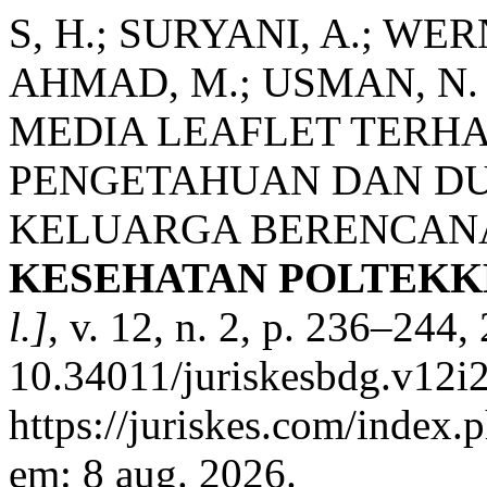
S, H.; SURYANI, A.; WER
AHMAD, M.; USMAN, 
MEDIA LEAFLET TERH
PENGETAHUAN DAN D
KELUARGA BERENCAN
KESEHATAN POLTEKK
l.]
, v. 12, n. 2, p. 236–244
10.34011/juriskesbdg.v12i2
https://juriskes.com/index.
em: 8 aug. 2026.