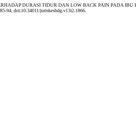
YOGA TERHADAP DURASI TIDUR DAN LOW BACK PAIN PADA IBU 
 485-94, doi:10.34011/juriskesbdg.v13i2.1866.