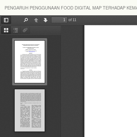
Return
PENGARUH PENGGUNAAN FOOD DIGITAL MAP TERHADAP KEMA
to
Article
Details