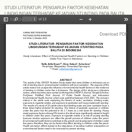
Return
STUDI LITERATUR: PENGARUH FAKTOR KESEHATAN
to
LINGKUNGAN TERHADAP KEJADIAN STUNTING PADA BALITA
Article
DI INDONESIA
Details
Download
Download PDF