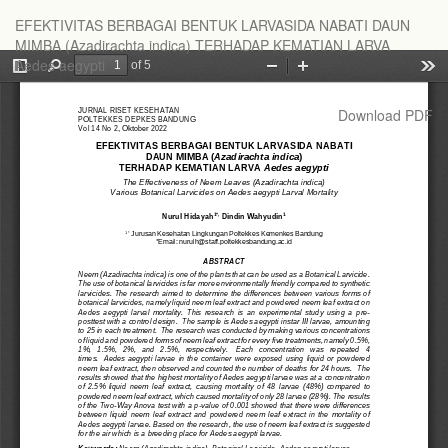
Return
EFEKTIVITAS BERBAGAI BENTUK LARVASIDA NABATI DAUN
to
MIMBA (Azadirachta indica) TERHADAP KEMATIAN LARVA
Article
Aedes aegypti
Details
Download
Download PDF