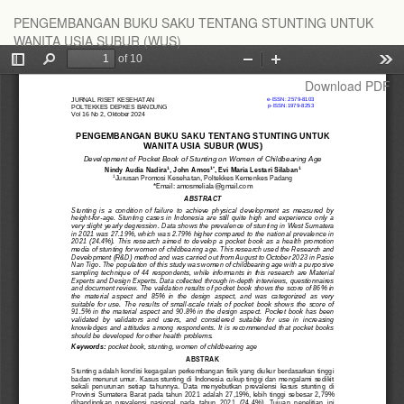
Return
PENGEMBANGAN BUKU SAKU TENTANG STUNTING UNTUK
to
WANITA USIA SUBUR (WUS)
Article
Details
Download
Download PDF