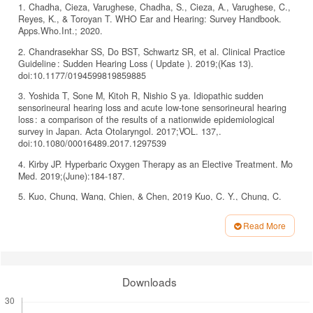
1. Chadha, Cieza, Varughese, Chadha, S., Cieza, A., Varughese, C.,
Reyes, K., & Toroyan T. WHO Ear and Hearing: Survey Handbook.
Apps.Who.Int.; 2020.
2. Chandrasekhar SS, Do BST, Schwartz SR, et al. Clinical Practice
Guideline : Sudden Hearing Loss ( Update ). 2019;(Kas 13).
doi:10.1177/0194599819859885
3. Yoshida T, Sone M, Kitoh R, Nishio S ya. Idiopathic sudden
sensorineural hearing loss and acute low-tone sensorineural hearing
loss : a comparison of the results of a nationwide epidemiological
survey in Japan. Acta Otolaryngol. 2017;VOL. 137,.
doi:10.1080/00016489.2017.1297539
4. Kirby JP. Hyperbaric Oxygen Therapy as an Elective Treatment. Mo
Med. 2019;(June):184-187.
5. Kuo, Chung, Wang, Chien, & Chen, 2019 Kuo, C. Y., Chung, C.
H., Wang, C. H., Chien, W. C., & Chen HC. Increased Incidence in
Hospitalised Patients with Sudden Sensorineural Hearing Loss: A 14-
Read More
Year Nationwide Population-based Study. Int J Audiol.
Article
2019;58(11):769-773.
Details
6. Chen X, Fu Y yao. Role of viral infection in sudden hearing loss. J
Int Med Res 2019,. 2019;. 47(7). doi:10.1177/0300060519847860
Downloads
7. Xie W, Dai Q, Liu J, Liu Y, Hellström S, Duan M. Analysis of
Clinical and Laboratory Findings of Idiopathic Sudden Sensorineural