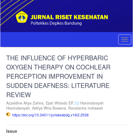
Quick
jump
to
page
content
Main
Navigation
Togg
Main
navi
Content
THE INFLUENCE OF HYPERBARIC
Sidebar
OXYGEN THERAPY ON COCHLEAR
PERCEPTION IMPROVEMENT IN
SUDDEN DEAFNESS: LITERATURE
REVIEW
Azzeldine Aliya Zahira,
Djati Widodo EP,
Hisnindarsyah
Hisnindarsyah,
Aditya Wira Buwana,
Roostantia Indrawati
https://doi.org/10.34011/juriskesbdg.v16i2.2536
Article
Issue