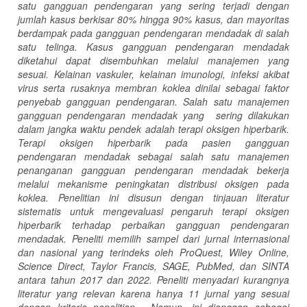
satu gangguan pendengaran yang sering terjadi dengan
jumlah kasus berkisar 80% hingga 90% kasus, dan mayoritas
berdampak pada gangguan pendengaran mendadak di salah
satu telinga. Kasus gangguan pendengaran mendadak
diketahui dapat disembuhkan melalui manajemen yang
sesuai. Kelainan vaskuler, kelainan imunologi, infeksi akibat
virus serta rusaknya membran koklea dinilai sebagai faktor
penyebab gangguan pendengaran. Salah satu manajemen
gangguan pendengaran mendadak yang sering dilakukan
dalam jangka waktu pendek adalah terapi oksigen hiperbarik.
Terapi oksigen hiperbarik pada pasien gangguan
pendengaran mendadak sebagai salah satu manajemen
penanganan gangguan pendengaran mendadak bekerja
melalui mekanisme peningkatan distribusi oksigen pada
koklea. Penelitian ini disusun dengan tinjauan literatur
sistematis untuk mengevaluasi pengaruh terapi oksigen
hiperbarik terhadap perbaikan gangguan pendengaran
mendadak. Peneliti memilih sampel dari jurnal internasional
dan nasional yang terindeks oleh ProQuest, Wiley Online,
Science Direct, Taylor Francis, SAGE, PubMed, dan SINTA
antara tahun 2017 dan 2022. Peneliti menyadari kurangnya
literatur yang relevan karena hanya 11 jurnal yang sesuai
dengan kriteria penelitian. Namun, ini dianggap sebagai