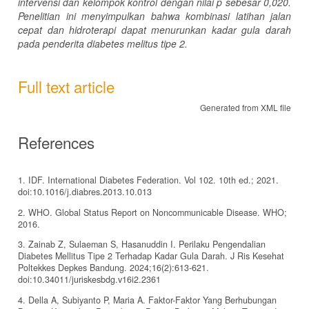
intervensi dan kelompok kontrol dengan nilai p sebesar 0,020.
Penelitian ini menyimpulkan bahwa kombinasi latihan jalan
cepat dan hidroterapi dapat menurunkan ka
da
r gula darah
pada penderita diabetes melitus tipe 2.
Full text article
Generated from XML file
References
1. IDF. International Diabetes Federation. Vol 102. 10th ed.; 2021.
doi:10.1016/j.diabres.2013.10.013
2. WHO. Global Status Report on Noncommunicable Disease. WHO;
2016.
3. Zainab Z, Sulaeman S, Hasanuddin I. Perilaku Pengendalian
Diabetes Mellitus Tipe 2 Terhadap Kadar Gula Darah. J Ris Kesehat
Poltekkes Depkes Bandung. 2024;16(2):613-621.
doi:10.34011/juriskesbdg.v16i2.2361
4. Della A, Subiyanto P, Maria A. Faktor-Faktor Yang Berhubungan