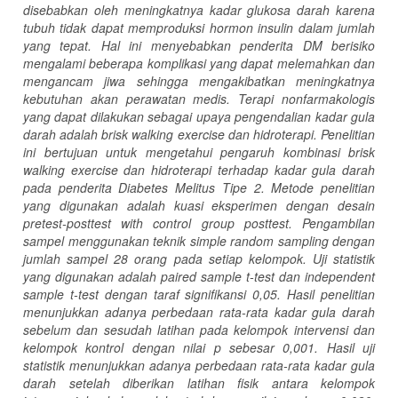
disebabkan oleh meningkatnya kadar glukosa darah karena
tubuh tidak dapat memproduksi hormon insulin dalam jumlah
yang tepat. Hal ini menyebabkan penderita DM berisiko
mengalami beberapa komplikasi yang dapat melemahkan dan
mengancam jiwa sehingga mengakibatkan meningkatnya
kebutuhan akan perawatan medis. Terapi nonfarmakologis
yang dapat dilakukan sebagai upaya pengendalian kadar gula
darah adalah brisk walking exercise dan hidroterapi. Penelitian
ini bertujuan untuk mengetahui pengaruh kombinasi brisk
walking exercise dan hidroterapi terhadap kadar gula darah
pada penderita Diabetes Melitus Tipe 2. Metode penelitian
yang digunakan adalah
kuasi eksperimen
dengan desain
pretest-posttest with control group posttest. Pengambilan
sampel menggunakan teknik simple random sampling dengan
jumlah sampel 28 orang pada setiap kelompok. Uji statistik
yang digunakan adalah paired sample t-test dan independent
sample t-test dengan taraf signifikansi 0,05. Hasil penelitian
menunjukkan adanya perbedaan rata-rata kadar gula darah
sebelum dan sesudah
latihan
pada kelompok intervensi dan
kelompok kontrol dengan nilai p sebesar 0,001. Hasil uji
statistik menunjukkan adanya perbedaan rata-rata kadar gula
darah setelah diberikan latihan fisik antara kelompok