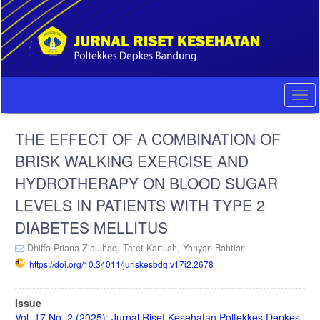
Quick
jump
to
page
content
Main
Navigation
Togg
Main
navi
Content
THE EFFECT OF A COMBINATION OF
Sidebar
BRISK WALKING EXERCISE AND
HYDROTHERAPY ON BLOOD SUGAR
LEVELS IN PATIENTS WITH TYPE 2
DIABETES MELLITUS
Dhiffa Priana Ziaulhaq,
Tetet Kartilah,
Yanyan Bahtiar
https://doi.org/10.34011/juriskesbdg.v17i2.2678
Article
Issue
Vol. 17 No. 2 (2025): Jurnal Riset Kesehatan Poltekkes Depkes