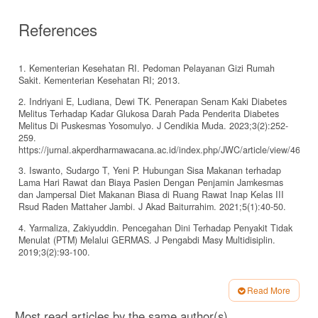
References
1. Kementerian Kesehatan RI. Pedoman Pelayanan Gizi Rumah
Sakit. Kementerian Kesehatan RI; 2013.
2. Indriyani E, Ludiana, Dewi TK. Penerapan Senam Kaki Diabetes
Melitus Terhadap Kadar Glukosa Darah Pada Penderita Diabetes
Melitus Di Puskesmas Yosomulyo. J Cendikia Muda. 2023;3(2):252-
259.
https://jurnal.akperdharmawacana.ac.id/index.php/JWC/article/view/466/0
3. Iswanto, Sudargo T, Yeni P. Hubungan Sisa Makanan terhadap
Lama Hari Rawat dan Biaya Pasien Dengan Penjamin Jamkesmas
dan Jampersal Diet Makanan Biasa di Ruang Rawat Inap Kelas III
Rsud Raden Mattaher Jambi. J Akad Baiturrahim. 2021;5(1):40-50.
4. Yarmaliza, Zakiyuddin. Pencegahan Dini Terhadap Penyakit Tidak
Menulat (PTM) Melalui GERMAS. J Pengabdi Masy Multidisiplin.
2019;3(2):93-100.
5. Septidiantari LPY, Padmiari IAE, Ariati NN. Faktor-Faktor Yang
Mempengaruhi Terjadinya Sisa Makanan Pada Pasien Rawat Inap Di
Read More
Rsud Bangli. J Nutr Sci. 2023;11(1):15-21.
Article
Most read articles by the same author(s)
6. Mutia CS, Rachmawati. Pengaruh modifikasi menu makanan lunak