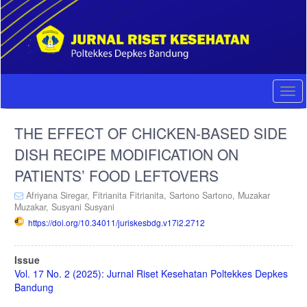
Quick
jump
to
page
content
Main
Navigation
Togg
Main
navi
Content
THE EFFECT OF CHICKEN-BASED SIDE
Sidebar
DISH RECIPE MODIFICATION ON
PATIENTS’ FOOD LEFTOVERS
Afriyana Siregar,
Fitrianita Fitrianita,
Sartono Sartono,
Muzakar
Muzakar,
Susyani Susyani
https://doi.org/10.34011/juriskesbdg.v17i2.2712
Article
Issue
Sidebar
Vol. 17 No. 2 (2025): Jurnal Riset Kesehatan Poltekkes Depkes
Bandung