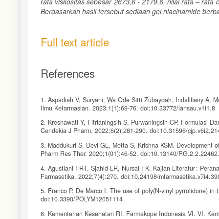
rata viskositas sebesar 2673,6 - 2179,6, nilai rata – rata
Berdasarkan hasil tersebut sediaan gel niacinamide berba
Full text article
References
1. Aspadiah V, Suryani, Wa Ode Sitti Zubaydah, Indalifiany A, 
Ilmu Kefarmasian. 2023;1(1):69-76. doi:10.33772/lansau.v1i1.8
2. Kresnawati Y, Fitrianingsih S, Purwaningsih CP. Formulasi D
Cendekia J Pharm. 2022;6(2):281-290. doi:10.31596/cjp.v6i2.21
3. Maddukuri S, Devi GL, Metta S, Krishna KSM. Development of
Pharm Res Ther. 2020;1(01):46-52. doi:10.13140/RG.2.2.22462
4. Agustiani FRT, Sjahid LR, Nursal FK. Kajian Literatur : Pera
Farmasetika. 2022;7(4):270. doi:10.24198/mfarmasetika.v7i4.3
5. Franco P, De Marco I. The use of poly(N-vinyl pyrrolidone) in 
doi:10.3390/POLYM12051114
6. Kementerian Kesehatan RI. Farmakope Indonesia VI. VI. Kem