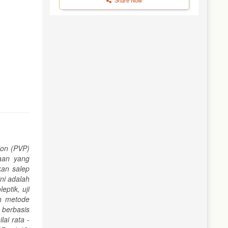
don (PVP)
iaan yang
kan salep
ni adalah
ptik, uji
ah metode
 berbasis
lai rata -