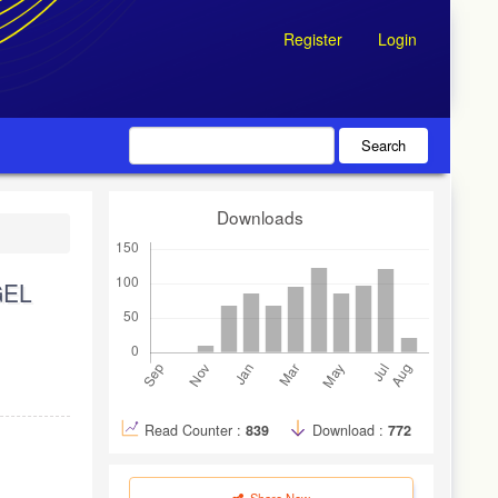
Register
Login
Search
Downloads
GEL
Read Counter :
839
Download :
772
Share Now