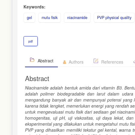
Keywords:
gel
mutu fisik
niacinamide
PVP physical quality
pdf
Abstract
Authors
References
Abstract
Niacinamide adalah bentuk amida dari vitamin B3. Bentuk 
adalah polimer biodegradable dan larut dalam udara 
mengandung banyak air dan mempunyai potensi yang leb
karena tidak lengket, memerlukan energi yang rendah sela
untuk mengevaluasi mutu fisik dari sediaan gel niacinami
homogenitas, uji pH, uji viskositas, uji daya lekat, 
eksperimental yang dilakukan untuk mengetahui mutu fisi
PVP yang dihasilkan memiliki tekstur gel kental, warna t