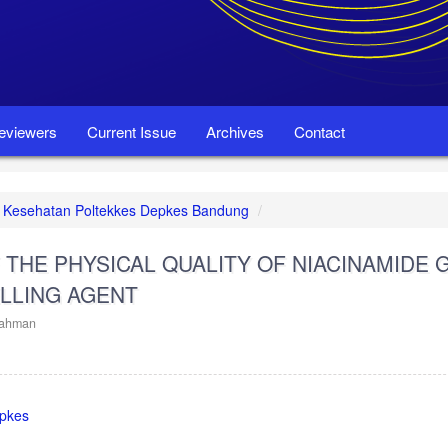
eviewers
Current Issue
Archives
Contact
set Kesehatan Poltekkes Depkes Bandung
THE PHYSICAL QUALITY OF NIACINAMIDE 
ELLING AGENT
rahman
epkes