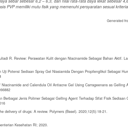
 daya sebar sebesar 6,2 – 6,3, dan nilai rata-rata daya lekat sebesar 4,
sis PVP memiliki mutu fisik yang memenuhi persyaratan sesuai kriteria
Generated fr
Muliadi R. Review: Perawatan Kulit dengan Niacinamide Sebagai Bahan Aktif. L
an Uji Potensi Sediaan Spray Gel Niasiamida Dengan Propilenglikol Sebagai Hu
4
 Niacinamide and Calendula Oil Antiacne Gel Using Carrageenans as Gelling A
.66882
nan Berbagai Jenis Polimer Sebagai Gelling Agent Terhadap Sifat Fisik Sediaan 
9016
the delivery of drugs: A review. Polymers (Basel). 2020;12(5):18-21.
enterian Kesehatan RI; 2020.