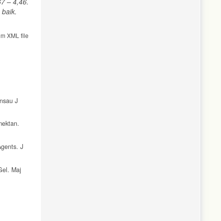
67 – 4,46.
 baik.
om XML file
ansau J
mektan.
gents. J
Gel. Maj