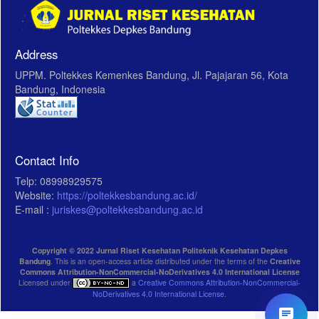
Address
UPPM. Poltekkes Kemenkes Bandung, Jl. Pajajaran 56, Kota
Bandung, Indonesia
Contact Info
Telp: 08998929575
Website:
https://poltekkesbandung.ac.id/
E-mail :
juriskes@poltekkesbandung.ac.id
Copyright © 2022 Jurnal Riset Kesehatan Politeknik Kesehatan Depkes
Bandung
. This is an open-access article distributed under the terms of the
Creative
Commons Attribution-NonCommercial-NoDerivatives 4.0 International License
Licensed under
a
Creative Commons Attribution-NonCommercial-
NoDerivatives 4.0 International License
.