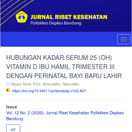
Quick
jump
to
page
content
Main
Navigation
Togg
Main
navi
Content
HUBUNGAN KADAR SERUM 25 (OH)
Sidebar
VITAMIN D IBU HAMIL TRIMESTER III
DENGAN PERINATAL BAYI BARU LAHIR
Meyta Rezki Putri,
Aminuddin,
Nasruddin
https://doi.org/10.34011/juriskesbdg.v12i2.847
Article
Issue
Sidebar
Vol. 12 No. 2 (2020): Jurnal Riset Kesehatan Poltekkes Depkes
Bandung
pdf