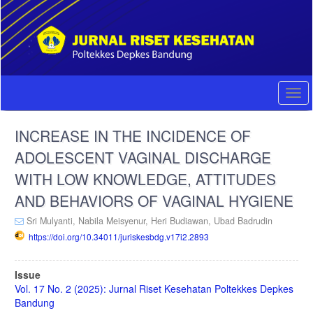
Quick
jump
to
page
content
Main
Navigation
Togg
Main
navi
Content
INCREASE IN THE INCIDENCE OF
Sidebar
ADOLESCENT VAGINAL DISCHARGE
WITH LOW KNOWLEDGE, ATTITUDES
AND BEHAVIORS OF VAGINAL HYGIENE
Sri Mulyanti,
Nabila Meisyenur,
Heri Budiawan,
Ubad Badrudin
https://doi.org/10.34011/juriskesbdg.v17i2.2893
Article
Issue
Sidebar
Vol. 17 No. 2 (2025): Jurnal Riset Kesehatan Poltekkes Depkes
Bandung