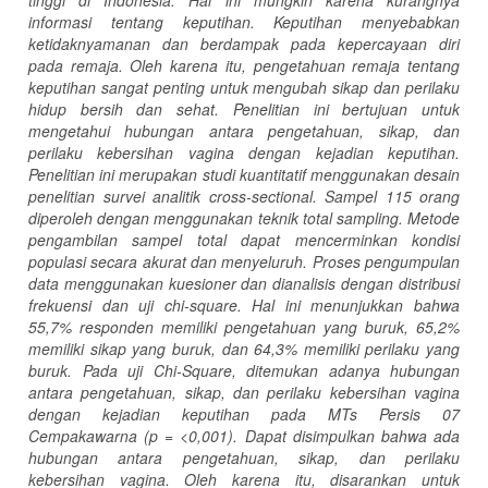
informasi tentang keputihan. Keputihan menyebabkan
ketidaknyamanan dan berdampak pada kepercayaan diri
pada remaja. Oleh karena itu, pengetahuan remaja tentang
keputihan sangat penting untuk mengubah sikap dan perilaku
hidup bersih dan sehat. Penelitian ini bertujuan untuk
mengetahui hubungan antara pengetahuan, sikap, dan
perilaku kebersihan vagina dengan kejadian keputihan.
Penelitian ini merupakan studi kuantitatif menggunakan desain
penelitian survei analitik cross-sectional. Sampel 115 orang
diperoleh dengan menggunakan teknik total sampling. Metode
pengambilan sampel total dapat mencerminkan kondisi
populasi secara akurat dan menyeluruh. Proses pengumpulan
data menggunakan kuesioner dan dianalisis dengan distribusi
frekuensi dan uji chi-square. Hal ini menunjukkan bahwa
55,7% responden memiliki pengetahuan yang buruk, 65,2%
memiliki sikap yang buruk, dan 64,3% memiliki perilaku yang
buruk. Pada uji Chi-Square, ditemukan adanya hubungan
antara pengetahuan, sikap, dan perilaku kebersihan vagina
dengan kejadian keputihan pada MTs Persis 07
Cempakawarna (p = <0,001). Dapat disimpulkan bahwa ada
hubungan antara pengetahuan, sikap, dan perilaku
kebersihan vagina. Oleh karena itu, disarankan untuk