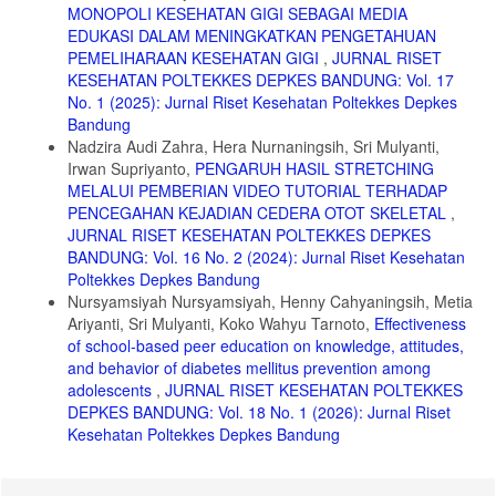
Terhadap Jumlah Koloni Bakteri Pada Remaja Perempuan Yang
MONOPOLI KESEHATAN GIGI SEBAGAI MEDIA
Mengalami Keputihan. Media Penelit dan Pengemb Kesehat.
EDUKASI DALAM MENINGKATKAN PENGETAHUAN
2024;34(4):918-926. doi:10.34011/jmp2k.v34i4.2394
PEMELIHARAAN KESEHATAN GIGI
,
JURNAL RISET
KESEHATAN POLTEKKES DEPKES BANDUNG: Vol. 17
11. Fitrie F, Safitri A. Hubungan Tingkat Stres dan Vulva Hygiene
dengan Keputihan pada Remaja Putri. Indones J Midwifery Sci.
No. 1 (2025): Jurnal Riset Kesehatan Poltekkes Depkes
2021;1(1):20-28.
Bandung
Nadzira Audi Zahra, Hera Nurnaningsih, Sri Mulyanti,
12. Destariyani E, Dewi PP, Wahyuni E. Hubungan pengetahuan dan
Irwan Supriyanto,
PENGARUH HASIL STRETCHING
sikap dengan keputihan. J Ilm Kebidanan (The J Midwifery).
2023;11(1):58-63. doi:10.33992/jik.v11i1.2525
MELALUI PEMBERIAN VIDEO TUTORIAL TERHADAP
PENCEGAHAN KEJADIAN CEDERA OTOT SKELETAL
,
13. Puspawarna D, Sri A, Aryastuti A, Widiawati S. Hubungan antara
JURNAL RISET KESEHATAN POLTEKKES DEPKES
Pengetahuan, Sikap, dan Perilaku mengenai Vulva Hygiene terhadap
BANDUNG: Vol. 16 No. 2 (2024): Jurnal Riset Kesehatan
Kejadian Keputihan Patologis pada Siswi SMPN 1 Selemadeg Barat,
Tabanan, Bali. Aesculapius Med J. 2024;4(2):244-251.
Poltekkes Depkes Bandung
Nursyamsiyah Nursyamsiyah, Henny Cahyaningsih, Metia
14. Wahyuni, Wisudawan, DahliaH, Hapsari P, Arifin FA. Hubungan
Ariyanti, Sri Mulyanti, Koko Wahyu Tarnoto,
Effectiveness
Pengetahuan Sikap dan Perilaku Vaginal Ygiene terhadap kejadian
of school-based peer education on knowledge, attitudes,
Fluor Albus pada Siswi SMAN 17 Makassar. J Mhs Kedokt.
2023;3(4):290-299.
and behavior of diabetes mellitus prevention among
adolescents
,
JURNAL RISET KESEHATAN POLTEKKES
15. Sukamto N, Yahya YF, Handayani D, F A, Liberty I. Hubungan
DEPKES BANDUNG: Vol. 18 No. 1 (2026): Jurnal Riset
Pengetahuan, Sikap, dan Perilaku Perawatan Vagina Terhadap
Kesehatan Poltekkes Depkes Bandung
Kejadian Keputihan Patologis pada Mahasiswi Program Studi
Pendidikan Dokter Fakultas Kedokteran Universitas Sriwijaya. Maj
Kedokt Sriwij. 2018;50(4):113-122.