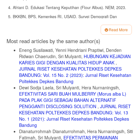
4. Afriani D. Edukasi Tentang Keputihan (Flour Albus). NEM; 2023.
5. BKKBN, BPS, Kemenkes RI, USAID. Survei Demografi Dan
Kesehatan Indonesia 2017: Kesehatan Reproduksi Remaja. Badan
Kependudukan dan Keluarga Berencana Nasional; 2017.
Read More
https://spada.uns.ac.id/pluginfile.php/656894/mod_resource/content/1/S
Article
2017.pdf
Most read articles by the same author(s)
Details
6. Aris AZ, Noor NH, Siti R. Prevalensi dan Faktor Risiko Infeksi
Eneng Susilawati, Yenni Hendriani Praptiwi, Denden
Vagina pada Perempuan Usia Produktif di Malaysia. J Women’s Heal.
Ridwan Chaerudin, Sri Mulyanti,
HUBUNGAN KEJADIAN
2022;13(2):85-94.
KARIES GIGI DENGAN KUALITAS HIDUP ANAK
,
7. Asri ND, Suharni. Modifikasi Perilaku: Teori Dan Penerapannya.
JURNAL RISET KESEHATAN POLTEKKES DEPKES
UNIPMA Press; 2021. https://eprint.unipma.ac.id/145/1/68. Modifikasi
BANDUNG: Vol. 15 No. 2 (2023): Jurnal Riset Kesehatan
perilaku teori dan penerapannya %28fulltext%29.pdf
Poltekkes Depkes Bandung
8. Nurul Fitriani, Yuanita Windusari, Novrikasari, Elvi Sunarsih, Nur
Dewi Sodja Laela, Sri Mulyanti, Hera Nurnaningsih,
Alam Fajar. Perilaku Genital Hygiene dan Akses Air Bersih terhadap
EFEKTIVITAS SARI BUAH MULBERRY (Morus alba L)
Kejadian Keputihan pada Wanita : Literature Review. Media Publ
PADA PLAK GIGI SEBAGAI BAHAN ALTERNATIF
Promosi Kesehat Indones. 2024;7(2):273-280.
PENGGANTI DISCLOSING SOLUTION
,
JURNAL RISET
doi:10.56338/mppki.v7i2.4443
KESEHATAN POLTEKKES DEPKES BANDUNG: Vol. 13
9. Hidayanti D, Pascawati R. Rebusan Sirih Merah Mengurangi Fluor
No. 1 (2021): Jurnal Riset Kesehatan Poltekkes Depkes
Albus Pada Remaja Putri. J Ris Kesehat Poltekkes Depkes Bandung.
Bandung
2021;13(1):246-253. doi:10.34011/juriskesbdg.v13i1.1919
Dianaturrohmah Dianaturrohmah, Hera Nurnaningsih, Siti
Fatimah, Sri Mulyanti,
EFEKTIVITAS PERMAINAN
10. Pascawati R, Hidayanti D. Efektivitas Ekstrak Daun Sirih Merah