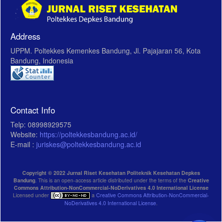
Address
UPPM. Poltekkes Kemenkes Bandung, Jl. Pajajaran 56, Kota
Bandung, Indonesia
Contact Info
Telp: 08998929575
Website:
https://poltekkesbandung.ac.id/
E-mail :
juriskes@poltekkesbandung.ac.id
Copyright © 2022 Jurnal Riset Kesehatan Politeknik Kesehatan Depkes
Bandung
. This is an open-access article distributed under the terms of the
Creative
Commons Attribution-NonCommercial-NoDerivatives 4.0 International License
Licensed under
a
Creative Commons Attribution-NonCommercial-
NoDerivatives 4.0 International License
.