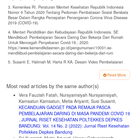
3. Kemenkes RI. Peraturan Menteri Kesehatan Republik Indonesia
Nomor 9 Tahun 2020 Tentang Pedoman Pembatasan Sosial Berskala
Besar Dalam Rangka Percepatan Penanganan Corona Virus Disease
2019 (COVID-19).
4. Menteri Pendidikan dan Kebudayaan Republik Indonesia. SE
Mendikbud: Pembelajaran Secara Daring Dan Bekerja Dari Rumah
Untuk Mencegah Penyebaran Covid-19.; 2020.
https://www.kemendikdasmen.go.id/pengumuman/10031-se-
mendikbud-pembelajaran-secara-daring-dan-bekerja-dari-rum
5. Susanti E, Halimah M, Harta R KA. Desain Video Pembelajaran
Yang Efektif Pada Pendidikan Jarak Jauh: Studi Di Universitas
Terbuka. J pendidik dan Kebud. 2018;3(2):1-9.
Read More
doi:https://dx.doi.org/10.24832/jpnk.v3i2.929
Article
Most read articles by the same author(s)
6. M R. Computer Vision Syndrome : A Review of Ocular Causes and
Details
Potential Treatments. Opthalmic Physiol Opt J. 2011;31:502-515.
Vera Fauziah Fatah, Nursyamsiyah Nursyamsiyah,
Kamsatun Kamsatun, Metia Ariyanti, Susi Susanti,
7. American Optometric Association. Ophthalmic & Physiological
Optics Journal. 2018. https://www.aoa.org/healthy-eyes/eye-and-
KECANDUAN GADGET PADA REMAJA PASCA
vision-conditions/computer-vision-syndrome
PEMBELAJARAN DARING DI MASA PANDEMI COVID 19
,
JURNAL RISET KESEHATAN POLTEKKES DEPKES
8. Ashadi K. Laporan Penelitian Analisis Pola Aktivitas Fisik
BANDUNG: Vol. 14 No. 2 (2022): Jurnal Riset Kesehatan
Mahasiswa S1 PKO FIO Unesa.; 2020.
Poltekkes Depkes Bandung
9. Kemenkes RI. Hasil Riset Kesehatan Dasar Tahun 2018.; 2018.
Sri Kusmiati, Metia Ariyanti, Henny Cahyaningsih,