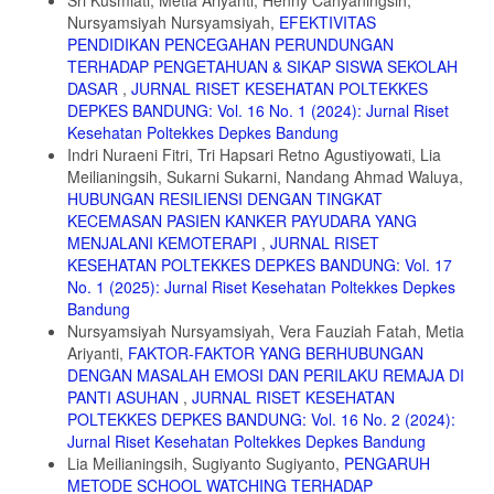
Kementrian Kesehatan RI
Nursyamsiyah Nursyamsiyah,
EFEKTIVITAS
10. Nasution A, Nauli HA, Anggraini S, Alfaeni SW, Dahliawati A.
PENDIDIKAN PENCEGAHAN PERUNDUNGAN
Hubungan Antara Aktivitas Fisik Dan Pola Tidur Dengan Kejadian
TERHADAP PENGETAHUAN & SIKAP SISWA SEKOLAH
Hipertensi. Media Penelit dan Pengemb Kesehat. 2024;34(1):91-101.
DASAR
,
JURNAL RISET KESEHATAN POLTEKKES
doi:10.34011/jmp2k.v34i1.1959
DEPKES BANDUNG: Vol. 16 No. 1 (2024): Jurnal Riset
11. WHO. Noncommunicable Disease. WHO. 2018.
Kesehatan Poltekkes Depkes Bandung
https://www.who.int/news-room/fact- sheets/detail/noncommunicable-
Indri Nuraeni Fitri, Tri Hapsari Retno Agustiyowati, Lia
diseases.
Meilianingsih, Sukarni Sukarni, Nandang Ahmad Waluya,
HUBUNGAN RESILIENSI DENGAN TINGKAT
12. Luzi L, Radaelli MG. Influenza and obesity: its odd relationship
and the lessons for COVID-19 pandemic. Acta Diabetol.
KECEMASAN PASIEN KANKER PAYUDARA YANG
2020;57(6):759-764. doi:10.1007/s00592-020-01522-8
MENJALANI KEMOTERAPI
,
JURNAL RISET
KESEHATAN POLTEKKES DEPKES BANDUNG: Vol. 17
13. Xiang M, Zhang Z, Kuwahara K. Impact of COVID-19 pandemic
No. 1 (2025): Jurnal Riset Kesehatan Poltekkes Depkes
on children and adolescents’ lifestyle behavior larger than expected.
Bandung
Prog Cardiovasc Dis. 2020;63(4):531-532.
doi:10.1016/j.pcad.2020.04.013
Nursyamsiyah Nursyamsiyah, Vera Fauziah Fatah, Metia
Ariyanti,
FAKTOR-FAKTOR YANG BERHUBUNGAN
14. Hall G, Laddu DR, Phillips SA, Lavie CJ, Arena R. A tale of two
DENGAN MASALAH EMOSI DAN PERILAKU REMAJA DI
pandemics: How will COVID-19 and global trends in physical inactivity
PANTI ASUHAN
,
JURNAL RISET KESEHATAN
and sedentary behavior affect one another? Prog Cardiovasc Dis.
2021;64:108-110. doi:10.1016/j.pcad.2020.04.005
POLTEKKES DEPKES BANDUNG: Vol. 16 No. 2 (2024):
Jurnal Riset Kesehatan Poltekkes Depkes Bandung
15. Caron F, Otis J, Pilote F. Evaluation of an AIDS Peer Education
Lia Meilianingsih, Sugiyanto Sugiyanto,
PENGARUH
Program on Multiethnic Adolescents Attending an Urban High School
METODE SCHOOL WATCHING TERHADAP
in Quebec, Canada. J HIV/AIDS Prev Educ Adolesc Child.