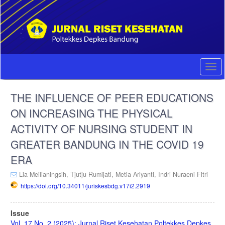
Quick
jump
to
page
content
Main
Navigation
Togg
Main
navi
Content
THE INFLUENCE OF PEER EDUCATIONS
Sidebar
ON INCREASING THE PHYSICAL
ACTIVITY OF NURSING STUDENT IN
GREATER BANDUNG IN THE COVID 19
ERA
Lia Meilianingsih,
Tjutju Rumijati,
Metia Ariyanti,
Indri Nuraeni Fitri
https://doi.org/10.34011/juriskesbdg.v17i2.2919
Article
Issue
Vol. 17 No. 2 (2025): Jurnal Riset Kesehatan Poltekkes Depkes