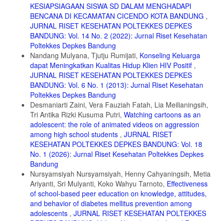
1998;2(1):31-53. doi:https://doi.org/10.1300/J129v02n01_03
KESIAPSIAGAAN SISWA SD DALAM MENGHADAPI
BENCANA DI KECAMATAN CICENDO KOTA BANDUNG
,
16. Zheng C, Huang WY, Sheridan S, Sit CHP, Chen XK, Wong SHS.
JURNAL RISET KESEHATAN POLTEKKES DEPKES
COVID-19 Pandemic Brings a Sedentary Lifestyle in Young Adults : A
BANDUNG: Vol. 14 No. 2 (2022): Jurnal Riset Kesehatan
Cross-Sectional and Longitudinal Study. Int J Env Res Public Heal.
2020;17(17):6035. doi:10.3390/ijerph17176035
Poltekkes Depkes Bandung
Nandang Mulyana, Tjutju Rumijati,
Konseling Keluarga
17. Amir C, Safei I, Basri RPL, Latief S, Abdullah RPI. Narrative
dapat Meningkatkan Kualitas Hidup Klien HIV Positif
,
Review: Gambaran Aktivitas Fisik Mahasiswa Saat Pembelajaran
JURNAL RISET KESEHATAN POLTEKKES DEPKES
Daring pada Masa Pandemi Covid-19. Fakumi Med J J Mhs Kedokt.
2022;2(11):759-768. doi:10.33096/fmj.v2i11.137
BANDUNG: Vol. 6 No. 1 (2013): Jurnal Riset Kesehatan
Poltekkes Depkes Bandung
18. Liando LE, Amisi MD, Sanggelorang Y. Gambaran Aktivitas Fisik
Desmaniarti Zaini, Vera Fauziah Fatah, Lia Meilianingsih,
Mahasiswa Semester Iv Fakultas Kesehatan Masyarakat Unsrat Saat
Tri Antika Rizki Kusuma Putri,
Watching cartoons as an
Pembatasan Sosial Masa Pandemi Covid -19. J Kesehat Masy.
adolescent: the role of animated videos on aggression
2021;10(1):118-128.
among high school students
,
JURNAL RISET
19. Yusuf. Psikologi Perkembangan Anak Dan Remaja. Remaja
KESEHATAN POLTEKKES DEPKES BANDUNG: Vol. 18
Rosdakarya; 2012.
No. 1 (2026): Jurnal Riset Kesehatan Poltekkes Depkes
20. J S, Widyatuti, Winarsih, W, B M. Pedoman Fasilitator Pendidik
Bandung
Sebaya Dalam Pencegahan Penularan HIV Dan Penatalaksanaan
Nursyamsiyah Nursyamsiyah, Henny Cahyaningsih, Metia
AIDS Pada Anak Jalanan. Kelompok Ilmu Keperawatan FIK UI; 2011.
Ariyanti, Sri Mulyanti, Koko Wahyu Tarnoto,
Effectiveness
21. Widyanti A, A M. Pendidikan Sebaya Untuk Remaja. Rineka
of school-based peer education on knowledge, attitudes,
Cipta; 2010.
and behavior of diabetes mellitus prevention among
adolescents
,
JURNAL RISET KESEHATAN POLTEKKES
22. Meilianingsih L. The Effect of Peer Educator on The Behaviour