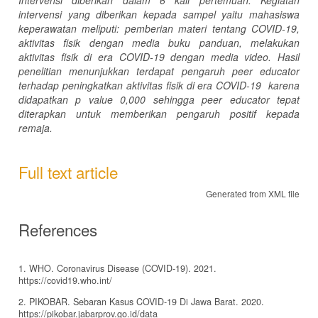
intervensi
yang diberikan kepada sampel yaitu mahasiswa
keperawatan
meliputi: pemberian materi tentang COVID-19,
aktivitas fisik dengan media buku panduan, melakukan
aktivitas fisik di era COVID-19 dengan media video.
Hasil
penelitian menunjukkan terdapat pengaruh
peer educator
terhadap peningkatkan aktivitas fisik di era COVID-19 karena
didapatkan p value 0,000
sehingga p
eer educator
tepat
diterapkan untuk memberikan pengaruh positif kepada
remaja
.
Full text article
Generated from XML file
References
1. WHO. Coronavirus Disease (COVID-19). 2021.
https://covid19.who.int/
2. PIKOBAR. Sebaran Kasus COVID-19 Di Jawa Barat. 2020.
https://pikobar.jabarprov.go.id/data