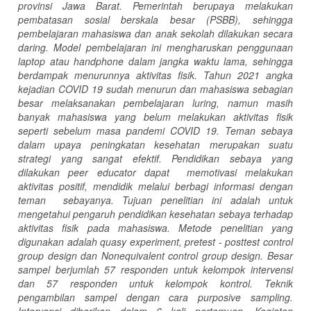
provinsi Jawa
Barat
. Pemerintah berupaya melakukan
pembatasan sosial berskala besar (PSBB), sehingga
pembelajaran mahasiswa dan anak sekolah dilakukan secara
daring. Model pembelajaran ini mengharuskan penggunaan
laptop atau handphone dalam jangka waktu lama, sehingga
berdampak menurunnya aktivitas fisik. Tahun 2021 angka
kejadian COVID 19 sudah menurun dan mahasiswa sebagian
besar melaksanakan pembelajaran luring, namun masih
banyak mahasiswa yang belum melakukan aktivitas fisik
seperti sebelum masa pandemi COVID 19. Teman sebaya
dalam upaya peningkatan kesehatan merupakan suatu
strategi yang sangat efektif. Pendidikan sebaya yang
dilakukan peer educator dapat memotivasi melakukan
aktivitas positif, mendidik melalui berbagi informasi dengan
teman sebayanya. Tujuan penelitian ini adalah untuk
mengetahui pengaruh pendidikan kesehatan sebaya terhadap
aktivitas fisik pada mahasiswa
.
Metode penelitian yang
digunakan adalah quasy experiment, pretest - posttest control
group design dan Nonequivalent control group design. Besar
sampel berjumlah 57 responden untuk kelompok intervensi
dan 57 responden untuk kelompok kontrol. Teknik
pengambilan sampel dengan cara purposive sampling.
Intervensi diberikan dalam 6 kali pertemuan. Kegiatan