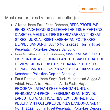
6. Hita IPAD. Efektivitas metode latihan aerobik dan anaerobik untuk
Read More
menurunkan tingkat overweight dan obesitas 1. J Penjakora.
Article
2020;7(2):135-142. doi:https://doi.org/10.23887/penjakora.v7i2.27375
Most read articles by the same author(s)
Details
7. Setiawan C, Jannah SM, Kurniawan MD, Nurhayati SE. High
Cikiesa Ilham Faiz, Farid Rahman,
BEDA PROFIL WELL-
Intensity Interval Training (HIIT) dalam Meningkatkan Daya Tahan
BEING PADA KONDISI OSTEOARTHRITIS, HIPERTENSI,
dan Mencegah Cedera pada Pemain Bulu Tangkis. J Kesehat
Vokasional. 2024;9(1):50. doi:https://doi.org/10.22146/jkesvo.88362
DIABETES MELITUS TIPE II BERDASARKAN TINGKAT
High
STRES
,
JURNAL RISET KESEHATAN POLTEKKES
DEPKES BANDUNG: Vol. 15 No. 2 (2023): Jurnal Riset
8. Rahma A, Claudia D, Yulianto FA, Romadhona N. Systematical
Kesehatan Poltekkes Depkes Bandung
Review : Pengaruh Olahraga Sepeda terhadap Penurunan Berat
Badan Pada Dewasa Muda. J Integr Kesehat Sains. 2021;3(1):117-
Inna Nurvitasari, Farid Rahman,
MANFAAT AKTIVITAS
123. doi:10.29313/jiks.v3i1.7427
FISIK UNTUK WELL BEING LANJUT USIA: LITERATURE
REVIEW
,
JURNAL RISET KESEHATAN POLTEKKES
9. Minerva KS. Pengaruh High Intensity Interval Training Terhadap
DEPKES BANDUNG: Vol. 16 No. 2 (2024): Jurnal Riset
Penurunan Berat Badan Pada Remaja Obesitas ( Critical Review )
Pengaruh High Intensity Interval Training Terhadap Penurunan Berat
Kesehatan Poltekkes Depkes Bandung
Badan Pada Remaja Obesitas ( Critical Review ). Universitas
Farid Rahman, Ilham Setya Budi, Muhammad Angga Al
Muhammadiyah Surakarta; 2022.
Athfal, Hilya Alifiah Hisanah, Aqilla Fadia Haya,
http://eprints.ums.ac.id/id/eprint/101256
PROGRAM LATIHAN KESEIMBANGAN UNTUK
PENINGKATAN PROFIL KESEIMBANGAN INDIVIDU
10. Zhang H, Tong TK, Qiu W, et al. Comparable Effects of High-
Intensity Interval Training and Prolonged Continuous Exercise
LANJUT USIA: CRITICAL REVIEW
,
JURNAL RISET
Training on Abdominal Visceral Fat Reduction in Obese Young
KESEHATAN POLTEKKES DEPKES BANDUNG: Vol. 14
Women. J Diabetes Res. 2017;2017(1):1-9.
No. 1 (2022): Jurnal Riset Kesehatan Poltekkes Depkes
doi:10.1155/2017/5071740