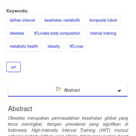
Keywords:
latihan interval
kesehatan metabolik
komposisi tubuh
obesitas
VO₂maks body composition
interval training
metabolic health
obesity
VO₂max
pdf
Abstract
Abstract
Obesitas merupakan permasalahan kesehatan global yang
terus meningkat, dengan prevalensi yang signifikan di
Indonesia. High-Intensity Interval Training (HIIT) muncul
sebagai metode latihan yang efisien dalam menurunkan berat