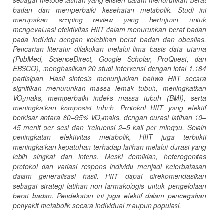
badan dan memperbaiki kesehatan metabolik. Studi ini
merupakan scoping review yang bertujuan untuk
mengevaluasi efektivitas HIIT dalam menurunkan berat badan
pada individu dengan kelebihan berat badan dan obesitas.
Pencarian literatur dilakukan melalui lima basis data utama
(PubMed, ScienceDirect, Google Scholar, ProQuest, dan
EBSCO), menghasilkan 20 studi intervensi dengan total 1.184
partisipan. Hasil sintesis menunjukkan bahwa HIIT secara
signifikan menurunkan massa lemak tubuh, meningkatkan
VO
₂
maks, memperbaiki indeks massa tubuh (BMI), serta
meningkatkan komposisi tubuh. Protokol HIIT yang efektif
berkisar antara 80–95% VO
₂
maks, dengan durasi latihan 10–
45 menit per sesi dan frekuensi 2–5 kali per minggu. Selain
peningkatan efektivitas metabolik, HIIT juga terbukti
meningkatkan kepatuhan terhadap latihan melalui durasi yang
lebih singkat dan intens. Meski demikian, heterogenitas
protokol dan variasi respons individu menjadi keterbatasan
dalam generalisasi hasil.
HIIT dapat direkomendasikan
sebagai strategi latihan non-farmakologis untuk pengelolaan
berat badan. Pendekatan ini juga efektif dalam pencegahan
penyakit metabolik secara individual maupun populasi.