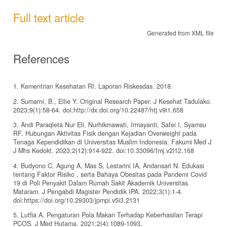
Full text article
Generated from XML file
References
1. Kementrian Kesehatan RI. Laporan Riskesdas. 2018.
2. Sumarni, B., Ellie Y. Original Research Paper. J Kesehat Tadulako.
2023;9(1):58-64. doi:http://dx.doi.org/10.22487/htj.v9i1.658
3. Andi Paraqleta Nur Eli, Nurhikmawati, Irmayanti, Safei I, Syamsu
RF. Hubungan Aktivitas Fisik dengan Kejadian Overweight pada
Tenaga Kependidikan di Universitas Muslim Indonesia. Fakumi Med J
J Mhs Kedokt. 2023;2(12):914-922. doi:10.33096/fmj.v2i12.168
4. Budyono C, Agung A, Mas S, Lestarini IA, Andansari N. Edukasi
tentang Faktor Risiko , serta Bahaya Obesitas pada Pandemi Covid
19 di Poli Penyakit Dalam Rumah Sakit Akademik Universitas
Mataram. J Pengabdi Magister Pendidik IPA. 2022;3(1):1-4.
doi:https://doi.org/10.29303/jpmpi.v5i3.2131
5. Lutfia A. Pengaturan Pola Makan Terhadap Keberhasilan Terapi
PCOS. J Med Hutama. 2021;2(4):1089-1093.