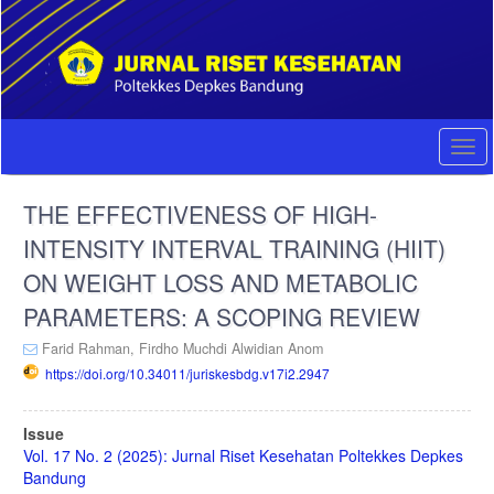
Quick
jump
to
page
content
Main
Navigation
Togg
Main
navi
Content
THE EFFECTIVENESS OF HIGH-
Sidebar
INTENSITY INTERVAL TRAINING (HIIT)
ON WEIGHT LOSS AND METABOLIC
PARAMETERS: A SCOPING REVIEW
Farid Rahman,
Firdho Muchdi Alwidian Anom
https://doi.org/10.34011/juriskesbdg.v17i2.2947
Article
Issue
Sidebar
Vol. 17 No. 2 (2025): Jurnal Riset Kesehatan Poltekkes Depkes
Bandung