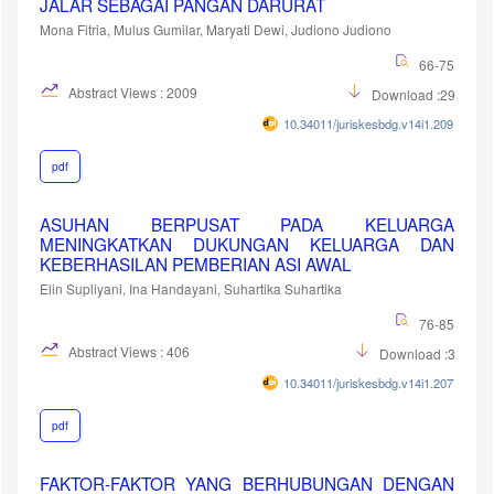
JALAR SEBAGAI PANGAN DARURAT
Mona Fitria, Mulus Gumilar, Maryati Dewi, Judiono Judiono
66-75
Abstract Views : 2009
Download :2926
10.34011/juriskesbdg.v14i1.2091
pdf
ASUHAN BERPUSAT PADA KELUARGA
MENINGKATKAN DUKUNGAN KELUARGA DAN
KEBERHASILAN PEMBERIAN ASI AWAL
Elin Supliyani, Ina Handayani, Suhartika Suhartika
76-85
Abstract Views : 406
Download :335
10.34011/juriskesbdg.v14i1.2077
pdf
FAKTOR-FAKTOR YANG BERHUBUNGAN DENGAN