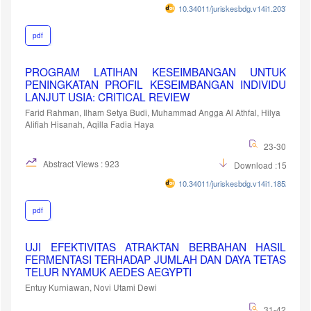
10.34011/juriskesbdg.v14i1.2037
pdf
PROGRAM LATIHAN KESEIMBANGAN UNTUK
PENINGKATAN PROFIL KESEIMBANGAN INDIVIDU
LANJUT USIA: CRITICAL REVIEW
Farid Rahman, Ilham Setya Budi, Muhammad Angga Al Athfal, Hilya
Alifiah Hisanah, Aqilla Fadia Haya
23-30
Abstract Views : 923
Download :1572
10.34011/juriskesbdg.v14i1.1852
pdf
UJI EFEKTIVITAS ATRAKTAN BERBAHAN HASIL
FERMENTASI TERHADAP JUMLAH DAN DAYA TETAS
TELUR NYAMUK AEDES AEGYPTI
Entuy Kurniawan, Novi Utami Dewi
31-42