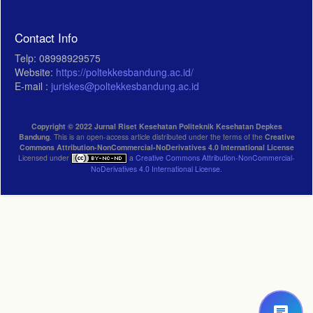
Contact Info
Telp: 08998929575
Website:
https://poltekkesbandung.ac.id/
E-mail :
juriskes@poltekkesbandung.ac.id
Copyright © 2022 Jurnal Riset Kesehatan Politeknik Kesehatan Depkes
Bandung
. This is an open-access article distributed under the terms of the
Creative
Commons Attribution-NonCommercial-NoDerivatives 4.0 International License
Licensed under
a
Creative Commons Attribution-NonCommercial-
NoDerivatives 4.0 International License
.