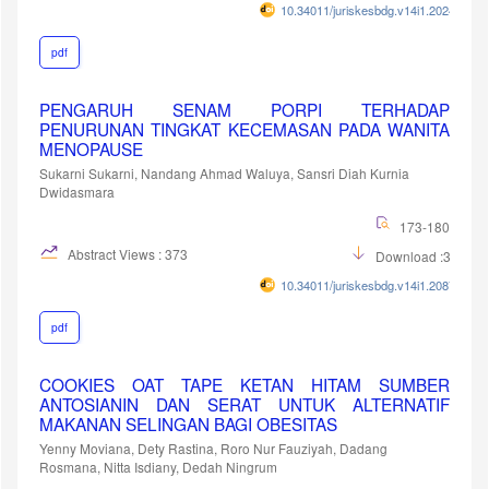
10.34011/juriskesbdg.v14i1.2024
pdf
PENGARUH SENAM PORPI TERHADAP
PENURUNAN TINGKAT KECEMASAN PADA WANITA
MENOPAUSE
Sukarni Sukarni, Nandang Ahmad Waluya, Sansri Diah Kurnia
Dwidasmara
173-180
Abstract Views : 373
Download :308
10.34011/juriskesbdg.v14i1.2087
pdf
COOKIES OAT TAPE KETAN HITAM SUMBER
ANTOSIANIN DAN SERAT UNTUK ALTERNATIF
MAKANAN SELINGAN BAGI OBESITAS
Yenny Moviana, Dety Rastina, Roro Nur Fauziyah, Dadang
Rosmana, Nitta Isdiany, Dedah Ningrum