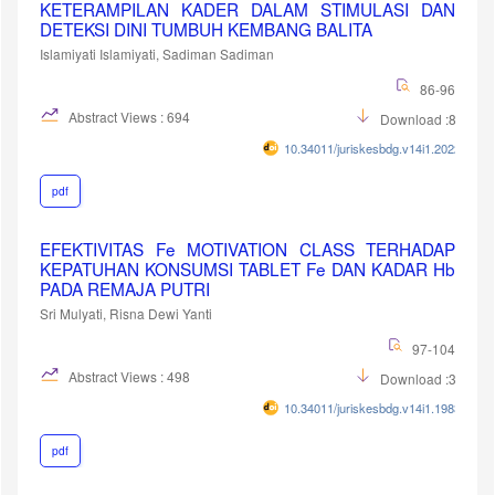
KETERAMPILAN KADER DALAM STIMULASI DAN
DETEKSI DINI TUMBUH KEMBANG BALITA
Islamiyati Islamiyati, Sadiman Sadiman
86-96
Abstract Views : 694
Download :857
10.34011/juriskesbdg.v14i1.2022
pdf
EFEKTIVITAS Fe MOTIVATION CLASS TERHADAP
KEPATUHAN KONSUMSI TABLET Fe DAN KADAR Hb
PADA REMAJA PUTRI
Sri Mulyati, Risna Dewi Yanti
97-104
Abstract Views : 498
Download :324
10.34011/juriskesbdg.v14i1.1983
pdf