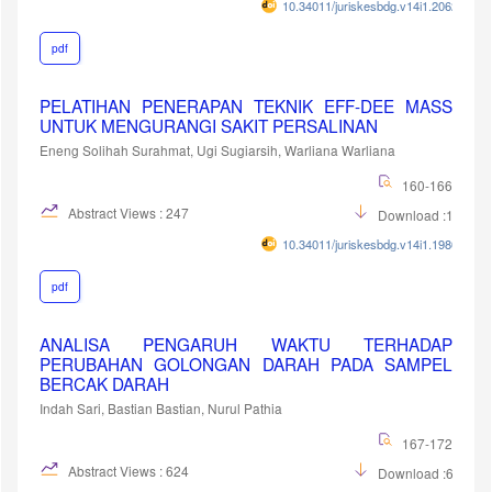
10.34011/juriskesbdg.v14i1.2062
pdf
PELATIHAN PENERAPAN TEKNIK EFF-DEE MASS
UNTUK MENGURANGI SAKIT PERSALINAN
Eneng Solihah Surahmat, Ugi Sugiarsih, Warliana Warliana
160-166
Abstract Views : 247
Download :179
10.34011/juriskesbdg.v14i1.1980
pdf
ANALISA PENGARUH WAKTU TERHADAP
PERUBAHAN GOLONGAN DARAH PADA SAMPEL
BERCAK DARAH
Indah Sari, Bastian Bastian, Nurul Pathia
167-172
Abstract Views : 624
Download :635