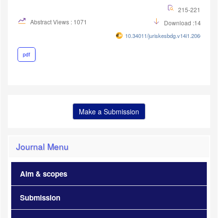
215-221
Abstract Views : 1071
Download :1465
10.34011/juriskesbdg.v14i1.2060
pdf
Make a Submission
Journal Menu
Aim & scopes
Submission