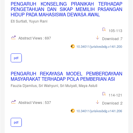
PENGARUH KONSELING PRANIKAH TERHADAP
PENGETAHUAN DAN SIKAP MEMILIH PASANGAN
HIDUP PADA MAHASISWA DEWASA AWAL
Eti Surtiati, Yuyun Rani
105-113
Abstract Views : 697
Download :721
10.34011/juriskesbdg.v14i1.2005
pdf
PENGARUH REKAYASA MODEL PEMBERDAYAAN
MASYARAKAT TERHADAP POLA PEMBERIAN ASI
Fauzia Djamilus, Sri Wahyuni, Sri Mulyati, Maya Astuti
114-121
Abstract Views : 537
Download :252
10.34011/juriskesbdg.v14i1.2067
pdf