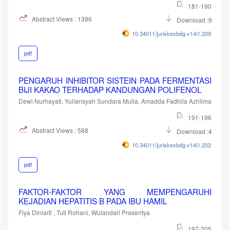
181-190
Abstract Views : 1396
Download :926
10.34011/juriskesbdg.v14i1.2097
pdf
PENGARUH INHIBITOR SISTEIN PADA FERMENTASI
BIJI KAKAO TERHADAP KANDUNGAN POLIFENOL
Dewi Nurhayati, Yuliansyah Sundara Mulia, Amadda Fadhila Azhiima
191-196
Abstract Views : 588
Download :487
10.34011/juriskesbdg.v14i1.2021
pdf
FAKTOR-FAKTOR YANG MEMPENGARUHI
KEJADIAN HEPATITIS B PADA IBU HAMIL
Fiya Diniarti , Tuti Rohani, Wulandari Prasentya
197-205