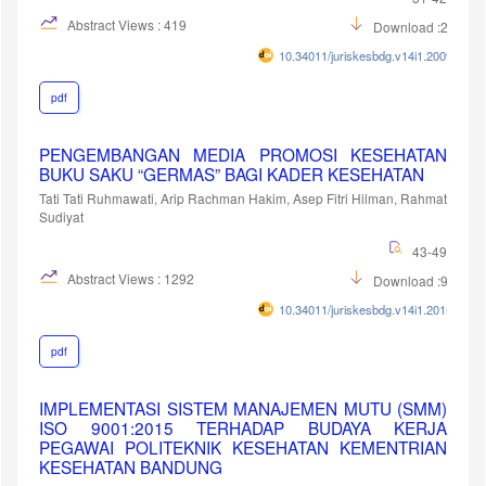
Abstract Views : 419
Download :285
10.34011/juriskesbdg.v14i1.2009
pdf
PENGEMBANGAN MEDIA PROMOSI KESEHATAN
BUKU SAKU “GERMAS” BAGI KADER KESEHATAN
Tati Tati Ruhmawati, Arip Rachman Hakim, Asep Fitri Hilman, Rahmat
Sudiyat
43-49
Abstract Views : 1292
Download :999
10.34011/juriskesbdg.v14i1.2015
pdf
IMPLEMENTASI SISTEM MANAJEMEN MUTU (SMM)
ISO 9001:2015 TERHADAP BUDAYA KERJA
PEGAWAI POLITEKNIK KESEHATAN KEMENTRIAN
KESEHATAN BANDUNG