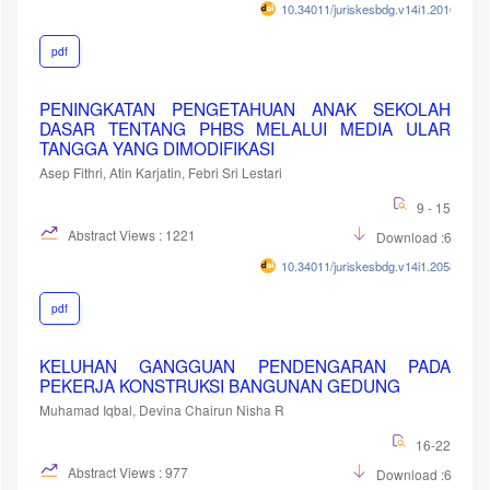
10.34011/juriskesbdg.v14i1.2010
pdf
PENINGKATAN PENGETAHUAN ANAK SEKOLAH
DASAR TENTANG PHBS MELALUI MEDIA ULAR
TANGGA YANG DIMODIFIKASI
Asep Fithri, Atin Karjatin, Febri Sri Lestari
9 - 15
Abstract Views : 1221
Download :689
10.34011/juriskesbdg.v14i1.2058
pdf
KELUHAN GANGGUAN PENDENGARAN PADA
PEKERJA KONSTRUKSI BANGUNAN GEDUNG
Muhamad Iqbal, Devina Chairun Nisha R
16-22
Abstract Views : 977
Download :671