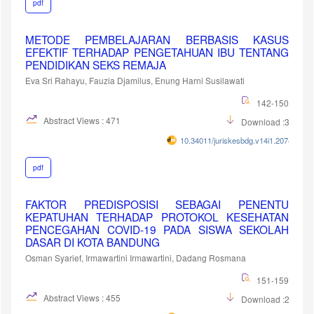
pdf
METODE PEMBELAJARAN BERBASIS KASUS
EFEKTIF TERHADAP PENGETAHUAN IBU TENTANG
PENDIDIKAN SEKS REMAJA
Eva Sri Rahayu, Fauzia Djamilus, Enung Harni Susilawati
142-150
Abstract Views : 471
Download :343
10.34011/juriskesbdg.v14i1.2074
pdf
FAKTOR PREDISPOSISI SEBAGAI PENENTU
KEPATUHAN TERHADAP PROTOKOL KESEHATAN
PENCEGAHAN COVID-19 PADA SISWA SEKOLAH
DASAR DI KOTA BANDUNG
Osman Syarief, Irmawartini Irmawartini, Dadang Rosmana
151-159
Abstract Views : 455
Download :200