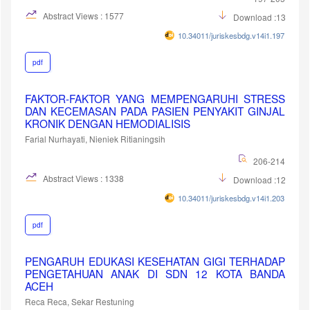
Abstract Views : 1577
Download :1325
10.34011/juriskesbdg.v14i1.1971
pdf
FAKTOR-FAKTOR YANG MEMPENGARUHI STRESS
DAN KECEMASAN PADA PASIEN PENYAKIT GINJAL
KRONIK DENGAN HEMODIALISIS
Farial Nurhayati, Nieniek Ritianingsih
206-214
Abstract Views : 1338
Download :1269
10.34011/juriskesbdg.v14i1.2031
pdf
PENGARUH EDUKASI KESEHATAN GIGI TERHADAP
PENGETAHUAN ANAK DI SDN 12 KOTA BANDA
ACEH
Reca Reca, Sekar Restuning