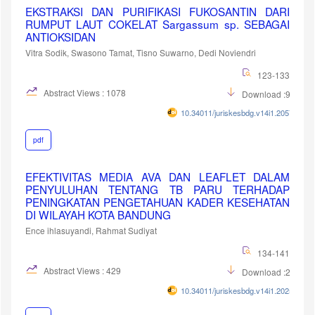
EKSTRAKSI DAN PURIFIKASI FUKOSANTIN DARI
RUMPUT LAUT COKELAT Sargassum sp. SEBAGAI
ANTIOKSIDAN
Vitra Sodik, Swasono Tamat, Tisno Suwarno, Dedi Noviendri
123-133
Abstract Views : 1078
Download :955
10.34011/juriskesbdg.v14i1.2057
pdf
EFEKTIVITAS MEDIA AVA DAN LEAFLET DALAM
PENYULUHAN TENTANG TB PARU TERHADAP
PENINGKATAN PENGETAHUAN KADER KESEHATAN
DI WILAYAH KOTA BANDUNG
Ence ihlasuyandi, Rahmat Sudiyat
134-141
Abstract Views : 429
Download :296
10.34011/juriskesbdg.v14i1.2025