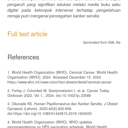
pengaruh yang signifikan edukasi melalui media buku saku
digital pada kelompok intervensi terhadap pengetahuan
remaja putri mengenai pencegahan kanker serviks.
Full text article
Generated from XML file
References
1. World Health Organization (WHO). Cervical Cancer. World Health
Organization (WHO). 2024. Accessed December 15, 2024.
https://www.who.int/news-room/fact-sheets/detail/cervical-cancer
2. Ferlay J, Colombet M, Soerjomataram I, et al. Cancer Today
Globocan 2022. Vol 1.; 2024. doi:10.1002/ijc.33588
3. Okunade KS. Human Papillomavirus dan Kanker Serviks. J Obstet
Gynaecol (Lahore). 2020;40(5):602-608.
doi:https://doi.org/10.1080/01443615.2019.1634030
4. World Health Organization (WHO). WHO updates
recommendations on HPV vaccination schedule. World Health