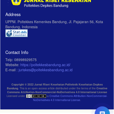
Address
UPPM. Poltekkes Kemenkes Bandung, Jl. Pajajaran 56, Kota
Bandung, Indonesia
Contact Info
Telp: 08998929575
Website:
https://poltekkesbandung.ac.id/
E-mail :
juriskes@poltekkesbandung.ac.id
Copyright © 2022 Jurnal Riset Kesehatan Politeknik Kesehatan Depkes
Bandung
. This is an open-access article distributed under the terms of the
Creative
Commons Attribution-NonCommercial-NoDerivatives 4.0 International License
Licensed under
a
Creative Commons Attribution-NonCommercial-
NoDerivatives 4.0 International License
.