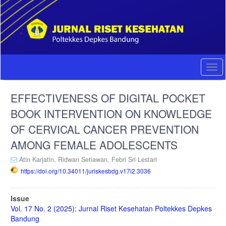
Quick
jump
to
page
content
Main
Navigation
Togg
Main
navi
Content
EFFECTIVENESS OF DIGITAL POCKET
Sidebar
BOOK INTERVENTION ON KNOWLEDGE
OF CERVICAL CANCER PREVENTION
AMONG FEMALE ADOLESCENTS
Atin Karjatin,
Ridwan Setiawan,
Febri Sri Lestari
https://doi.org/10.34011/juriskesbdg.v17i2.3036
Article
Issue
Sidebar
Vol. 17 No. 2 (2025): Jurnal Riset Kesehatan Poltekkes Depkes
Bandung