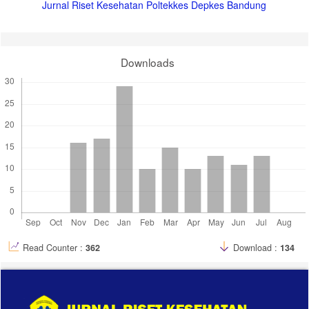
Jurnal Riset Kesehatan Poltekkes Depkes Bandung
17. Sofiana L, Ayu SM. Pocket Book to Enhance Knowledge and
Attitude Regarding Prevention of Soil-transmitted Helmint. Int J Eval
Res Educ. 2017;6(3):252. doi:10.11591/ijere.v6i3.9065
Downloads
18. Sukmawati IA, Sartika AN. Hubungan Paparan Media Informasi
Dengan Kebiasaan Membaca Label Gizi Produk di SMA Widya
Nusantara. J Ilmu Gizi Indones. 2022;3(2):16-19.
doi:10.57084/jigzi.v3i2.1011
19. Retnaningsih R. Hubungan Pengetahuan Dan Sikap Tentang Alat
Pelindung Telinga Dengan Penggunaannya Pada Pekerja Di Pt. X. J
Ind Hyg Occup Heal. 2016;1(1):67. doi:10.21111/jihoh.v1i1.607
20. Larasati MH, Jupriyono J, Sangkot HS, Hadi S. Pengaruh Edukasi
Dengan Media Buku Saku Elektronik Terhadap Pengetahuan
Pencegahan Penularan Covid-19. Hearty. 2022;11(1):20.
doi:10.32832/hearty.v11i1.7543
Read Counter :
362
Download :
134