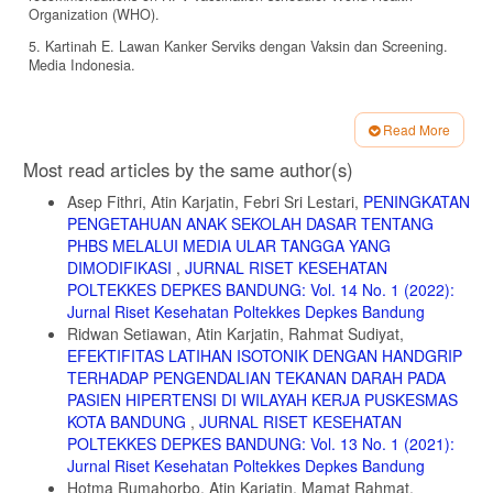
Organization (WHO).
5. Kartinah E. Lawan Kanker Serviks dengan Vaksin dan Screening.
Media Indonesia.
6. Kemenkes RI. Vaksin HPV, Mencegah Kanker Leher Rahim Demi
Mewujudkan Generasi Sehat. Ayo Sehat Kementerian Kesehatan
Read More
Republik Indonesia. 2924. https://ayosehat.kemkes.go.id/apa-itu-
Article
vaksin-hpv
Most read articles by the same author(s)
Details
7. Rio S, Suci EST. Persepsi tentang Kanker Serviks dan Upaya
Asep Fithri, Atin Karjatin, Febri Sri Lestari,
PENINGKATAN
Prevensinya pada Perempuan yang Memiliki Keluarga dengan
PENGETAHUAN ANAK SEKOLAH DASAR TENTANG
Riwayat Kanker. J Kesehat Reproduksi. 2017;4(3):159-169.
PHBS MELALUI MEDIA ULAR TANGGA YANG
8. Menteri Kesehatan Republik Indonesia. Keputusan Menteri
DIMODIFIKASI
,
JURNAL RISET KESEHATAN
Kesehatan Republik Indonesia Nomor HK.01.07/MENKES/6779/2021
POLTEKKES DEPKES BANDUNG: Vol. 14 No. 1 (2022):
tentang Program Introduksi Imunisasi Human Papillomavirus Vaccine
Jurnal Riset Kesehatan Poltekkes Depkes Bandung
Tahun 2022-2024. Published online 2021.
Ridwan Setiawan, Atin Karjatin, Rahmat Sudiyat,
9. Kementrian Kesehatan Republik Indonesia. Profil Kesehatan
EFEKTIFITAS LATIHAN ISOTONIK DENGAN HANDGRIP
Indonesia. Kementerian Kesehatan R I; 2024.
TERHADAP PENGENDALIAN TEKANAN DARAH PADA
10. Karjatin A, Sakti B. Detection of Cervical Cancer Among Female
PASIEN HIPERTENSI DI WILAYAH KERJA PUSKESMAS
Sex Workers Atin. Helath Nations. 2018;2(1):88-95.
KOTA BANDUNG
,
JURNAL RISET KESEHATAN
POLTEKKES DEPKES BANDUNG: Vol. 13 No. 1 (2021):
11. Kementerian Kesehatan RI. Pedoman Nasional Pelayanan
Jurnal Riset Kesehatan Poltekkes Depkes Bandung
Kedokteran Tatalaksana Kanker Serviks. Kementerian Kesehatan RI;
2019.
Hotma Rumahorbo, Atin Karjatin, Mamat Rahmat,