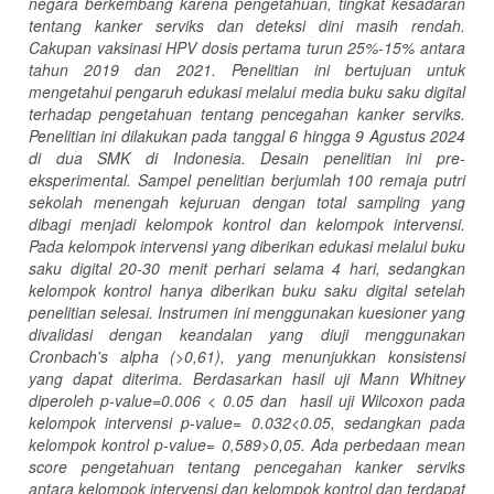
negara berkembang karena
pengetahuan,
tingkat kesadaran
tentang kanker serviks dan deteksi dini masih rendah.
C
akupan vaksinasi
HPV dosis pertama turu
n
25%-
15%
antara
tahun 2019 dan 2021.
Penelitian ini bertujuan untuk
mengetahui pengaruh
edukasi melalui
media buku saku digital
terhadap pengetahuan tentang pencegahan kanker serviks.
Penelitian ini dilakukan pada tanggal 6 hingga 9 Agustus 2024
di dua SMK di Indonesia.
Desain penelitian ini pre-
eksperimental. Sampel penelitian berjumlah 100 remaja putri
sekolah menengah kejuruan dengan total sampling yang
dibagi menjadi kelompok kontrol dan kelompok intervensi.
Pada kelompok intervensi yang diberikan edukasi melalui buku
saku digital 20-30 menit perhari selama 4 hari, sedangkan
kelompok kontrol hanya diberikan buku saku digital setelah
penelitian selesai.
Instrumen ini menggunakan kuesioner yang
divalidasi dengan keandalan yang diuji menggunakan
Cronbach's alpha (>0,61), yang menunjukkan konsistensi
yang dapat diterima.
Berdasarkan hasil uji Mann Whitney
diperoleh p-value=0.006 < 0.05
dan hasil uji Wilcoxon pada
kelompok intervensi p-value= 0.032<0.05, sedangkan pada
kelompok kontrol p-value= 0,589>0,05. A
da perbedaan mean
score pengetahuan tentang pencegahan kanker serviks
antara kelompok intervensi dan kelompok kontrol
dan terdapat