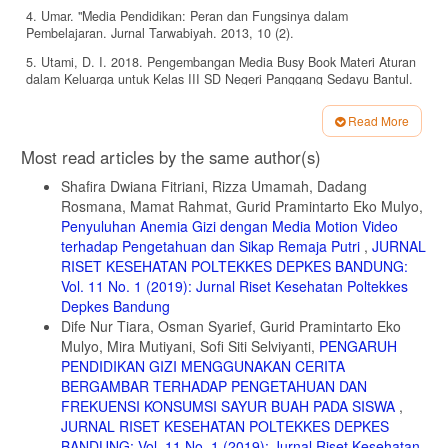
4. Umar. "Media Pendidikan: Peran dan Fungsinya dalam
Pembelajaran. Jurnal Tarwabiyah. 2013, 10 (2).
5. Utami, D. I. 2018. Pengembangan Media Busy Book Materi Aturan
dalam Keluarga untuk Kelas III SD Negeri Panggang Sedayu Bantul.
Skripsi. Universitas Negeri Yogyakarta.
Read More
6. Kholik, S. 2006. Media Kalender sebagai Media Penyuluhan dalam
Article
Meningkatkan Pengetahuan, Sikap dan Perilaku Keluarga dalam
Most read articles by the same author(s)
Pencegahan DBD di Kecamatan Landasan Ulin Kota Banjarbaru.
Details
Tesis. Universitas Gadjah Mada.
Shafira Dwiana Fitriani, Rizza Umamah, Dadang
Rosmana, Mamat Rahmat, Gurid Pramintarto Eko Mulyo,
7. Titik. Pemanfaatan Kalender 4M sebagai Alat Bantu Meningkatkan
Peran Serta Masyarakat. Global Medical and Health Communication.
Penyuluhan Anemia Gizi dengan Media Motion Video
2016, 4 (2).
terhadap Pengetahuan dan Sikap Remaja Putri
,
JURNAL
RISET KESEHATAN POLTEKKES DEPKES BANDUNG:
8. Octaviani, V. Efektivitas Penggunaan Media Periklanan Pada
Vol. 11 No. 1 (2019): Jurnal Riset Kesehatan Poltekkes
Universitas Dehasen Bengkulu. Jurnal Proffesional FIS UNIVED.
2015, 2 (2).
Depkes Bandung
Dife Nur Tiara, Osman Syarief, Gurid Pramintarto Eko
9. Wahyuni, S. 2013. Hubungan Konsumsi Fast Food dengan
Mulyo, Mira Mutiyani, Sofi Siti Selviyanti,
PENGARUH
Obesitas Pada Remaja di Akademi Kebidanan Muhammadiyah Banda
PENDIDIKAN GIZI MENGGUNAKAN CERITA
Aceh. Skripsi. Universitas ‘Aisyiyah Yogyakarta.
BERGAMBAR TERHADAP PENGETAHUAN DAN
10. Notoatmodjo, S. Pendidikan dan Perilaku Kesehatan. Jakarta: PT
FREKUENSI KONSUMSI SAYUR BUAH PADA SISWA
,
Rineka Cipta. 2003.
JURNAL RISET KESEHATAN POLTEKKES DEPKES
11. Zakaria. Pengaruh Konseling Gizi terhadap Perubahan Perilaku,
BANDUNG: Vol. 11 No. 1 (2019): Jurnal Riset Kesehatan