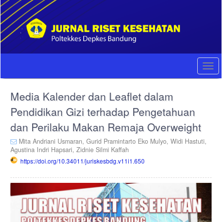
Quick
jump
to
page
content
Main
Navigation
Togg
Main
navi
Content
Media Kalender dan Leaflet dalam
Sidebar
Pendidikan Gizi terhadap Pengetahuan
dan Perilaku Makan Remaja Overweight
Mita Andriani Usmaran,
Gurid Pramintarto Eko Mulyo,
Widi Hastuti,
Agustina Indri Hapsari,
Zidnie Silmi Kaffah
https://doi.org/10.34011/juriskesbdg.v11i1.650
Article
Sidebar