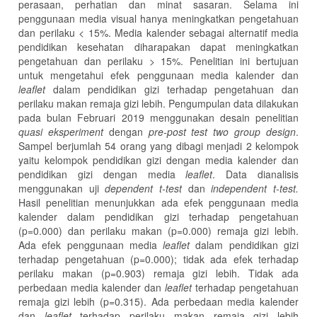
perasaan, perhatian dan minat sasaran. Selama ini
penggunaan media visual hanya meningkatkan pengetahuan
dan perilaku < 15%. Media kalender sebagai alternatif media
pendidikan kesehatan diharapakan dapat meningkatkan
pengetahuan dan perilaku > 15%. Penelitian ini bertujuan
untuk mengetahui efek penggunaan media kalender dan
leaflet
dalam pendidikan gizi terhadap pengetahuan dan
perilaku makan remaja gizi lebih. Pengumpulan data dilakukan
pada bulan Februari 2019 menggunakan desain penelitian
quasi eksperiment
dengan
pre-post test two group design
.
Sampel berjumlah 54 orang yang dibagi menjadi 2 kelompok
yaitu kelompok pendidikan gizi dengan media kalender dan
pendidikan gizi dengan media
leaflet
. Data dianalisis
menggunakan uji
dependent t-test
dan
independent t-test.
Hasil penelitian menunjukkan ada efek penggunaan media
kalender dalam pendidikan gizi terhadap pengetahuan
(p=0.000) dan perilaku makan (p=0.000) remaja gizi lebih.
Ada efek penggunaan media
leaflet
dalam pendidikan gizi
terhadap pengetahuan (p=0.000); tidak ada efek terhadap
perilaku makan (p=0.903) remaja gizi lebih. Tidak ada
perbedaan media kalender dan
leaflet
terhadap pengetahuan
remaja gizi lebih (p=0.315). Ada perbedaan media kalender
dan
leaflet
terhadap perilaku makan remaja gizi lebih