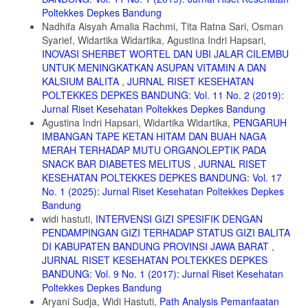
Pola Makan dan Berat Badan Remaja Gemuk di SMAN 2 Makassar.
Poltekkes Depkes Bandung
Media Gizi Pangan. 2012, 14 (2).
Nadhifa Aisyah Amalia Rachmi, Tita Ratna Sari, Osman
Syarief, Widartika Widartika, Agustina Indri Hapsari,
12. M. Bedy, H. Hidayanty dan S. Fatimah. 2018. Pengaruh Edukasi
Menggunakan Booklet Terhadap Pengetahuan, Sikap, Konsumsi
INOVASI SHERBET WORTEL DAN UBI JALAR CILEMBU
Sayur dan Buah Remaja. Artikel Penelitian. Universitas Hassanudin.
UNTUK MENINGKATKAN ASUPAN VITAMIN A DAN
KALSIUM BALITA
,
JURNAL RISET KESEHATAN
13. Khairuna. Penyuluhan Gizi dengan Media Komik untuk
POLTEKKES DEPKES BANDUNG: Vol. 11 No. 2 (2019):
Meningkatkan Pengetahuan tentang Keamanan Makanan Jajanan.
Jurnal Riset Kesehatan Poltekkes Depkes Bandung
Jurnal Kesehatan Masyarakat. 2012, 8 (1).
Agustina Indri Hapsari, Widartika Widartika,
PENGARUH
14. Nurmasyita, Widjanarko B. dan Margawati A. Pengaruh Intervensi
IMBANGAN TAPE KETAN HITAM DAN BUAH NAGA
Pendidikan Gizi Terhadap Peningkatan Pengetahuan Gizi, Perubahan
MERAH TERHADAP MUTU ORGANOLEPTIK PADA
Asupan Zat Gizi dan Indeks Massa Tubuh Remaja Kelebihan Berat
SNACK BAR DIABETES MELITUS
,
JURNAL RISET
Badan. Jurnal Gizi Indonesia. 2015, 4 (1): 38-47.
KESEHATAN POLTEKKES DEPKES BANDUNG: Vol. 17
15. Notoatmodjo, S. Promosi Kesehatan dan Ilmu Perilaku. Jakarta:
No. 1 (2025): Jurnal Riset Kesehatan Poltekkes Depkes
Rineka Cipta. 2007.
Bandung
16. Pamurti, S dan Febriana, A. I. Efektivitas Pendidikan Kesehatan
widi hastuti,
INTERVENSI GIZI SPESIFIK DENGAN
dengan Media Kalender oleh Kader Posyandu dalam Meningkatkan
PENDAMPINGAN GIZI TERHADAP STATUS GIZI BALITA
Kemampuan Ibu Mendeteksi Dini Pneumonia Balita. Journal of Health
DI KABUPATEN BANDUNG PROVINSI JAWA BARAT
,
Education. 2016, 1 (2).
JURNAL RISET KESEHATAN POLTEKKES DEPKES
17. D Safitri, Nurul R dan D Yudi. Pengaruh Edukasi Gizi dengan
BANDUNG: Vol. 9 No. 1 (2017): Jurnal Riset Kesehatan
Ceramah dan Booklet terhadap Peningkatan Pengetahuan dan Sikap
Poltekkes Depkes Bandung
Gizi Remaja Overweight. Journal of Nutrition College. 2016, 5 (4).
Aryani Sudja, Widi Hastuti,
Path Analysis Pemanfaatan