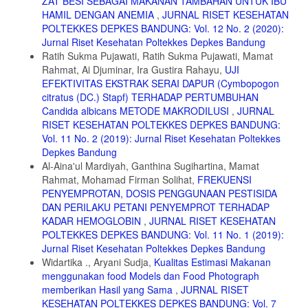
ZAT BESI SEBAGAI MAKANAN TAMBAHAN UNTUK IBU
Anak Sekolah Dasar. Jurnal Gizi Indonesia; 2017.
HAMIL DENGAN ANEMIA
,
JURNAL RISET KESEHATAN
POLTEKKES DEPKES BANDUNG: Vol. 12 No. 2 (2020):
17. Ari Istiany dan Rusilanti. Gizi Terapan. Bandung: PT Remaja
Rosdakarya Offset; 2013.
Jurnal Riset Kesehatan Poltekkes Depkes Bandung
Ratih Sukma Pujawati, Ratih Sukma Pujawati, Mamat
18. Pakhri, Asmarudin., Sukmawati, dan Nurhasanah. Pengaruh
Rahmat, Ai Djuminar, Ira Gustira Rahayu,
UJI
Edukasi Gizi terhadap Pengetahuan Gizi dan Asupan Energi, Protein,
EFEKTIVITAS EKSTRAK SERAI DAPUR (Cymbopogon
dan Besi pada Remaja. Makassar: Jurusan Gizi Politeknik Kesehatan
Kemenkes Makassar. [jurnal]. Makassar; Jurnal Makassar; 2018.
citratus (DC.) Stapf) TERHADAP PERTUMBUHAN
Candida albicans METODE MAKRODILUSI
,
JURNAL
19. Almatsier, S. Prinsip Dasar Ilmu Gizi. Jakarta: Gramedia Pustaka
RISET KESEHATAN POLTEKKES DEPKES BANDUNG:
Utama; 2001.
Vol. 11 No. 2 (2019): Jurnal Riset Kesehatan Poltekkes
20. Puspasari, Sani Asri. Pengaruh Konsumsi Makan terhadap Status
Depkes Bandung
Gizi Anak di Sekolah Dasar. [jurnal]. Jogja: Jurnal; 2017.
Al-Aina'ul Mardiyah, Ganthina Sugihartina, Mamat
Rahmat, Mohamad Firman Solihat,
FREKUENSI
PENYEMPROTAN, DOSIS PENGGUNAAN PESTISIDA
DAN PERILAKU PETANI PENYEMPROT TERHADAP
KADAR HEMOGLOBIN
,
JURNAL RISET KESEHATAN
POLTEKKES DEPKES BANDUNG: Vol. 11 No. 1 (2019):
Jurnal Riset Kesehatan Poltekkes Depkes Bandung
Widartika ., Aryani Sudja,
Kualitas Estimasi Makanan
menggunakan food Models dan Food Photograph
memberikan Hasil yang Sama
,
JURNAL RISET
KESEHATAN POLTEKKES DEPKES BANDUNG: Vol. 7