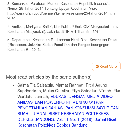
3. Kemenkes. Peraturan Menteri Kesehatan Republik Indonesia
Nomor 25 Tahun 2014 Tentang Upaya Kesehatan Anak.
http://peraturan.go.id/permen/kemenkes-nomor-25-tahun-2014.html;
2014.
4. Ardikal., Marliyana Safitri, Nur Putri LP Sari. Gizi Masyarakat (Ilmu
Kesehatan Masyarakat). Jakarta: STIK MH Thamrin; 2014.
5. Departemen Kesehatan RI. Laporan Hasil Riset Kesehatan Dasar
(Riskesdas). Jakarta: Badan Penelitian dan Pengembaangngan
Kesehatan RI; 2013.
6. Direktorat Gizi Masyarakat. Buku Saku Pemantauan Status Gizi.
Jakarta: Kementerian Kesehatan Republik Indonesia; 2018.
Read More
7. Siswanto. Studi Diet Total: Survey Konsumsi Makanan Individu
Article
Most read articles by the same author(s)
Indonesia 2014. Jakarta: Lembaga Penerbit Badan Penelitian dan
Details
Pengembangan Kesehatan; 2014.
Salma Tia Salsabila, Mamat Rahmat, Fred Agung
8. Bertalina. Pengaruh Promosi Kesehatan terhadap Peningkatan
Suprihartono, Mulus Gumilar, Ellya Safaatun Ni'mah, Eka
Pengetahuan Tentang Gizi Seimbang Pada Siswa Sekolah Dasar
Wardatul Jannah,
EDUKASI DENGAN MEDIA VIDEO
Negeri Di Kecamatan Rajabasa Kota Bandar Lampung. poltekkes-
ANIMASI DAN POWERPOINT MENINGKATKAN
tjk.ac.id/ejurnal/; 2015.
PENGETAHUAN DAN ASUPAN KONSUMSI SAYUR DAN
9. Achmadi, Abidin Didik. Pengaruh Pendidikan Gizi dengan Media
BUAH
,
JURNAL RISET KESEHATAN POLTEKKES
Buku Saku terhadap Peningkatan Pengetahuan dalam Pemilihan
DEPKES BANDUNG: Vol. 11 No. 1 (2019): Jurnal Riset
Jajan Anak SD Muhammadiyah 16 Surakarta [jurnal]. Surakarta:
Kesehatan Poltekkes Depkes Bandung
Univeritas Muhammadiyah Surakarta; 2015.