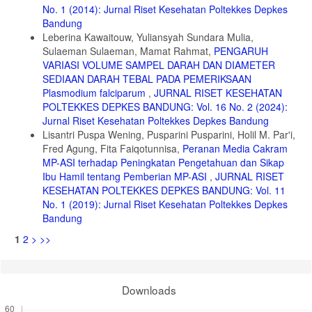
No. 1 (2014): Jurnal Riset Kesehatan Poltekkes Depkes
Bandung
Leberina Kawaitouw, Yuliansyah Sundara Mulia,
Sulaeman Sulaeman, Mamat Rahmat,
PENGARUH
VARIASI VOLUME SAMPEL DARAH DAN DIAMETER
SEDIAAN DARAH TEBAL PADA PEMERIKSAAN
Plasmodium falciparum
,
JURNAL RISET KESEHATAN
POLTEKKES DEPKES BANDUNG: Vol. 16 No. 2 (2024):
Jurnal Riset Kesehatan Poltekkes Depkes Bandung
Lisantri Puspa Wening, Pusparini Pusparini, Holil M. Par'i,
Fred Agung, Fita Faiqotunnisa,
Peranan Media Cakram
MP-ASI terhadap Peningkatan Pengetahuan dan Sikap
Ibu Hamil tentang Pemberian MP-ASI
,
JURNAL RISET
KESEHATAN POLTEKKES DEPKES BANDUNG: Vol. 11
No. 1 (2019): Jurnal Riset Kesehatan Poltekkes Depkes
Bandung
1
2
>
>>
Downloads