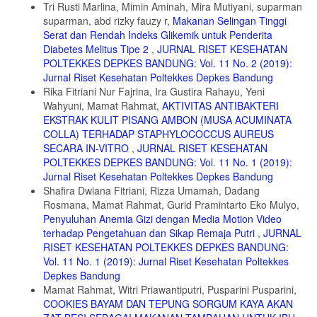
Tri Rusti Marlina, Mimin Aminah, Mira Mutiyani, suparman
10. Azhari, Swari Anistri. Pengaruh Pendidikan Gizi Menggunakan
suparman, abd rizky fauzy r,
Makanan Selingan Tinggi
Booklet terhadap Pengetahuan, Asupan Energi, dan Indeks Massa
Serat dan Rendah Indeks Glikemik untuk Penderita
Tubuh pada Remaja Kegemukan [skripsi]. Cimahi: Poltekkes
Diabetes Melitus Tipe 2
,
JURNAL RISET KESEHATAN
Bandung; 2018.
POLTEKKES DEPKES BANDUNG: Vol. 11 No. 2 (2019):
11. Gumilar, M. Reky. Pengaruh Penyuluhan Gizi Seimbang terhadap
Jurnal Riset Kesehatan Poltekkes Depkes Bandung
Pengetahuan Gizi pada Anak Sekolah di Sekolah Dasar Islam
Rika Fitriani Nur Fajrina, Ira Gustira Rahayu, Yeni
Terpadu Darul Hikam Bandung. Cimahi: Poltekkes Bandung; 2017.
Wahyuni, Mamat Rahmat,
AKTIVITAS ANTIBAKTERI
EKSTRAK KULIT PISANG AMBON (MUSA ACUMINATA
12. Lamid, Astuti. Status Gizi dan Kesehatan Murid di SD Desa IDT
Bengkulu setelah 6 bulan PMT-AS. Penelitian Gizi dan Makanan
COLLA) TERHADAP STAPHYLOCOCCUS AUREUS
volume 20. Bogor: Puslitbang Gizi; 1997.
SECARA IN-VITRO
,
JURNAL RISET KESEHATAN
POLTEKKES DEPKES BANDUNG: Vol. 11 No. 1 (2019):
13. Kostanjevec S, Jerman J, Koch V. The effects of nutrition
Jurnal Riset Kesehatan Poltekkes Depkes Bandung
education on 6 th graders knowledge of nutrition in nine-year primary
Shafira Dwiana Fitriani, Rizza Umamah, Dadang
schools in Slovenia. Dalam Studi Cross-Sectional: Gambaran Perilaku
Gizi Anak Usia Sekolah Dasar di Kota Bandung. [jurnal]. Bandung:
Rosmana, Mamat Rahmat, Gurid Pramintarto Eko Mulyo,
Jurnal UPI; 2018.
Penyuluhan Anemia Gizi dengan Media Motion Video
terhadap Pengetahuan dan Sikap Remaja Putri
,
JURNAL
14. Kementerian Kesehatan RI. Pedoman Gizi Seimbang. Jakarta:
RISET KESEHATAN POLTEKKES DEPKES BANDUNG:
Kementerian Kesehatan RI; 2014.\
Vol. 11 No. 1 (2019): Jurnal Riset Kesehatan Poltekkes
15. WHO. Malnutrition. http://www.who.int/en/news-room/fact-
Depkes Bandung
sheets/detail/malnutrition; 2018.
Mamat Rahmat, Witri Priawantiputri, Pusparini Pusparini,
16. Irnani, Hayda dan Tiurma Sinaga. Pengaruh Pendidikan Gizi
COOKIES BAYAM DAN TEPUNG SORGUM KAYA AKAN
terhadap Pengetahuan, Praktik Gizi Seimbang dan Status Gizi pada