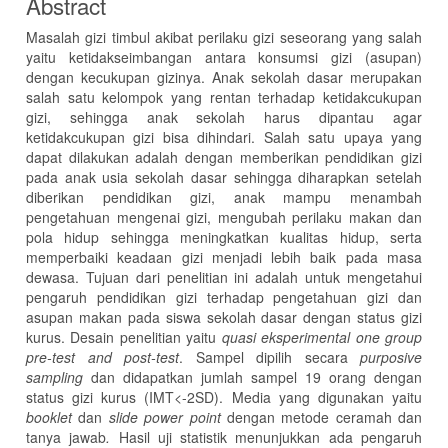
Abstract
Masalah gizi timbul akibat perilaku gizi seseorang yang salah
yaitu ketidakseimbangan antara konsumsi gizi (asupan)
dengan kecukupan gizinya. Anak sekolah dasar merupakan
salah satu kelompok yang rentan terhadap ketidakcukupan
gizi, sehingga anak sekolah harus dipantau agar
ketidakcukupan gizi bisa dihindari. Salah satu upaya yang
dapat dilakukan adalah dengan memberikan pendidikan gizi
pada anak usia sekolah dasar sehingga diharapkan setelah
diberikan pendidikan gizi, anak mampu menambah
pengetahuan mengenai gizi, mengubah perilaku makan dan
pola hidup sehingga meningkatkan kualitas hidup, serta
memperbaiki keadaan gizi menjadi lebih baik pada masa
dewasa. Tujuan dari penelitian ini adalah untuk mengetahui
pengaruh pendidikan gizi terhadap pengetahuan gizi dan
asupan makan pada siswa sekolah dasar dengan status gizi
kurus. Desain penelitian yaitu
quasi eksperimental one group
pre-test and post-test
. Sampel dipilih secara
purposive
sampling
dan didapatkan jumlah sampel 19 orang dengan
status gizi kurus (IMT<-2SD). Media yang digunakan yaitu
booklet
dan
slide power point
dengan metode ceramah dan
tanya jawab
.
Hasil uji statistik menunjukkan ada pengaruh