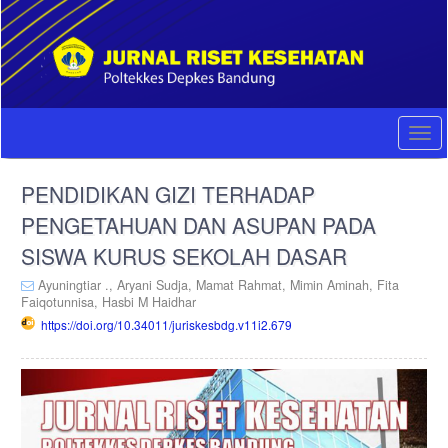
Quick
jump
to
page
content
Main
Navigation
Togg
Main
navi
Content
PENDIDIKAN GIZI TERHADAP
Sidebar
PENGETAHUAN DAN ASUPAN PADA
SISWA KURUS SEKOLAH DASAR
Ayuningtiar .,
Aryani Sudja,
Mamat Rahmat,
Mimin Aminah,
Fita
Faiqotunnisa,
Hasbi M Haidhar
https://doi.org/10.34011/juriskesbdg.v11i2.679
Article
Sidebar