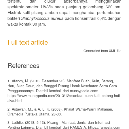
tertentu dan diukur absorbannya menggunakan
spektrofotometer UV-Vis pada panjang gelombang 620 nm.
Ekstrak kulit pisang ambon dapat menghambat pertumbuhan
bakteri
Staphylococcus aureus
pada konsentrasi 0,4% dengan
waktu kontak 30 jam.
Full text article
Generated from XML file
References
1. Afandy, M. (2013, Desember 23). Manfaat Buah, Kulit, Batang,
Hati, Akar, Daun, dan Bonggol Pisang Untuk Kesehatan Serta Cara
Penggunaannya. Diambil kembali dari munsypedia.com:
https://www.munsypedia.com/2013/12/manfaat-buah-kulit-batang-hati-
akar.html
2. Astawan, M., & A. L, K. (2008). Khaiat Warna-Warni Makanan.
Gramedia Pustaka Utama, 28-30.
3. Luthfie. (2018, 5 13). Pisang - Manfaat, Jenis, dan Informasi
Penting Lainnya. Diambil kembali dari RAMESIA: https://ramesia.com