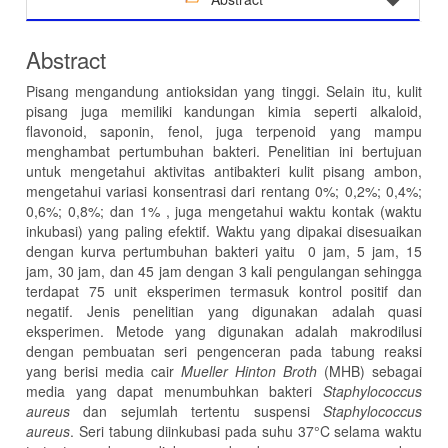
Abstract
Pisang mengandung antioksidan yang tinggi. Selain itu, kulit
pisang juga memiliki kandungan kimia seperti alkaloid,
flavonoid, saponin, fenol, juga terpenoid yang mampu
menghambat pertumbuhan bakteri. Penelitian ini bertujuan
untuk mengetahui aktivitas antibakteri kulit pisang ambon,
mengetahui variasi konsentrasi dari rentang 0%; 0,2%; 0,4%;
0,6%; 0,8%; dan 1% , juga mengetahui waktu kontak (waktu
inkubasi) yang paling efektif. Waktu yang dipakai disesuaikan
dengan kurva pertumbuhan bakteri yaitu 0 jam, 5 jam, 15
jam, 30 jam, dan 45 jam dengan 3 kali pengulangan sehingga
terdapat 75 unit eksperimen termasuk kontrol positif dan
negatif. Jenis penelitian yang digunakan adalah quasi
eksperimen. Metode yang digunakan adalah makrodilusi
dengan pembuatan seri pengenceran pada tabung reaksi
yang berisi media cair
Mueller Hinton Broth
(MHB) sebagai
media yang dapat menumbuhkan bakteri
Staphylococcus
aureus
dan sejumlah tertentu suspensi
Staphylococcus
aureus
. Seri tabung diinkubasi pada suhu 37°C selama waktu