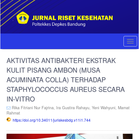
Quick
jump
to
page
content
Main
Navigation
Togg
Main
navi
Content
AKTIVITAS ANTIBAKTERI EKSTRAK
Sidebar
KULIT PISANG AMBON (MUSA
ACUMINATA COLLA) TERHADAP
STAPHYLOCOCCUS AUREUS SECARA
IN-VITRO
Rika Fitriani Nur Fajrina,
Ira Gustira Rahayu,
Yeni Wahyuni,
Mamat
Rahmat
https://doi.org/10.34011/juriskesbdg.v11i1.744
Article