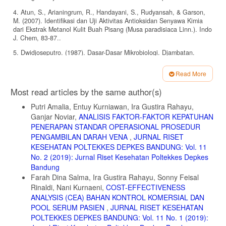
4. Atun, S., Arianingrum, R., Handayani, S., Rudyansah, & Garson,
M. (2007). Identifikasi dan Uji Aktivitas Antioksidan Senyawa Kimia
dari Ekstrak Metanol Kulit Buah Pisang (Musa paradisiaca Linn.). Indo
J. Chem, 83-87..
5. Dwidjoseputro. (1987). Dasar-Dasar Mikrobiologi. Djambatan.
6. Syahrurachman, A., Chatim, A., W. K, A. S., Karuniawati, A.,
Read More
Santoso, A., Harun, B. H., . . . Warsa, U. C. (1994). Buku Ajar
Article
Mikrobiologi Kedokteran. Jakarta: Binarupa Aksara.
Most read articles by the same author(s)
Details
7. Jawetz, Melnick, Adelberg's, Brooks, G. F., Butel, J. S., & Morse,
Putri Amalia, Entuy Kurniawan, Ira Gustira Rahayu,
S. A. (2001). MEDICAL MICROBIOLOGY. McGraw-Hill Companies
Ganjar Noviar,
ANALISIS FAKTOR-FAKTOR KEPATUHAN
Inc.
PENERAPAN STANDAR OPERASIONAL PROSEDUR
8. Balouiri, M. (2016). Methods for In-vitro Evaluating Antimicrobial
PENGAMBILAN DARAH VENA
,
JURNAL RISET
Activity. Journal of Pharmaceutical Analysis, 71-79.
KESEHATAN POLTEKKES DEPKES BANDUNG: Vol. 11
9. Baris, O., Gulluce, M., Sahin, F., Ozer, H., Kilic, H., Ozkan, H., . .
No. 2 (2019): Jurnal Riset Kesehatan Poltekkes Depkes
. Ozbek, T. (2006). Biological Activities Of the Essential Oil and
Bandung
Methanol Extract Of Achillea Biebersteinii Afan. (Asteraceae). Turk. J.
Farah Dina Salma, Ira Gustira Rahayu, Sonny Feisal
Biol, 65-73.
Rinaldi, Nani Kurnaeni,
COST-EFFECTIVENESS
10. Luthfi, A. (2004). Kimia Lingkungan. Jakarta.
ANALYSIS (CEA) BAHAN KONTROL KOMERSIAL DAN
POOL SERUM PASIEN
,
JURNAL RISET KESEHATAN
POLTEKKES DEPKES BANDUNG: Vol. 11 No. 1 (2019):