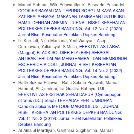
Mamat Rahmat, Witri Priawantiputri, Pusparini Pusparini,
COOKIES BAYAM DAN TEPUNG SORGUM KAYA AKAN
ZAT BESI SEBAGAI MAKANAN TAMBAHAN UNTUK IBU
HAMIL DENGAN ANEMIA
,
JURNAL RISET KESEHATAN
POLTEKKES DEPKES BANDUNG: Vol. 12 No. 2 (2020):
Jurnal Riset Kesehatan Poltekkes Depkes Bandung
Iis Kurniati, Nina Marliana, Yeni Wahyuni, Asep
Dermawan, Yuliansyah S Mulia,
EFEKTIVITAS LARVA
(Maggot) BLACK SOLDIER FLY (BSF) SEBAGAI
ANTIBAKTERI DALAM MENGHAMBAT DAN MEMBUNUH
ESCHERICHIA COLI
,
JURNAL RISET KESEHATAN
POLTEKKES DEPKES BANDUNG: Vol. 14 No. 2 (2022):
Jurnal Riset Kesehatan Poltekkes Depkes Bandung
Ratih Sukma Pujawati, Ratih Sukma Pujawati, Mamat
Rahmat, Ai Djuminar, Ira Gustira Rahayu,
UJI
EFEKTIVITAS EKSTRAK SERAI DAPUR (Cymbopogon
citratus (DC.) Stapf) TERHADAP PERTUMBUHAN
Candida albicans METODE MAKRODILUSI
,
JURNAL
RISET KESEHATAN POLTEKKES DEPKES BANDUNG:
Vol. 11 No. 2 (2019): Jurnal Riset Kesehatan Poltekkes
Depkes Bandung
Al-Aina'ul Mardiyah, Ganthina Sugihartina, Mamat