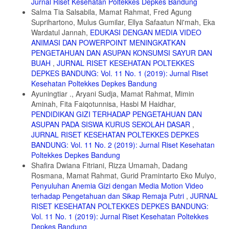
Jurnal Riset Kesehatan Poltekkes Depkes Bandung
Salma Tia Salsabila, Mamat Rahmat, Fred Agung
Suprihartono, Mulus Gumilar, Ellya Safaatun Ni'mah, Eka
Wardatul Jannah,
EDUKASI DENGAN MEDIA VIDEO
ANIMASI DAN POWERPOINT MENINGKATKAN
PENGETAHUAN DAN ASUPAN KONSUMSI SAYUR DAN
BUAH
,
JURNAL RISET KESEHATAN POLTEKKES
DEPKES BANDUNG: Vol. 11 No. 1 (2019): Jurnal Riset
Kesehatan Poltekkes Depkes Bandung
Ayuningtiar ., Aryani Sudja, Mamat Rahmat, Mimin
Aminah, Fita Faiqotunnisa, Hasbi M Haidhar,
PENDIDIKAN GIZI TERHADAP PENGETAHUAN DAN
ASUPAN PADA SISWA KURUS SEKOLAH DASAR
,
JURNAL RISET KESEHATAN POLTEKKES DEPKES
BANDUNG: Vol. 11 No. 2 (2019): Jurnal Riset Kesehatan
Poltekkes Depkes Bandung
Shafira Dwiana Fitriani, Rizza Umamah, Dadang
Rosmana, Mamat Rahmat, Gurid Pramintarto Eko Mulyo,
Penyuluhan Anemia Gizi dengan Media Motion Video
terhadap Pengetahuan dan Sikap Remaja Putri
,
JURNAL
RISET KESEHATAN POLTEKKES DEPKES BANDUNG:
Vol. 11 No. 1 (2019): Jurnal Riset Kesehatan Poltekkes
Depkes Bandung