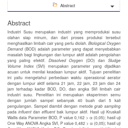
Abstract
Abstract
Industri Susu merupakan industri yang memproduksi susu
olahan siap minum, dan dari proses produksi tersebut
menghasilkan limbah cair yang perlu diolah.
Biological Oxygen
Demand
(BOD) adalah parameter yang dapat menyebabkan
masalah bagi lingkungan dan lumpur aktif adalah pengolahan
yang paling efektif.
Dissolved Oxygen
(DO) dan
Sludge
Volume Index
(SVI) merupakan parameter yang dijadikan
acuan untuk menilai keadaan lumpur aktif. Tujuan penelitian
ini yaitu mengetahui perbedaan waktu operasional aerator
dengan lumpur aktif selama 21 jam, 22 jam, 23 jam dan 24
jam terhadap kadar BOD, DO, dan angka SVI limbah cair
industri susu. Penelitian ini merupakan eksperimen semu
dengan jumlah sampel sebanyak 40 buah dari 5 kali
pengulangan. Sampel diambil dengan metode
grab sampling
pada
influent
dan
effluent
bak lumpur aktif. Hasil uji Kruskall
Wallis data Parameter BOD, P value 0,162 > α (0,05); hasil uji
One Way ANOVA Angka SVI, P value 0,482 > α (0,05); hasil uji