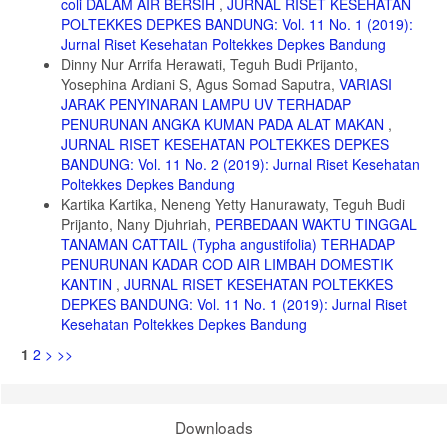
coli DALAM AIR BERSIH
,
JURNAL RISET KESEHATAN
POLTEKKES DEPKES BANDUNG: Vol. 11 No. 1 (2019):
Jurnal Riset Kesehatan Poltekkes Depkes Bandung
Dinny Nur Arrifa Herawati, Teguh Budi Prijanto,
Yosephina Ardiani S, Agus Somad Saputra,
VARIASI
JARAK PENYINARAN LAMPU UV TERHADAP
PENURUNAN ANGKA KUMAN PADA ALAT MAKAN
,
JURNAL RISET KESEHATAN POLTEKKES DEPKES
BANDUNG: Vol. 11 No. 2 (2019): Jurnal Riset Kesehatan
Poltekkes Depkes Bandung
Kartika Kartika, Neneng Yetty Hanurawaty, Teguh Budi
Prijanto, Nany Djuhriah,
PERBEDAAN WAKTU TINGGAL
TANAMAN CATTAIL (Typha angustifolia) TERHADAP
PENURUNAN KADAR COD AIR LIMBAH DOMESTIK
KANTIN
,
JURNAL RISET KESEHATAN POLTEKKES
DEPKES BANDUNG: Vol. 11 No. 1 (2019): Jurnal Riset
Kesehatan Poltekkes Depkes Bandung
1
2
>
>>
Downloads