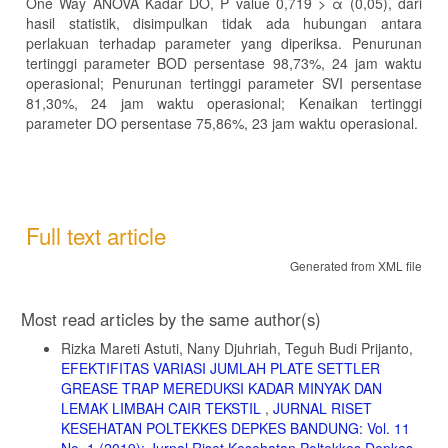
One Way ANOVA Kadar DO, P value 0,719 > α (0,05), dari
hasil statistik, disimpulkan tidak ada hubungan antara
perlakuan terhadap parameter yang diperiksa. Penurunan
tertinggi parameter BOD persentase 98,73%, 24 jam waktu
operasional; Penurunan tertinggi parameter SVI persentase
81,30%, 24 jam waktu operasional; Kenaikan tertinggi
parameter DO persentase 75,86%, 23 jam waktu operasional.
Full text article
Generated from XML file
Article
Most read articles by the same author(s)
Details
Rizka Mareti Astuti, Nany Djuhriah, Teguh Budi Prijanto,
EFEKTIFITAS VARIASI JUMLAH PLATE SETTLER
GREASE TRAP MEREDUKSI KADAR MINYAK DAN
LEMAK LIMBAH CAIR TEKSTIL
,
JURNAL RISET
KESEHATAN POLTEKKES DEPKES BANDUNG: Vol. 11
No. 1 (2019): Jurnal Riset Kesehatan Poltekkes Depkes