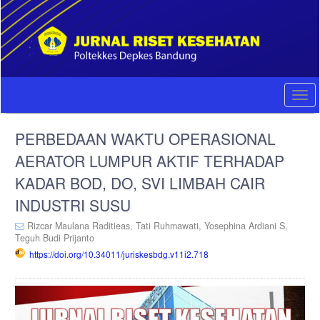
Quick
jump
to
page
content
Main
Navigation
Togg
Main
navi
Content
PERBEDAAN WAKTU OPERASIONAL
Sidebar
AERATOR LUMPUR AKTIF TERHADAP
KADAR BOD, DO, SVI LIMBAH CAIR
INDUSTRI SUSU
Rizcar Maulana Raditieas,
Tati Ruhmawati,
Yosephina Ardiani S,
Teguh Budi Prijanto
https://doi.org/10.34011/juriskesbdg.v11i2.718
Article
Sidebar