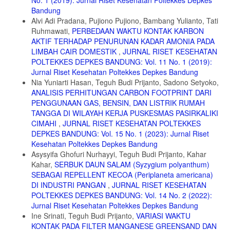
Bandung
Alvi Adi Pradana, Pujiono Pujiono, Bambang Yulianto, Tati
Ruhmawati,
PERBEDAAN WAKTU KONTAK KARBON
AKTIF TERHADAP PENURUNAN KADAR AMONIA PADA
LIMBAH CAIR DOMESTIK
,
JURNAL RISET KESEHATAN
POLTEKKES DEPKES BANDUNG: Vol. 11 No. 1 (2019):
Jurnal Riset Kesehatan Poltekkes Depkes Bandung
Nia Yuniarti Hasan, Teguh Budi Prijanto, Sadono Setyoko,
ANALISIS PERHITUNGAN CARBON FOOTPRINT DARI
PENGGUNAAN GAS, BENSIN, DAN LISTRIK RUMAH
TANGGA DI WILAYAH KERJA PUSKESMAS PASIRKALIKI
CIMAHI
,
JURNAL RISET KESEHATAN POLTEKKES
DEPKES BANDUNG: Vol. 15 No. 1 (2023): Jurnal Riset
Kesehatan Poltekkes Depkes Bandung
Asysyifa Ghofuri Nurhayyi, Teguh Budi Prijanto, Kahar
Kahar,
SERBUK DAUN SALAM (Syzygium polyanthum)
SEBAGAI REPELLENT KECOA (Periplaneta americana)
DI INDUSTRI PANGAN
,
JURNAL RISET KESEHATAN
POLTEKKES DEPKES BANDUNG: Vol. 14 No. 2 (2022):
Jurnal Riset Kesehatan Poltekkes Depkes Bandung
Ine Srinati, Teguh Budi Prijanto,
VARIASI WAKTU
KONTAK PADA FILTER MANGANESE GREENSAND DAN