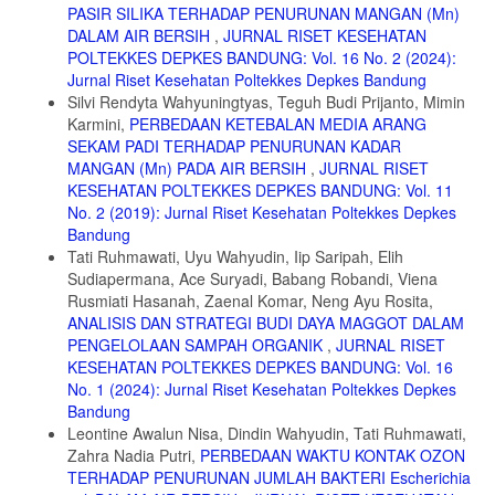
PASIR SILIKA TERHADAP PENURUNAN MANGAN (Mn)
DALAM AIR BERSIH
,
JURNAL RISET KESEHATAN
POLTEKKES DEPKES BANDUNG: Vol. 16 No. 2 (2024):
Jurnal Riset Kesehatan Poltekkes Depkes Bandung
Silvi Rendyta Wahyuningtyas, Teguh Budi Prijanto, Mimin
Karmini,
PERBEDAAN KETEBALAN MEDIA ARANG
SEKAM PADI TERHADAP PENURUNAN KADAR
MANGAN (Mn) PADA AIR BERSIH
,
JURNAL RISET
KESEHATAN POLTEKKES DEPKES BANDUNG: Vol. 11
No. 2 (2019): Jurnal Riset Kesehatan Poltekkes Depkes
Bandung
Tati Ruhmawati, Uyu Wahyudin, Iip Saripah, Elih
Sudiapermana, Ace Suryadi, Babang Robandi, Viena
Rusmiati Hasanah, Zaenal Komar, Neng Ayu Rosita,
ANALISIS DAN STRATEGI BUDI DAYA MAGGOT DALAM
PENGELOLAAN SAMPAH ORGANIK
,
JURNAL RISET
KESEHATAN POLTEKKES DEPKES BANDUNG: Vol. 16
No. 1 (2024): Jurnal Riset Kesehatan Poltekkes Depkes
Bandung
Leontine Awalun Nisa, Dindin Wahyudin, Tati Ruhmawati,
Zahra Nadia Putri,
PERBEDAAN WAKTU KONTAK OZON
TERHADAP PENURUNAN JUMLAH BAKTERI Escherichia