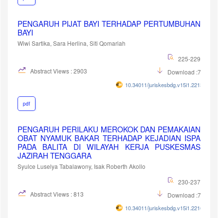
PENGARUH PIJAT BAYI TERHADAP PERTUMBUHAN
BAYI
Wiwi Sartika, Sara Herlina, Siti Qomariah
225-229
Abstract Views : 2903
Download :708
10.34011/juriskesbdg.v15i1.2213
pdf
PENGARUH PERILAKU MEROKOK DAN PEMAKAIAN
OBAT NYAMUK BAKAR TERHADAP KEJADIAN ISPA
PADA BALITA DI WILAYAH KERJA PUSKESMAS
JAZIRAH TENGGARA
Syulce Luselya Tabalawony, Isak Roberth Akollo
230-237
Abstract Views : 813
Download :784
10.34011/juriskesbdg.v15i1.2216