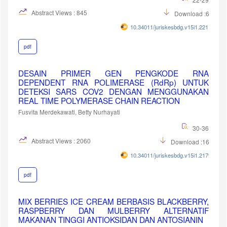
Abstract Views : 845
Download :652
10.34011/juriskesbdg.v15i1.2211
pdf
DESAIN PRIMER GEN PENGKODE RNA
DEPENDENT RNA POLIMERASE (RdRp) UNTUK
DETEKSI SARS COV2 DENGAN MENGGUNAKAN
REAL TIME POLYMERASE CHAIN REACTION
Fusvita Merdekawati, Betty Nurhayati
30-36
Abstract Views : 2060
Download :1696
10.34011/juriskesbdg.v15i1.2179
pdf
MIX BERRIES ICE CREAM BERBASIS BLACKBERRY,
RASPBERRY DAN MULBERRY ALTERNATIF
MAKANAN TINGGI ANTIOKSIDAN DAN ANTOSIANIN