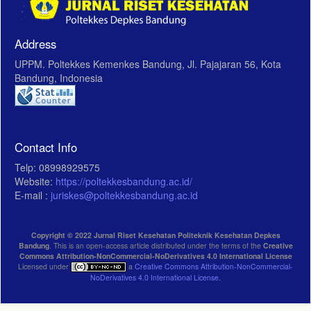
Address
UPPM. Poltekkes Kemenkes Bandung, Jl. Pajajaran 56, Kota
Bandung, Indonesia
Contact Info
Telp: 08998929575
Website:
https://poltekkesbandung.ac.id/
E-mail :
juriskes@poltekkesbandung.ac.id
Copyright © 2022 Jurnal Riset Kesehatan Politeknik Kesehatan Depkes
Bandung
. This is an open-access article distributed under the terms of the
Creative
Commons Attribution-NonCommercial-NoDerivatives 4.0 International License
Licensed under
a
Creative Commons Attribution-NonCommercial-
NoDerivatives 4.0 International License
.