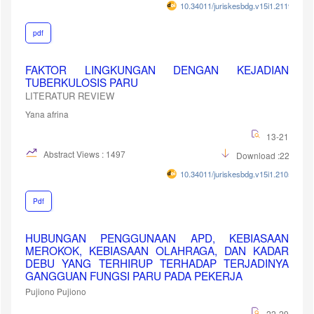
10.34011/juriskesbdg.v15i1.2119
pdf
FAKTOR LINGKUNGAN DENGAN KEJADIAN
TUBERKULOSIS PARU
LITERATUR REVIEW
Yana afrina
13-21
Abstract Views : 1497
Download :2252
10.34011/juriskesbdg.v15i1.2105
Pdf
HUBUNGAN PENGGUNAAN APD, KEBIASAAN
MEROKOK, KEBIASAAN OLAHRAGA, DAN KADAR
DEBU YANG TERHIRUP TERHADAP TERJADINYA
GANGGUAN FUNGSI PARU PADA PEKERJA
Pujiono Pujiono
22-29