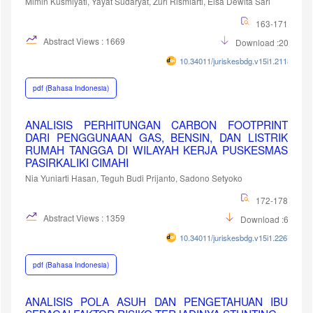
Mimin Kusmiyati, Yayat Sudaryat, Zuri Rismiarti, Elsa Dewita Sari
163-171
Abstract Views : 1669
Download :2020
10.34011/juriskesbdg.v15i1.2118
pdf (Bahasa Indonesia)
ANALISIS PERHITUNGAN CARBON FOOTPRINT
DARI PENGGUNAAN GAS, BENSIN, DAN LISTRIK
RUMAH TANGGA DI WILAYAH KERJA PUSKESMAS
PASIRKALIKI CIMAHI
Nia Yuniarti Hasan, Teguh Budi Prijanto, Sadono Setyoko
172-178
Abstract Views : 1359
Download :648
10.34011/juriskesbdg.v15i1.2267
pdf (Bahasa Indonesia)
ANALISIS POLA ASUH DAN PENGETAHUAN IBU