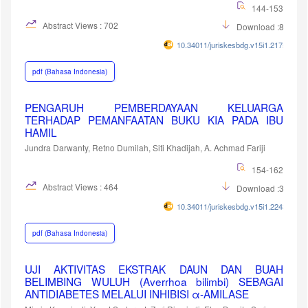
144-153
Abstract Views : 702
Download :881
10.34011/juriskesbdg.v15i1.2175
pdf (Bahasa Indonesia)
PENGARUH PEMBERDAYAAN KELUARGA
TERHADAP PEMANFAATAN BUKU KIA PADA IBU
HAMIL
Jundra Darwanty, Retno Dumilah, Siti Khadijah, A. Achmad Fariji
154-162
Abstract Views : 464
Download :374
10.34011/juriskesbdg.v15i1.2243
pdf (Bahasa Indonesia)
UJI AKTIVITAS EKSTRAK DAUN DAN BUAH
BELIMBING WULUH (Averrhoa bilimbi) SEBAGAI
ANTIDIABETES MELALUI INHIBISI α-AMILASE