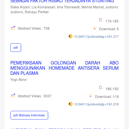
SEBAGAI FAKTOR RISIKO TERJADINYA STUNTING
Siska Aryani, Lia Komalasari, Irna Trisnawati, Mamat Mamat, Judiono
Judiono, Rahayu Pertiwi
179-185
Abstract Views : 758
Download :519
10.34011/juriskesbdg.v15i1.2174
pdf
PEMERIKSAAN GOLONGAN DARAH ABO
MENGGUNAKAN HOMEMADE ANTISERA SERUM
DAN PLASMA
Yogi Abror
186-192
Abstract Views : 3037
Download :11620
10.34011/juriskesbdg.v15i1.2199
pdf (Bahasa Indonesia)