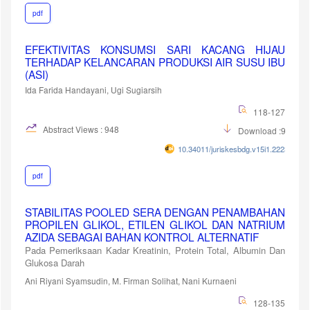
pdf
EFEKTIVITAS KONSUMSI SARI KACANG HIJAU
TERHADAP KELANCARAN PRODUKSI AIR SUSU IBU
(ASI)
Ida Farida Handayani, Ugi Sugiarsih
118-127
Abstract Views : 948
Download :914
10.34011/juriskesbdg.v15i1.2223
pdf
STABILITAS POOLED SERA DENGAN PENAMBAHAN
PROPILEN GLIKOL, ETILEN GLIKOL DAN NATRIUM
AZIDA SEBAGAI BAHAN KONTROL ALTERNATIF
Pada Pemeriksaan Kadar Kreatinin, Protein Total, Albumin Dan
Glukosa Darah
Ani Riyani Syamsudin, M. Firman Solihat, Nani Kurnaeni
128-135