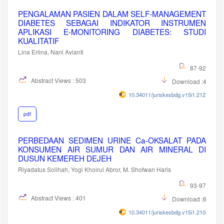
PENGALAMAN PASIEN DALAM SELF-MANAGEMENT
DIABETES SEBAGAI INDIKATOR INSTRUMEN
APLIKASI E-MONITORING DIABETES: STUDI
KUALITATIF
Lina Erlina, Nani Avianti
87-92
Abstract Views : 503
Download :462
10.34011/juriskesbdg.v15i1.2127
pdf
PERBEDAAN SEDIMEN URINE Ca-OKSALAT PADA
KONSUMEN AIR SUMUR DAN AIR MINERAL DI
DUSUN KEMEREH DEJEH
Riyadatus Solihah, Yogi Khoirul Abror, M. Shofwan Haris
93-97
Abstract Views : 401
Download :689
10.34011/juriskesbdg.v15i1.2108