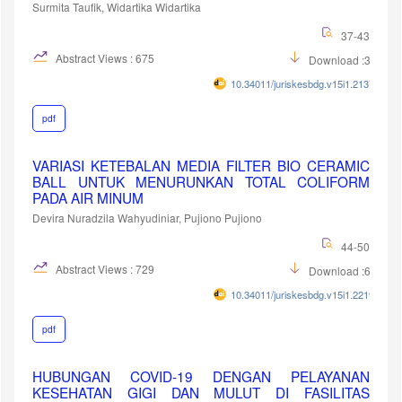
Surmita Taufik, Widartika Widartika
37-43
Abstract Views : 675
Download :328
10.34011/juriskesbdg.v15i1.2137
pdf
VARIASI KETEBALAN MEDIA FILTER BIO CERAMIC
BALL UNTUK MENURUNKAN TOTAL COLIFORM
PADA AIR MINUM
Devira Nuradzila Wahyudiniar, Pujiono Pujiono
44-50
Abstract Views : 729
Download :667
10.34011/juriskesbdg.v15i1.2219
pdf
HUBUNGAN COVID-19 DENGAN PELAYANAN
KESEHATAN GIGI DAN MULUT DI FASILITAS