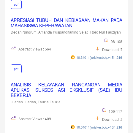
pdf
APRESIASI TUBUH DAN KEBIASAAN MAKAN PADA
MAHASISWA KEPERAWATAN
Dedah Ningrum, Amanda Puspanditaning Sejati, Roro Nur Fauziyah
98-108
Abstract Views : 564
Download :743
10.34011/juriskesbdg.v15i1.2164
pdf
ANALISIS KELAYAKAN RANCANGAN MEDIA
APLIKASI SUKSES ASI EKSKLUSIF (SAE) IBU
BEKERJA
Juariah Juariah, Fauzia Fauzia
109-117
Abstract Views : 409
Download :275
10.34011/juriskesbdg.v15i1.2168