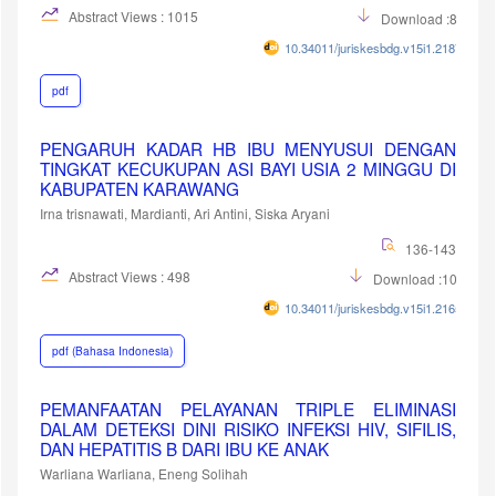
Abstract Views : 1015
Download :899
10.34011/juriskesbdg.v15i1.2187
pdf
PENGARUH KADAR HB IBU MENYUSUI DENGAN
TINGKAT KECUKUPAN ASI BAYI USIA 2 MINGGU DI
KABUPATEN KARAWANG
Irna trisnawati, Mardianti, Ari Antini, Siska Aryani
136-143
Abstract Views : 498
Download :1060
10.34011/juriskesbdg.v15i1.2165
pdf (Bahasa Indonesia)
PEMANFAATAN PELAYANAN TRIPLE ELIMINASI
DALAM DETEKSI DINI RISIKO INFEKSI HIV, SIFILIS,
DAN HEPATITIS B DARI IBU KE ANAK
Warliana Warliana, Eneng Solihah