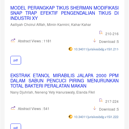
MODEL PERANGKAP TIKUS SHERMAN MODIFIKASI
SNAP TRAP EFEKTIF PENGENDALIAN TIKUS DI
INDUSTRI XY
Aalliyah Choirul Afifah, Mimin Karmini, Kahar Kahar
210-216
Abstract Views : 1181
Download :502
10.34011/juriskesbdg.v15i1.2116
pdf
EKSTRAK ETANOL MIRABILIS JALAPA 2000 PPM
DALAM SABUN PENCUCI PIRING MENURUNKAN
TOTAL BAKTERI PERALATAN MAKAN
Nany Djuhriah, Neneng Yety Hanurawaty, Elanda Fikri
217-224
Abstract Views : 541
Download :544
10.34011/juriskesbdg.v15i1.2224
pdf