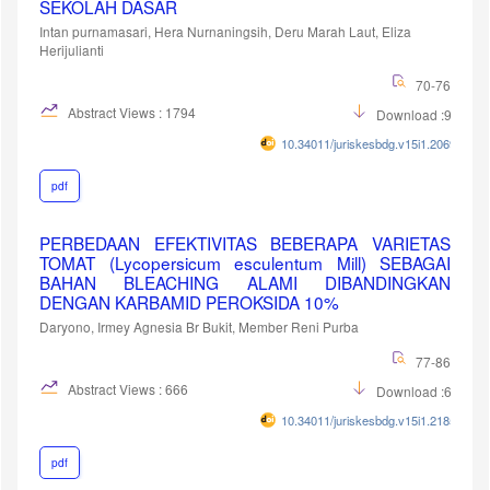
SEKOLAH DASAR
Intan purnamasari, Hera Nurnaningsih, Deru Marah Laut, Eliza
Herijulianti
70-76
Abstract Views : 1794
Download :925
10.34011/juriskesbdg.v15i1.2069
pdf
PERBEDAAN EFEKTIVITAS BEBERAPA VARIETAS
TOMAT (Lycopersicum esculentum Mill) SEBAGAI
BAHAN BLEACHING ALAMI DIBANDINGKAN
DENGAN KARBAMID PEROKSIDA 10%
Daryono, Irmey Agnesia Br Bukit, Member Reni Purba
77-86
Abstract Views : 666
Download :664
10.34011/juriskesbdg.v15i1.2185
pdf