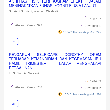
AKTIFITAS FISIK TERPROGRAM EFEKTIF DALAM
MENINGKATKAN FUNGSI KOGNITIF USIA LANJUT
Supriadi Supriadi, Washudi Washudi
193-197
Abstract Views : 392
Download :274
10.34011/juriskesbdg.v15i1.2256
pdf
PENGARUH SELF-CARE DOROTHY OREM
TERHADAP KEMANDIRIAN DAN KECEMASAN IBU
HAMIL TRIMESTER III DALAM MENGHADAPI
PERSALINAN
Eti Surtiati, Ati Nuraeni
198-209
Abstract Views : 756
Download :514
10.34011/juriskesbdg.v15i1.2201
pdf