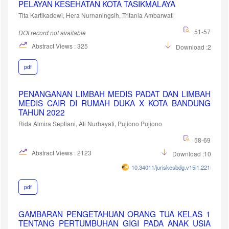
PELAYAN KESEHATAN KOTA TASIKMALAYA
Tita Kartikadewi, Hera Nurnaningsih, Tritania Ambarwati
51-57
DOI record not available
Abstract Views : 325
Download :210
pdf
PENANGANAN LIMBAH MEDIS PADAT DAN LIMBAH
MEDIS CAIR DI RUMAH DUKA X KOTA BANDUNG
TAHUN 2022
Rida Almira Septiani, Ati Nurhayati, Pujiono Pujiono
58-69
Abstract Views : 2123
Download :1002
10.34011/juriskesbdg.v15i1.2215
pdf
GAMBARAN PENGETAHUAN ORANG TUA KELAS 1
TENTANG PERTUMBUHAN GIGI PADA ANAK USIA