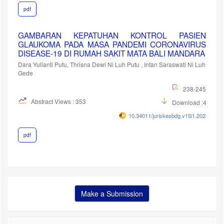
pdf
GAMBARAN KEPATUHAN KONTROL PASIEN
GLAUKOMA PADA MASA PANDEMI CORONAVIRUS
DISEASE-19 DI RUMAH SAKIT MATA BALI MANDARA
Dara Yulianti Putu, Thrisna Dewi Ni Luh Putu , Intan Saraswati Ni Luh
Gede
238-245
Abstract Views : 353
Download :435
10.34011/juriskesbdg.v15i1.2028
pdf
Make a Submission