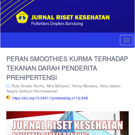
Quick
jump
to
page
content
Main
Navigation
Togg
Main
navi
Content
PERAN SMOOTHIES KURMA TERHADAP
Sidebar
TEKANAN DARAH PENDERITA
PREHIPERTENSI
Rizki Amalia Novita,
Mira Mutiyani,
Yenny Moviana,
Nitta Isdiani,
Assyfa Qoltsum Nurrofawansri
https://doi.org/10.34011/juriskesbdg.v11i2.648
Article
Sidebar