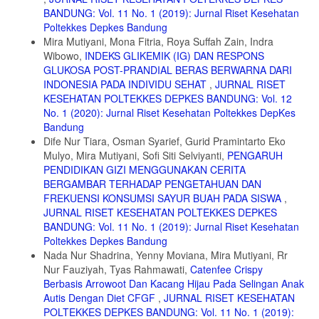
19. Lestari, Puji, Hubungan Antara Asupan Magnesium, Asupan
BANDUNG: Vol. 11 No. 1 (2019): Jurnal Riset Kesehatan
Lemak dan Status Gizi dengan Tekanan Darah Pada Wanita
Poltekkes Depkes Bandung
Menopause Hipertensi di RSUD Sukoharjo. Skripsi, 2016. Universitas
Mira Mutiyani, Mona Fitria, Roya Suffah Zain, Indra
Muhammadiyah Surakarta.
Wibowo,
INDEKS GLIKEMIK (IG) DAN RESPONS
20. Rahayu, H, Faktor Resiko Hipertensi Pada Masyarakat RW 01
GLUKOSA POST-PRANDIAL BERAS BERWARNA DARI
Srengseng Sawah Kecamatan Jagakarsa Kota Jakarta Selatan,
INDONESIA PADA INDIVIDU SEHAT
,
JURNAL RISET
Skripsi. 2012. Universitas Indonesia.
KESEHATAN POLTEKKES DEPKES BANDUNG: Vol. 12
21. Mustamin, Asupan Natrium, Status Gizi dan Tekanan Darah
No. 1 (2020): Jurnal Riset Kesehatan Poltekkes DepKes
Tinggi Usia Lanjut. Jurnal Media Gizi Pangan. 2010, Volume IX Edisi
Bandung
1.
Dife Nur Tiara, Osman Syarief, Gurid Pramintarto Eko
22. Lingga, Lanny. Bebas Hipertensi Tanpa Obat. Jakarta: PT Arago
Mulyo, Mira Mutiyani, Sofi Siti Selviyanti,
PENGARUH
Media Pustaka. 2012.
PENDIDIKAN GIZI MENGGUNAKAN CERITA
BERGAMBAR TERHADAP PENGETAHUAN DAN
23. Wahyun, Tri, Perbedaan Tingkat Kecukupan Natrium, Kalium,
FREKUENSI KONSUMSI SAYUR BUAH PADA SISWA
,
Magnesium dan Kebiasaan Minum Kopi pada Pralansia Wanita
Hipertensi dan Normotensi di Wilayah Kerja Puskesmas
JURNAL RISET KESEHATAN POLTEKKES DEPKES
Kedungmundu Kota Semarang Tahun 2016. Jurnal Kesehatan
BANDUNG: Vol. 11 No. 1 (2019): Jurnal Riset Kesehatan
Masyarakat (E-Journal). 2016, Volume 4, Nomor 2.
Poltekkes Depkes Bandung
Nada Nur Shadrina, Yenny Moviana, Mira Mutiyani, Rr
24. JNC VII. The Seventh Report Of The Joint National Committee
On Prevention, Detection, Evaluation, And Treatment Of High Blood
Nur Fauziyah, Tyas Rahmawati,
Catenfee Crispy
Pressure Hypertension. 2003. 42: 1206-52
Berbasis Arrowoot Dan Kacang Hijau Pada Selingan Anak
Autis Dengan Diet CFGF
,
JURNAL RISET KESEHATAN
POLTEKKES DEPKES BANDUNG: Vol. 11 No. 1 (2019):