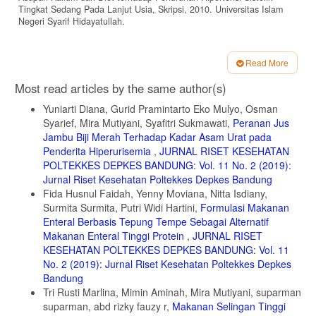
Tingkat Sedang Pada Lanjut Usia, Skripsi, 2010. Universitas Islam
Negeri Syarif Hidayatullah.
6. Arlita Tri Widyaningrum, Hubungan Asupan Natrium, Kalium,
Magnesium, dan Status Gizi dengan Tekanan Darah pada Lansia di
Read More
Kalurahan Makamhaji Kecamatan Kartasura, Skripsi, 2014.
Article
Universitas Muhammadiyah Surakarta.
Most read articles by the same author(s)
Details
7. Andarini, Terapi Nutrisi Pasien Usia Lanjut yang Dirawat di Rumah
Yuniarti Diana, Gurid Pramintarto Eko Mulyo, Osman
Sakit. di dalam: Harjodisastro D, Syam AF, Sukrisman L, editor.
Syarief, Mira Mutiyani, Syafitri Sukmawati,
Peranan Jus
Dukungan Nutrisi pada Kasus Penyakit Dalam. Jakarta: Departemen
Ilmu Penyakit Dalam Fakultas Kedokteran UI. 2012
Jambu Biji Merah Terhadap Kadar Asam Urat pada
Penderita Hiperurisemia
,
JURNAL RISET KESEHATAN
8. Putri, Etika Hasna Dina dan Apoina Kartini, Hubungan Asupan
POLTEKKES DEPKES BANDUNG: Vol. 11 No. 2 (2019):
Kalium, Kalsium, dan Magnesium dengan Kejadian Hipertensi pada
Jurnal Riset Kesehatan Poltekkes Depkes Bandung
Wanita Menopause di Kelurahan Bojongsalaman Semarang. Journal
of Nutrition Collage. 2014, Volume 3,Nomor 4.
Fida Husnul Faidah, Yenny Moviana, Nitta Isdiany,
Surmita Surmita, Putri Widi Hartini,
Formulasi Makanan
9. USDA. National Nutrient Database for Standard Reference Release
Enteral Berbasis Tepung Tempe Sebagai Alternatif
Legacy April: Full Report (All Nutrients) : EDT 22:48. 2018.
Makanan Enteral Tinggi Protein
,
JURNAL RISET
10. Nia, Ayu Suridaty, Pengaruh Kurma Deglet Nour terhadap
KESEHATAN POLTEKKES DEPKES BANDUNG: Vol. 11
Penurunan Tekanan Darah pada Pasien Hipertensi Primer. Jurnal
No. 2 (2019): Jurnal Riset Kesehatan Poltekkes Depkes
Ilmiah Keperawatan STIKES Hang Tuah Surabaya. 2012. Volume 3
Bandung
Nomer 2.
Tri Rusti Marlina, Mimin Aminah, Mira Mutiyani, suparman
11. Kementerian Kesehatan RI. Keputusan Menkes RI :
suparman, abd rizky fauzy r,
Makanan Selingan Tinggi
TentangPedoman Pengendalian Penyakit Jantung dan Pembuluh