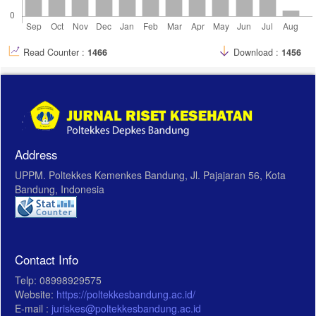
Read Counter :
1466
Download :
1456
Address
UPPM. Poltekkes Kemenkes Bandung, Jl. Pajajaran 56, Kota
Bandung, Indonesia
Contact Info
Telp: 08998929575
Website:
https://poltekkesbandung.ac.id/
E-mail :
juriskes@poltekkesbandung.ac.id