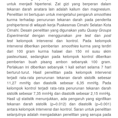
untuk menjadi hipertensi. Zat gizi yang berperan dalam
tekanan darah anatara lain adalah kalium dan magnesium.
Penelitian ini bertujuan untuk mengetahui pengaruh
smoothies
kurma terhadap penurunan tekanan darah pada penderita
prehipertensi di wilayah kerja Puskesmas Cimahi Selatan Kota
Cimahi. Desain penelitian yang digunakan yaitu
Quasy Groups
Experimental
dengan menggunakan
pre test
dan
post
test
kelompok intervensi dan kontrol. Pada kelompok
intervensi diberikan pemberian
smoothies
kurma yang terdiri
dari 100 gram kurma halawi dan 150 ml susu skim
pasteurisasi, sedangkan pada kelompok kontrol diberikan
pemberian buah pisang ambon sebanyak 100 gram.
Perlakuan ini diberikan sebanyak 1 kali sehari selama 7 hari
berturut-turut. Hasil penelitian pada kelompok intervensi
terjadi rata-rata penurunan tekanan darah sistolik sebesar
11,27 mmHg dan diastolik sebesar 6,35 mmHg. Pada
kelompok kontrol terjadi rata-rata penurunan tekanan darah
sistolik sebesar 7,35 mmHg dan diastolik sebesar 2,15 mmHg.
Hasil uji statistik menunjukkan, ada pengaruh yang signifikan
tekanan darah sistolik (p=0.012) dan diastolik (p=0.001)
antara kelompok intervensi dan kontrol. Saran untuk penelitian
selanjutnya adalah mengadakan penelitian yang serupa pada