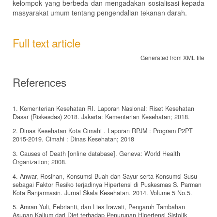
kelompok yang berbeda dan mengadakan sosialisasi kepada
masyarakat umum tentang pengendalian tekanan darah.
Full text article
Generated from XML file
References
1. Kementerian Kesehatan RI. Laporan Nasional: Riset Kesehatan
Dasar (Riskesdas) 2018. Jakarta: Kementerian Kesehatan; 2018.
2. Dinas Kesehatan Kota Cimahi . Laporan RPJM : Program P2PT
2015-2019. Cimahi : Dinas Kesehatan; 2018
3. Causes of Death [online database]. Geneva: World Health
Organization; 2008.
4. Anwar, Rosihan, Konsumsi Buah dan Sayur serta Konsumsi Susu
sebagai Faktor Resiko terjadinya Hipertensi di Puskesmas S. Parman
Kota Banjarmasin. Jurnal Skala Kesehatan. 2014. Volume 5 No.5.
5. Amran Yuli, Febrianti, dan Lies Irawati, Pengaruh Tambahan
Asupan Kalium dari Diet terhadap Penurunan Hipertensi Sistolik