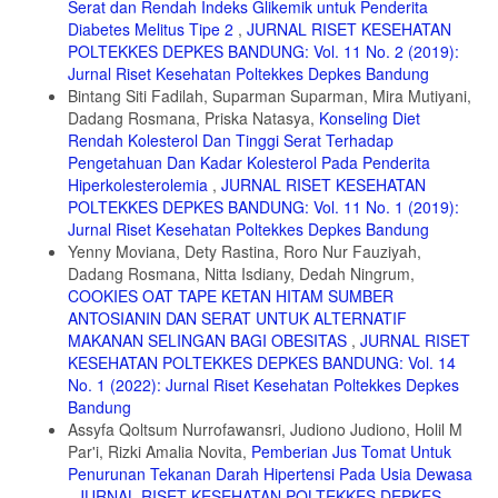
Serat dan Rendah Indeks Glikemik untuk Penderita
Darah; 2009
Diabetes Melitus Tipe 2
,
JURNAL RISET KESEHATAN
12. Susilo, Y dan Wulandari, A. Cara Jitu Mengatasi Hipertensi.
POLTEKKES DEPKES BANDUNG: Vol. 11 No. 2 (2019):
Yogyakarta: ANDI. 2011.
Jurnal Riset Kesehatan Poltekkes Depkes Bandung
Bintang Siti Fadilah, Suparman Suparman, Mira Mutiyani,
13. Rahajeng, Ekowati dan Sulistyowati Tuminah, Prevalensi
Dadang Rosmana, Priska Natasya,
Konseling Diet
Hipertensi dan Determinanya. Majalah Kedokteran Indonesia. 2009,
Rendah Kolesterol Dan Tinggi Serat Terhadap
Volume 59 Nomer 12.
Pengetahuan Dan Kadar Kolesterol Pada Penderita
14. Haendra, Febby dan Nanang Prayitno, Faktor-Faktor yang
Hiperkolesterolemia
,
JURNAL RISET KESEHATAN
Berhubungan dengan Tekanan Darah Di Puskesmas Telaga Murni,
POLTEKKES DEPKES BANDUNG: Vol. 11 No. 1 (2019):
Cikarang Barat Tahun 2012. Jurnal Ilmiah Kesehatan. 2012, 5(1).
Jurnal Riset Kesehatan Poltekkes Depkes Bandung
15. Sapitri, Analisis Faktor Risiko Kejadian Hipertensi pada
Yenny Moviana, Dety Rastina, Roro Nur Fauziyah,
Masyarakat di Pesisir Sungai Siak Kota Pekanbaru. JOM FK. 2016,
Dadang Rosmana, Nitta Isdiany, Dedah Ningrum,
Volume 3 Nomer 1.
COOKIES OAT TAPE KETAN HITAM SUMBER
16. Kalimullah W. Hubungan Kebiasaan Minum Kopi dan Merokok
ANTOSIANIN DAN SERAT UNTUK ALTERNATIF
dengan Hipertensi pada Orang Dewasa di Dusun Tambak Rejo Desa
MAKANAN SELINGAN BAGI OBESITAS
,
JURNAL RISET
Gayaman Kecamatan Mojoanyar Mojokerto, Skripsi, 2015. Poltekkes
KESEHATAN POLTEKKES DEPKES BANDUNG: Vol. 14
Majapahit.
No. 1 (2022): Jurnal Riset Kesehatan Poltekkes Depkes
17. Afriwardi. Ilmu Kedokteran Olahraga. Jakarta: Penerbit Buku
Bandung
Kedokteran EGC. 2009.
Assyfa Qoltsum Nurrofawansri, Judiono Judiono, Holil M
Par'i, Rizki Amalia Novita,
Pemberian Jus Tomat Untuk
18. Ridwan. Mengenal, Mencegah, Mengatasi Sillent Killer Hipertensi.
Penurunan Tekanan Darah Hipertensi Pada Usia Dewasa
Semarang: Pustaka Widyamara. 2009.
,
JURNAL RISET KESEHATAN POLTEKKES DEPKES