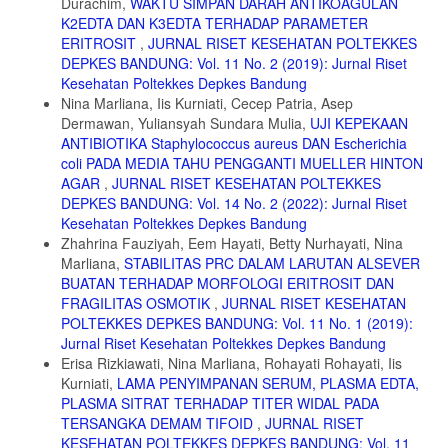
Durachim,
WAKTU SIMPAN DARAH ANTIKOAGULAN
temperatures reduce the sensitivity of stored platelets to
disaggregating agents. Platelets, hal. 11-20.
K2EDTA DAN K3EDTA TERHADAP PARAMETER
ERITROSIT
,
JURNAL RISET KESEHATAN POLTEKKES
8.Faraday, Nauder dan Rosenfeld, Brian. 1998, In Vitro Hypothermia
DEPKES BANDUNG: Vol. 11 No. 2 (2019): Jurnal Riset
Enhances Platelet GPIIb-IIIa Activation and P-Selectin Expression
Kesehatan Poltekkes Depkes Bandung
Anesthesiology, hal. 1579-1585.
Nina Marliana, Iis Kurniati, Cecep Patria, Asep
9. Rumbaut, Rolando E dan Thiagarajan, Perumal., 2010, Platelet-
Dermawan, Yuliansyah Sundara Mulia,
UJI KEPEKAAN
Vessel Wall Interactions in Hemostatis and Thrombosis. : Morgan &
ANTIBIOTIKA Staphylococcus aureus DAN Escherichia
Claypool Life Sciences.
coli PADA MEDIA TAHU PENGGANTI MUELLER HINTON
AGAR
,
JURNAL RISET KESEHATAN POLTEKKES
DEPKES BANDUNG: Vol. 14 No. 2 (2022): Jurnal Riset
Kesehatan Poltekkes Depkes Bandung
Zhahrina Fauziyah, Eem Hayati, Betty Nurhayati, Nina
Marliana,
STABILITAS PRC DALAM LARUTAN ALSEVER
BUATAN TERHADAP MORFOLOGI ERITROSIT DAN
FRAGILITAS OSMOTIK
,
JURNAL RISET KESEHATAN
POLTEKKES DEPKES BANDUNG: Vol. 11 No. 1 (2019):
Jurnal Riset Kesehatan Poltekkes Depkes Bandung
Erisa Rizkiawati, Nina Marliana, Rohayati Rohayati, Iis
Kurniati,
LAMA PENYIMPANAN SERUM, PLASMA EDTA,
PLASMA SITRAT TERHADAP TITER WIDAL PADA
TERSANGKA DEMAM TIFOID
,
JURNAL RISET
KESEHATAN POLTEKKES DEPKES BANDUNG: Vol. 11