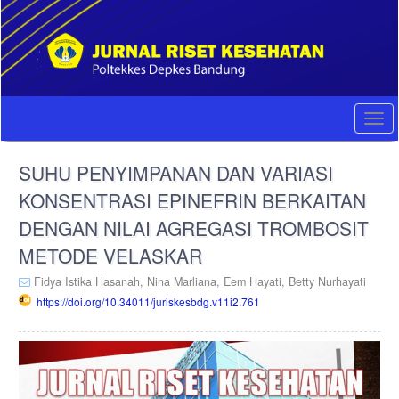
Quick
jump
to
page
content
Main
Navigation
Togg
Main
navi
Content
SUHU PENYIMPANAN DAN VARIASI
Sidebar
KONSENTRASI EPINEFRIN BERKAITAN
DENGAN NILAI AGREGASI TROMBOSIT
METODE VELASKAR
Fidya Istika Hasanah,
Nina Marliana,
Eem Hayati,
Betty Nurhayati
https://doi.org/10.34011/juriskesbdg.v11i2.761
Article
Sidebar