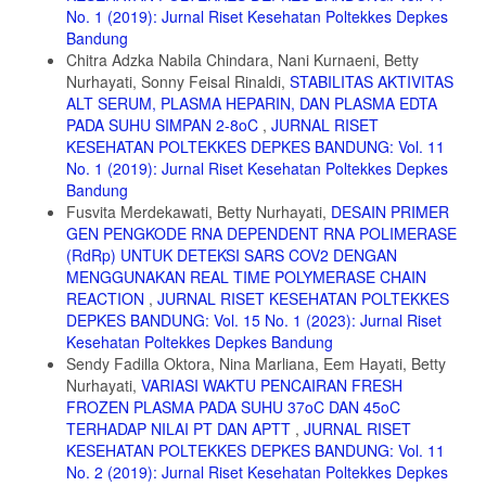
No. 1 (2019): Jurnal Riset Kesehatan Poltekkes Depkes
Bandung
Chitra Adzka Nabila Chindara, Nani Kurnaeni, Betty
Nurhayati, Sonny Feisal Rinaldi,
STABILITAS AKTIVITAS
ALT SERUM, PLASMA HEPARIN, DAN PLASMA EDTA
PADA SUHU SIMPAN 2-8oC
,
JURNAL RISET
KESEHATAN POLTEKKES DEPKES BANDUNG: Vol. 11
No. 1 (2019): Jurnal Riset Kesehatan Poltekkes Depkes
Bandung
Fusvita Merdekawati, Betty Nurhayati,
DESAIN PRIMER
GEN PENGKODE RNA DEPENDENT RNA POLIMERASE
(RdRp) UNTUK DETEKSI SARS COV2 DENGAN
MENGGUNAKAN REAL TIME POLYMERASE CHAIN
REACTION
,
JURNAL RISET KESEHATAN POLTEKKES
DEPKES BANDUNG: Vol. 15 No. 1 (2023): Jurnal Riset
Kesehatan Poltekkes Depkes Bandung
Sendy Fadilla Oktora, Nina Marliana, Eem Hayati, Betty
Nurhayati,
VARIASI WAKTU PENCAIRAN FRESH
FROZEN PLASMA PADA SUHU 37oC DAN 45oC
TERHADAP NILAI PT DAN APTT
,
JURNAL RISET
KESEHATAN POLTEKKES DEPKES BANDUNG: Vol. 11
No. 2 (2019): Jurnal Riset Kesehatan Poltekkes Depkes