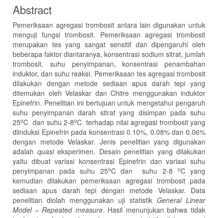
Abstract
Pemeriksaan agregasi trombosit antara lain digunakan untuk
menguji fungsi trombosit. Pemeriksaan agregasi trombosit
merupakan tes yang sangat sensitif dan dipengaruhi oleh
beberapa faktor diantaranya, konsentrasi sodium sitrat, jumlah
trombosit, suhu penyimpanan, konsentrasi penambahan
induktor, dan suhu reaksi. Pemeriksaan tes agregasi trombosit
dilakukan dengan metode sediaan apus darah tepi yang
ditemukan oleh Velaskar dan Chitre menggunakan induktor
Epinefrin. Penelitian ini bertujuan untuk mengetahui pengaruh
suhu penyimpanan darah sitrat yang disimpan pada suhu
o
o
25
C dan suhu 2-8
C terhadap nilai agregasi trombosit yang
diinduksi Epinefrin pada konsentrasi 0.10%, 0.08% dan 0.06%
dengan metode Velaskar. Jenis penelitian yang digunakan
adalah
quasi
eksperimen. Desain penelitian yang dilakukan
yaitu dibuat variasi konsentrasi Epinefrin dan variasi suhu
o
o
penyimpanan pada suhu 25
C dan suhu 2-8
C yang
kemudian dilakukan pemeriksaan agregasi trombosit pada
sediaan apus darah tepi dengan metode Velaskar. Data
penelitian diolah menggunakan uji statistik
General Linear
Model – Repeated measure
. Hasil menunjukan bahwa tidak