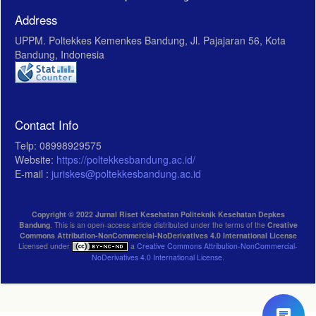
Address
UPPM. Poltekkes Kemenkes Bandung, Jl. Pajajaran 56, Kota
Bandung, Indonesia
Contact Info
Telp: 08998929575
Website:
https://poltekkesbandung.ac.id/
E-mail :
juriskes@poltekkesbandung.ac.id
Copyright © 2022 Jurnal Riset Kesehatan Politeknik Kesehatan Depkes
Bandung
. This is an open-access article distributed under the terms of the
Creative
Commons Attribution-NonCommercial-NoDerivatives 4.0 International License
Licensed under
a
Creative Commons Attribution-NonCommercial-
NoDerivatives 4.0 International License
.