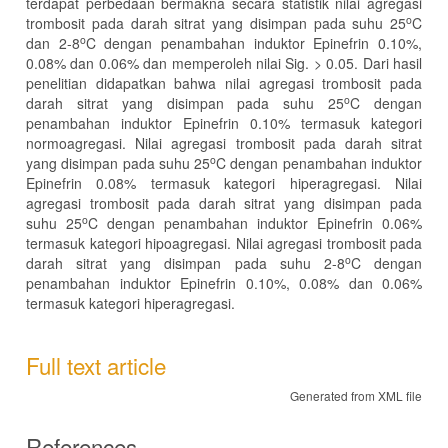
terdapat perbedaan bermakna secara statistik nilai agregasi
o
trombosit pada darah sitrat yang disimpan pada suhu 25
C
o
dan 2-8
C dengan penambahan induktor Epinefrin 0.10%,
0.08% dan 0.06% dan memperoleh nilai Sig. > 0.05. Dari hasil
penelitian didapatkan bahwa nilai agregasi trombosit pada
o
darah sitrat yang disimpan pada suhu 25
C dengan
penambahan induktor Epinefrin 0.10% termasuk kategori
normoagregasi. Nilai agregasi trombosit pada darah sitrat
o
yang disimpan pada suhu 25
C dengan penambahan induktor
Epinefrin 0.08% termasuk kategori hiperagregasi. Nilai
agregasi trombosit pada darah sitrat yang disimpan pada
o
suhu 25
C dengan penambahan induktor Epinefrin 0.06%
termasuk kategori hipoagregasi. Nilai agregasi trombosit pada
o
darah sitrat yang disimpan pada suhu 2-8
C dengan
penambahan induktor Epinefrin 0.10%, 0.08% dan 0.06%
termasuk kategori hiperagregasi.
Full text article
Generated from XML file
References