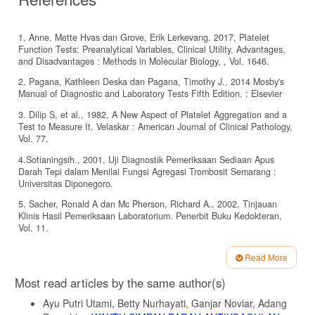
1. Anne, Mette Hvas dan Grove, Erik Lerkevang, 2017, Platelet
Function Tests: Preanalytical Variables, Clinical Utility, Advantages,
and Disadvantages : Methods in Molecular Biology, , Vol. 1646.
2. Pagana, Kathleen Deska dan Pagana, Timothy J., 2014 Mosby's
Manual of Diagnostic and Laboratory Tests Fifth Edition. : Elsevier
3. Dilip S, et al., 1982, A New Aspect of Platelet Aggregation and a
Test to Measure It. Velaskar : American Journal of Clinical Pathology,
Vol. 77.
4.Sotianingsih., 2001, Uji Diagnostik Pemeriksaan Sediaan Apus
Darah Tepi dalam Menilai Fungsi Agregasi Trombosit Semarang :
Universitas Diponegoro.
5. Sacher, Ronald A dan Mc Pherson, Richard A., 2002, Tinjauan
Klinis Hasil Pemeriksaan Laboratorium. Penerbit Buku Kedokteran,
Vol. 11.
6. Qi, Ruomei, Yatomi, Yutaka dan Ozaki, Yukio., 2001, Effects of
Read More
Incubation Time, Temperature, and Anticoagulants on Platelet
Article
Aggregation in Whole Blood. Yamanashi Japan : Thrombosis
Most read articles by the same author(s)
Research, 2001, Vol. 101, 139 - 144.
Details
Ayu Putri Utami, Betty Nurhayati, Ganjar Noviar, Adang
7. Mondoro, Traci Heath dan Vostal, Jaroslav G. 2002, Cold