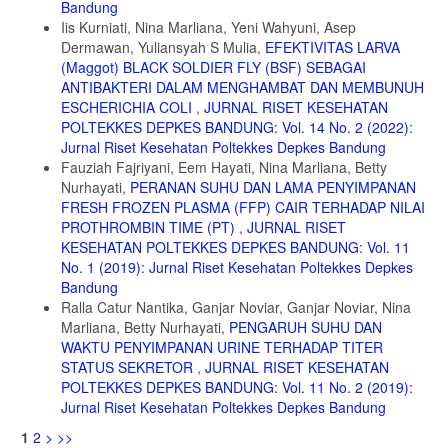
Bandung
Iis Kurniati, Nina Marliana, Yeni Wahyuni, Asep
Dermawan, Yuliansyah S Mulia,
EFEKTIVITAS LARVA
(Maggot) BLACK SOLDIER FLY (BSF) SEBAGAI
ANTIBAKTERI DALAM MENGHAMBAT DAN MEMBUNUH
ESCHERICHIA COLI
,
JURNAL RISET KESEHATAN
POLTEKKES DEPKES BANDUNG: Vol. 14 No. 2 (2022):
Jurnal Riset Kesehatan Poltekkes Depkes Bandung
Fauziah Fajriyani, Eem Hayati, Nina Marliana, Betty
Nurhayati,
PERANAN SUHU DAN LAMA PENYIMPANAN
FRESH FROZEN PLASMA (FFP) CAIR TERHADAP NILAI
PROTHROMBIN TIME (PT)
,
JURNAL RISET
KESEHATAN POLTEKKES DEPKES BANDUNG: Vol. 11
No. 1 (2019): Jurnal Riset Kesehatan Poltekkes Depkes
Bandung
Ralla Catur Nantika, Ganjar Noviar, Ganjar Noviar, Nina
Marliana, Betty Nurhayati,
PENGARUH SUHU DAN
WAKTU PENYIMPANAN URINE TERHADAP TITER
STATUS SEKRETOR
,
JURNAL RISET KESEHATAN
POLTEKKES DEPKES BANDUNG: Vol. 11 No. 2 (2019):
Jurnal Riset Kesehatan Poltekkes Depkes Bandung
1
2
>
>>