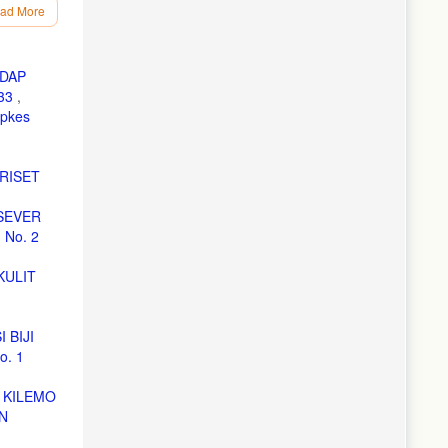
ad More
na,
ADAP
633
,
epkes
ar, 2017.
 2008.
RISET
ait,
SEVER
No. 2
KULIT
 BIJI
o. 1
 KILEMO
N