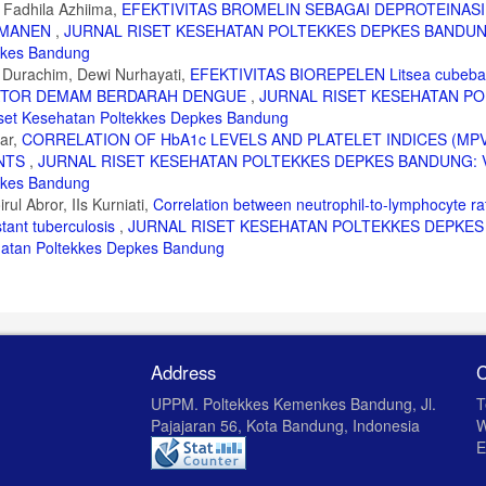
 Fadhila Azhiima,
EFEKTIVITAS BROMELIN SEBAGAI DEPROTEINASI
ERMANEN
,
JURNAL RISET KESEHATAN POLTEKKES DEPKES BANDUNG:
epkes Bandung
 Durachim, Dewi Nurhayati,
EFEKTIVITAS BIOREPELEN Litsea cubeba
VEKTOR DEMAM BERDARAH DENGUE
,
JURNAL RISET KESEHATAN P
set Kesehatan Poltekkes Depkes Bandung
iar,
CORRELATION OF HbA1c LEVELS AND PLATELET INDICES (MPV,
ENTS
,
JURNAL RISET KESEHATAN POLTEKKES DEPKES BANDUNG: Vo
epkes Bandung
ul Abror, IIs Kurniati,
Correlation between neutrophil-to-lymphocyte ra
stant tuberculosis
,
JURNAL RISET KESEHATAN POLTEKKES DEPKES
ehatan Poltekkes Depkes Bandung
Address
C
UPPM. Poltekkes Kemenkes Bandung, Jl.
T
Pajajaran 56, Kota Bandung, Indonesia
W
E