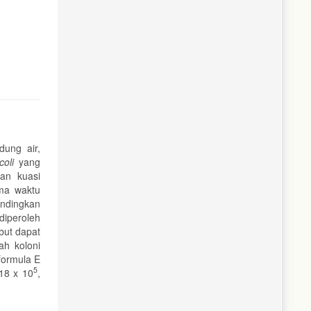
dung air,
coli
yang
ian kuasi
ma waktu
andingkan
diperoleh
ebut dapat
ah koloni
 formula E
5
 18 x 10
,