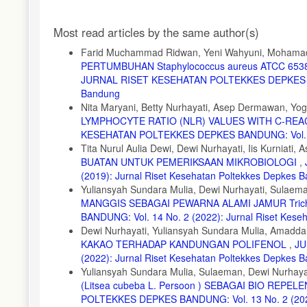
9. Hasyimi, Drs. H. M. Mikrobiologi dan Parasitologi Untuk Mah
Article
10. Pertumbuhan Staphylococcus aureus Pada Media Yang dieksp
Most read articles by the same author(s)
Bialangi, Nurhayati and Posangi, Nona Wingti. Gorontalo : repos
Details
Farid Muchammad Ridwan, Yeni Wahyuni, Mohamad
11. Dra. Yanti Hamdiyati, M.Si. Pertumbuhan dan Pengendalian Mi
PERTUMBUHAN Staphylococcus aureus ATCC 6538, 
http://file.upi.edu/Direktori/FPMIPA/JUR._PEND._BIOLOGI/1
JURNAL RISET KESEHATAN POLTEKKES DEPKES BAND
12. Isolasi dan Skreening Bakteri Endofit Penghasil Enzim Fit
Bandung
Nita Maryani, Betty Nurhayati, Asep Dermawan, Yog
13. Joseph , James A, Nadeau, Daniel A and Underwood, Anne.
ISBN.
LYMPHOCYTE RATIO (NLR) VALUES WITH C-REA
KESEHATAN POLTEKKES DEPKES BANDUNG: Vol. 17 N
14. Uji Daya Antibakteri Ekstrak Etanol Umbi Wortel (Daucus caro
Tita Nurul Aulia Dewi, Dewi Nurhayati, Iis Kurniati
Arsenius Y, Pelealu, Nancy C and Yamlean , Paulina V Y. Manado
BUATAN UNTUK PEMERIKSAAN MIKROBIOLOGI
,
15. Pelczar, M. J. and Chan, E. C. S. Dasar-dasar Mikrobiologi I.
(2019): Jurnal Riset Kesehatan Poltekkes Depkes 
Yuliansyah Sundara Mulia, Dewi Nurhayati, Sulae
16 Danserau, Pierre. Biogeography : An Ecological Perspective
MANGGIS SEBAGAI PEWARNA ALAMI JAMUR Trich
17. Soemarwoto, Oto. Ekologi Lingkungan Hidup dan Pembangun
BANDUNG: Vol. 14 No. 2 (2022): Jurnal Riset Kes
Dewi Nurhayati, Yuliansyah Sundara Mulia, Amadda
KAKAO TERHADAP KANDUNGAN POLIFENOL
,
JU
(2022): Jurnal Riset Kesehatan Poltekkes Depkes 
Yuliansyah Sundara Mulia, Sulaeman, Dewi Nurhaya
(Litsea cubeba L. Persoon ) SEBAGAI BIO REPEL
POLTEKKES DEPKES BANDUNG: Vol. 13 No. 2 (2021)