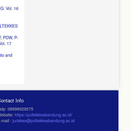
 Vol. 16
OLTEKKES
 PDW, P-
l. 17
tio and
ontact Info
elp: 08998929575
ebsite:
https://poltekkesbandung.ac.id/
-mail :
juriskes@poltekkesbandung.ac.id