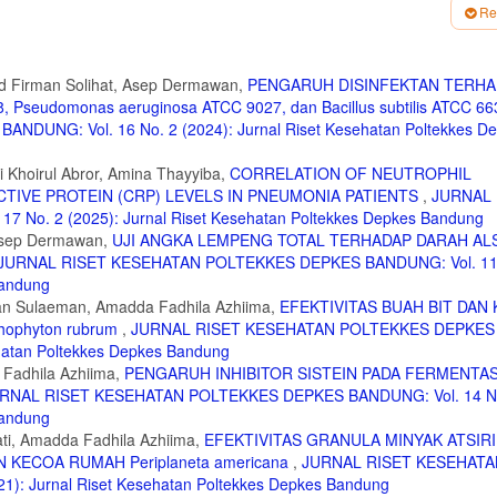
asiswa Keperawatan. Jakarta : CV Trans Info Media, 2010.
Re
os dengan Infus Daun Sambiloto (Andrographis paniculata) . Retnowati, Yulia
itory.ung.ac.id, 2011.
 Firman Solihat, Asep Dermawan,
PENGARUH DISINFEKTAN TERH
kroorganisme II. [Online] [Cited: juni 20, 2019.]
Pseudomonas aeruginosa ATCC 9027, dan Bacillus subtilis ATCC 6
96611031991012YANTI_HAMDIYATI/Pertumbuhan_pada_mikroorganisme_II.pdf.
UNG: Vol. 16 No. 2 (2024): Jurnal Riset Kesehatan Poltekkes D
ase Dari Tanaman Jagung. Nurhikmah. Makassar : Repositori UIN Alauddin Makass
i Khoirul Abror, Amina Thayyiba,
CORRELATION OF NEUTROPHIL
 Diet Sehat Dengan Kode Warna Makanan. Jakarta : Hikmah PT Mizan Publika,
CTIVE PROTEIN (CRP) LEVELS IN PNEUMONIA PATIENTS
,
JURNAL 
o. 2 (2025): Jurnal Riset Kesehatan Poltekkes Depkes Bandung
ta L) Terhadap Staphylococcus aureus dan Escherichia coli Secara In Vitro. Sir
, Asep Dermawan,
UJI ANGKA LEMPENG TOTAL TERHADAP DARAH AL
 : Jurnal Ilmiah Farmasi , 2016, Vol. 5. ISSN.
JURNAL RISET KESEHATAN POLTEKKES DEPKES BANDUNG: Vol. 11 
 Jakarta : UI Press, 2005
Bandung
man Sulaeman, Amadda Fadhila Azhiima,
EFEKTIVITAS BUAH BIT DAN 
. New York : The Ronal Press Company, 1973.
ophyton rubrum
,
JURNAL RISET KESEHATAN POLTEKKES DEPKES
an. Jakarta : Djambatan, 1997.
ehatan Poltekkes Depkes Bandung
 Fadhila Azhiima,
PENGARUH INHIBITOR SISTEIN PADA FERMENTASI
RNAL RISET KESEHATAN POLTEKKES DEPKES BANDUNG: Vol. 14 N
Bandung
ti, Amadda Fadhila Azhiima,
EFEKTIVITAS GRANULA MINYAK ATSIRI
EN KECOA RUMAH Periplaneta americana
,
JURNAL RISET KESEHATA
: Jurnal Riset Kesehatan Poltekkes Depkes Bandung