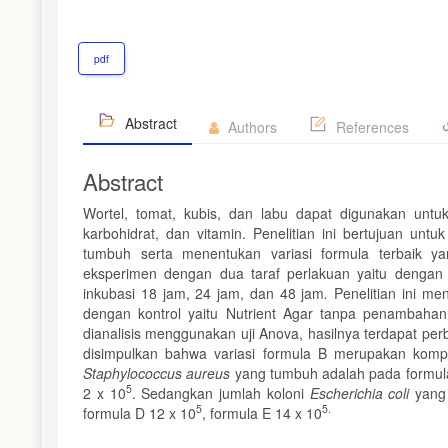
pdf
Abstract
Authors
References
Abstract
Wortel, tomat, kubis, dan labu dapat digunakan untu
karbohidrat, dan vitamin. Penelitian ini bertujuan unt
tumbuh serta menentukan variasi formula terbaik ya
eksperimen dengan dua taraf perlakuan yaitu dengan
inkubasi 18 jam, 24 jam, dan 48 jam
.
Penelitian ini m
dengan kontrol yaitu Nutrient Agar tanpa penambahan 
dianalisis menggunakan uji Anova, hasilnya terdapat perb
disimpulkan bahwa variasi formula B merupakan kompo
Staphylococcus
aureus
yang tumbuh adalah pada formula
5
2 x 10
. Sedangkan jumlah koloni
Escherichia coli
yang
5
5.
formula D 12 x 10
, formula E 14 x 10