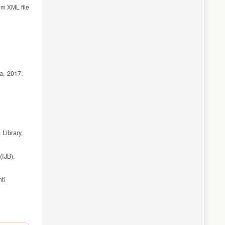
om XML file
a, 2017.
 Library,
(IJB),
ti