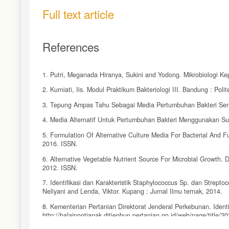
Full text article
References
1. Putri, Meganada Hiranya, Sukini and Yodong. Mikrobiologi 
2. Kurniati, Iis. Modul Praktikum Bakteriologi III. Bandung : 
3. Tepung Ampas Tahu Sebagai Media Pertumbuhan Bakteri Serrat
4. Media Alternatif Untuk Pertumbuhan Bakteri Menggunakan Sum
5. Formulation Of Alternative Culture Media For Bacterial And Fu
2016. ISSN.
6. Alternative Vegetable Nutrient Source For Microbial Growth. De
2012. ISSN.
7. Identifikasi dan Karakteristik Staphylococcus Sp. dan Strept
Neliyani and Lenda, Viktor. Kupang : Jurnal Ilmu ternak, 2014.
8. Kementerian Pertanian Direktorat Jenderal Perkebunan. Identifi
http://balaipontianak.ditjenbun.pertanian.go.id/web/page/title/203/