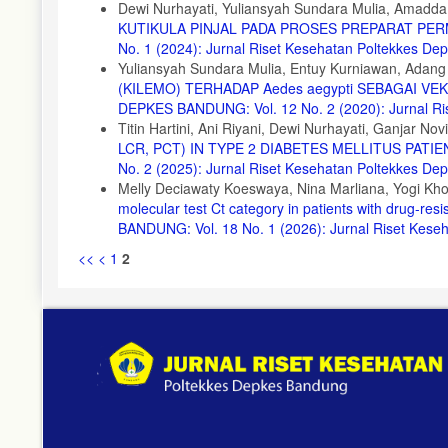
Dewi Nurhayati, Yuliansyah Sundara Mulia, Amadda
KUTIKULA PINJAL PADA PROSES PREPARAT P
No. 1 (2024): Jurnal Riset Kesehatan Poltekkes D
Yuliansyah Sundara Mulia, Entuy Kurniawan, Adang
(KILEMO) TERHADAP Aedes aegypti SEBAGAI 
DEPKES BANDUNG: Vol. 12 No. 2 (2020): Jurnal Ri
Titin Hartini, Ani Riyani, Dewi Nurhayati, Ganjar Nov
LCR, PCT) IN TYPE 2 DIABETES MELLITUS PATI
No. 2 (2025): Jurnal Riset Kesehatan Poltekkes D
Melly Deciawaty Koeswaya, Nina Marliana, Yogi Khoir
molecular test Ct category in patients with drug-resi
BANDUNG: Vol. 18 No. 1 (2026): Jurnal Riset Kes
<<
<
1
2