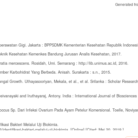
Generated fr
Keperawatan Gigi. Jakarta : BPPSDMK Kementerian Kesehatan Republik Indonesi
Politeknik Kesehatan Kemenkes Bandung Jurusan Analis Kesehatan, 2017.
ia mercescens. Rosidah, Umi. Semarang : http://lib.unimus.ac.id, 2016.
ber Karbohidrat Yang Berbeda. Anisah. Surakarta : s.n., 2015.
ngal Growth. Uthayasooriyan, Mekala, et al., et al. Srilanka : Scholar Research
ivanayaki and Iruthayaraj, Antony. India : International Journal of Biosciences 
ococcus Sp. Dari Infeksi Ovarium Pada Ayam Petelur Komersional. Toelle, Noviyan
kasi Bakteri Melalui Uji Biokimia.
identifikasi-bakteri-melalui-uji-biokimia. [Online] [Cited: Mei 20, 2019.]