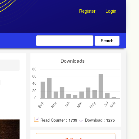
Register
Login
Search
Downloads
N
Read Counter :
1739
Download :
1275
Share Now