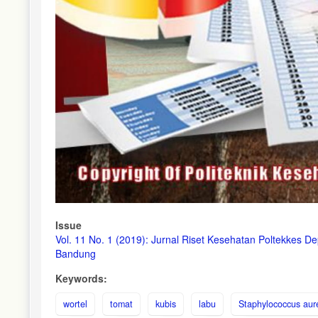
Issue
Vol. 11 No. 1 (2019): Jurnal Riset Kesehatan Poltekkes D
Bandung
Keywords:
wortel
tomat
kubis
labu
Staphylococcus aure