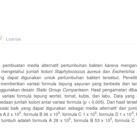
License
k pembuatan media alternatif pertumbuhan bakteri karena mengan
uk mengetahui jumlah koloni
Staphylococcus
aureus
dan
Escherichia 
ng dapat digunakan untuk pertumbuhan bakteri tersebut. Penelit
 memberikan variasi formula tepung sayuran yang berbeda dan la
enggunakan desain
Static Group Comparisson
. Hasil pengamatan dib
variasi formula tepung wortel, tomat, kubis, dan labu. Data yang 
edaan jumlah koloni antar variasi formula (p < 0,005). Dari hasil ters
sisi baik yang dapat digunakan sebagai media alternatif dan juml
5
5
5
5
 A 2 x 10
, formula B 36 x 10
, formula C 1 x 10
, formula D 1 x 10
,
5
5
 tumbuh adalah formula A 28 x 10
, formula B 53 x 10
, formula C