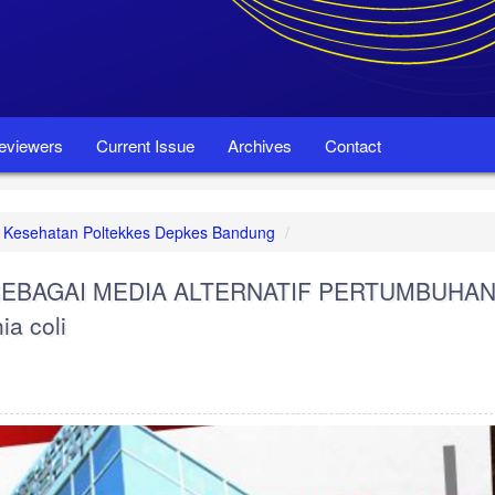
eviewers
Current Issue
Archives
Contact
set Kesehatan Poltekkes Depkes Bandung
EBAGAI MEDIA ALTERNATIF PERTUMBUHA
a coli