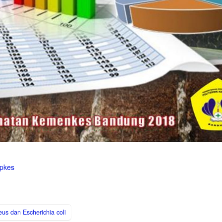
epkes
us dan Escherichia coli