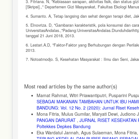
3. Fitriana. N, "Kebiasaan sarapan, aktivitas fisik, dan status
[Skripsi].," Departemen Gizi Masyarakat, Fakultas Ekologi Manusi
4. Sumanto. A, Tetap langsing dan sehat dengan terapi diet, Ja
5. Elnovriza. D, "Gambaran karakteristik, pola konsumsi dan 
UniversitasAndalas.,"Padang:UniversitasAndalas.Diunduhdari
tanggal 21 Juni 2018, 2013.
6. Lestari.A.D, "Faktor-Faktor yang Berhubungan dengan Peril
2013.
7. Notoatmodjo. S, Kesehatan Masyarakat : Ilmu dan Seni, Jakar
8. M. Ali and M. Asrori, Psikologi Remaja, Perkembangan Pesert
9. AL-Mighwar, Psikologi Remaja : Petunjuk bagi Guru dan Oran
Article
Most read articles by the same author(s)
10. Yamin. M, Strategi & Metode dalam Model Pembelajaran, Jak
Details
Mamat Rahmat, Witri Priawantiputri, Pusparini Puspa
SEBAGAI MAKANAN TAMBAHAN UNTUK IBU HAM
BANDUNG: Vol. 12 No. 2 (2020): Jurnal Riset Kes
Mona Fitria, Mulus Gumilar, Maryati Dewi, Judiono 
PANGAN DARURAT
,
JURNAL RISET KESEHATAN PO
Poltekkes Depkes Bandung
Eka Wardatul Jannah, Agus Sulaeman, Mona Fitria, 
TEPUNG KEDELAI, DAN PUREE PISANG SEBAGAI