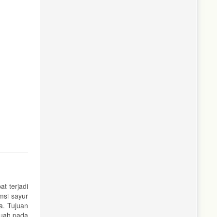
t terjadi
msi sayur
a. Tujuan
buah pada