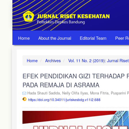
Quick
jump
to
page
content
Main
Navigation
Home
About the Journal
Editorial Team
Peer R
Main
Content
Sidebar
Home
Archives
Vol. 11 No. 2 (2019): Jurnal Ri
EFEK PENDIDIKAN GIZI TERHADAP
PADA REMAJA DI ASRAMA
Hada Shauti Sadida,
Nelly Olifa Ilyas,
Mona Fitria,
Pusparini 
https://doi.org/10.34011/juriskesbdg.v11i2.688
Article
Sidebar