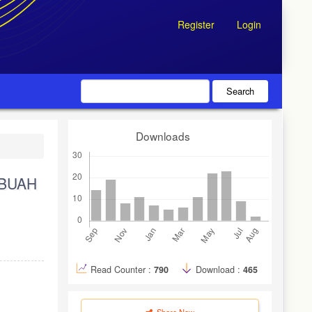
Register
Login
Search
Downloads
 BUAH
Read Counter :
790
Download :
465
Share Now