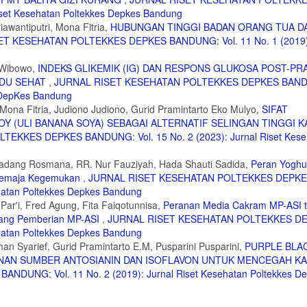
set Kesehatan Poltekkes Depkes Bandung
iawantiputri, Mona Fitria,
HUBUNGAN TINGGI BADAN ORANG TUA D
T KESEHATAN POLTEKKES DEPKES BANDUNG: Vol. 11 No. 1 (2019):
a Wibowo,
INDEKS GLIKEMIK (IG) DAN RESPONS GLUKOSA POST-PR
IDU SEHAT
,
JURNAL RISET KESEHATAN POLTEKKES DEPKES BANDU
s DepKes Bandung
ona Fitria, Judiono Judiono, Gurid Pramintarto Eko Mulyo,
SIFAT
OY (ULI BANANA SOYA) SEBAGAI ALTERNATIF SELINGAN TINGGI K
EKKES DEPKES BANDUNG: Vol. 15 No. 2 (2023): Jurnal Riset Kese
Dadang Rosmana, RR. Nur Fauziyah, Hada Shauti Sadida,
Peran Yoghu
 Remaja Kegemukan
,
JURNAL RISET KESEHATAN POLTEKKES DEPK
ehatan Poltekkes Depkes Bandung
 Par'i, Fred Agung, Fita Faiqotunnisa,
Peranan Media Cakram MP-ASI 
ntang Pemberian MP-ASI
,
JURNAL RISET KESEHATAN POLTEKKES D
ehatan Poltekkes Depkes Bandung
an Syarief, Gurid Pramintarto E.M, Pusparini Pusparini,
PURPLE BLA
ANAN SUMBER ANTOSIANIN DAN ISOFLAVON UNTUK MENCEGAH K
UNG: Vol. 11 No. 2 (2019): Jurnal Riset Kesehatan Poltekkes D