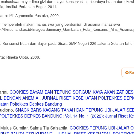
 gizi mahasiswa mayor ilmu gizi dan mayor konservasi sumberdaya hutan dan ekow
a, Institut Pertanian Bogor. 2011.
karta: PT Agromedia Pustaka, 2009.
cara memperoleh makan mahasiswa yang berdomisili di asrama mahasiswa
http://fkm.unand.ac.id/images/Summary_Gambaran_Pola_Konsumsi_Mhs_Asrama.
aku Konsumsi Buah dan Sayur pada Siswa SMP Negeri 226 Jakarta Selatan tahun
ta: Rineka Cipta, 2006.
a Didik, Jakarta: Bumi Aksara, 2006.
Re
gtua, Bandung: Pustaka Setia, 2006.
arta: Referensi, 2013.
rini,
COOKIES BAYAM DAN TEPUNG SORGUM KAYA AKAN ZAT BES
IL DENGAN ANEMIA
,
JURNAL RISET KESEHATAN POLTEKKES DEP
ehatan Poltekkes Depkes Bandung
Judiono,
SNACK BARS KACANG TANAH DAN TEPUNG UBI JALAR SE
LTEKKES DEPKES BANDUNG: Vol. 14 No. 1 (2022): Jurnal Riset Ke
Mulus Gumilar, Salma Tia Salsabila,
COOKIES TEPUNG UBI JALAR 
 PMT BALITA GIZI KURANG
,
JURNAL RISET KESEHATAN POLTEKK