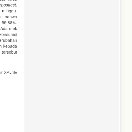
eposttest
.
3 minggu.
kan bahwa
k 55.88%.
 Ada efek
 konsumsi
perubahan
an kepada
tersebut
om XML file