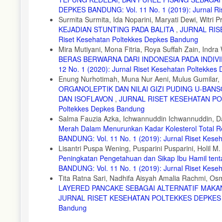
DEPKES BANDUNG: Vol. 11 No. 1 (2019): Jurnal Ri
Surmita Surmita, Ida Noparini, Maryati Dewi, Witri Pr
KEJADIAN STUNTING PADA BALITA
,
JURNAL RISE
Riset Kesehatan Poltekkes Depkes Bandung
Mira Mutiyani, Mona Fitria, Roya Suffah Zain, Indr
BERAS BERWARNA DARI INDONESIA PADA INDIV
12 No. 1 (2020): Jurnal Riset Kesehatan Poltekke
Enung Nurhotimah, Muna Nur Aeni, Mulus Gumilar, M
ORGANOLEPTIK DAN NILAI GIZI PUDING U-BANS
DAN ISOFLAVON
,
JURNAL RISET KESEHATAN POLT
Poltekkes Depkes Bandung
Salma Fauzia Azka, Ichwannuddin Ichwannuddin, 
Merah Dalam Menurunkan Kadar Kolesterol Total
BANDUNG: Vol. 11 No. 1 (2019): Jurnal Riset Kes
Lisantri Puspa Wening, Pusparini Pusparini, Holil M.
Peningkatan Pengetahuan dan Sikap Ibu Hamil te
BANDUNG: Vol. 11 No. 1 (2019): Jurnal Riset Kes
Tita Ratna Sari, Nadhifa Aisyah Amalia Rachmi, Osm
LAYERED PANCAKE SEBAGAI ALTERNATIF MAK
JURNAL RISET KESEHATAN POLTEKKES DEPKES BAND
Bandung