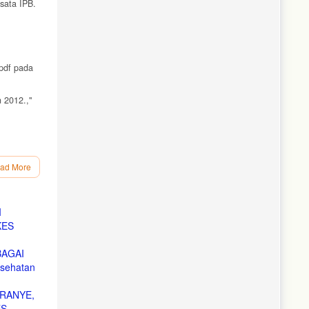
isata IPB.
pdf pada
 2012.,"
ad More
I
KES
BAGAI
sehatan
ORANYE,
ES