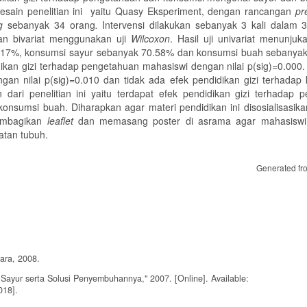
 Desain penelitian ini yaitu Quasy Eksperiment, dengan rancangan
pr
ng
sebanyak 34 orang
.
Intervensi dilakukan sebanyak 3 kali dalam 
 dan bivariat menggunakan uji
Wilcoxon
. Hasil uji univariat menunju
.17%, konsumsi sayur sebanyak 70.58% dan konsumsi buah sebanya
dikan gizi terhadap pengetahuan mahasiswi dengan nilai p(sig)=0.000.
gan nilai p(sig)=0.010 dan tidak ada efek pendidikan gizi terhadap
dari penelitian ini yaitu terdapat efek pendidikan gizi terhadap 
nsumsi buah. Diharapkan agar materi pendidikan ini disosialisasik
membagikan
leaflet
dan memasang poster di asrama agar mahasiswi 
atan tubuh.
Generated fr
ara, 2008.
Sayur serta Solusi Penyembuhannya," 2007. [Online]. Available:
018].