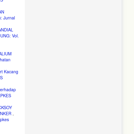
AN
 Jurnal
ANDIAL
NG: Vol.
ALIUM
hatan
rt Kacang
ES
terhadap
EPKES
CKSOY
ANKER
,
epkes