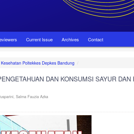
eviewers
Current Issue
Archives
Contact
set Kesehatan Poltekkes Depkes Bandung
 PENGETAHUAN DAN KONSUMSI SAYUR DAN
Pusparini,
Salma Fauzia Azka