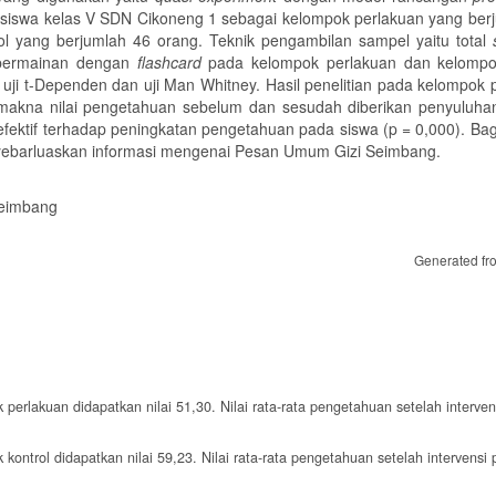
a siswa kelas V SDN Cikoneng 1 sebagai kelompok perlakuan yang ber
l yang berjumlah 46 orang. Teknik pengambilan sampel yaitu total
n permainan dengan
flashcard
pada kelompok perlakuan dan kelompok
u uji t-Dependen dan uji Man Whitney. Hasil penelitian pada kelompok 
makna nilai pengetahuan sebelum dan sesudah diberikan penyuluh
 efektif terhadap peningkatan pengetahuan pada siswa (p = 0,000). Bag
barluaskan informasi mengenai Pesan Umum Gizi Seimbang.
Seimbang
Generated fr
 perlakuan didapatkan nilai 51,30. Nilai rata-rata pengetahuan setelah interve
kontrol didapatkan nilai 59,23. Nilai rata-rata pengetahuan setelah intervensi