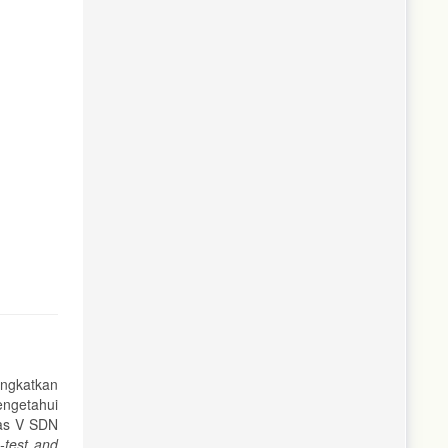
ngkatkan
engetahui
as V SDN
-test and