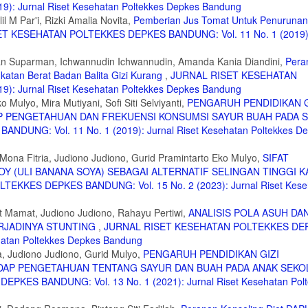
: Jurnal Riset Kesehatan Poltekkes Depkes Bandung
. Media Pendidikan, Pengertian, Pengembangan dan Pemanfaatannya. Jakarta : 
l M Par'i, Rizki Amalia Novita,
Pemberian Jus Tomat Untuk Penuruna
T KESEHATAN POLTEKKES DEPKES BANDUNG: Vol. 11 No. 1 (2019):
 Make a match Berbantuan Media Kartu Gambar terhadap Hasil Belajar IPS SD. Ju
an Suparman, Ichwannudin Ichwannudin, Amanda Kania Diandini,
Pera
atan Berat Badan Balita Gizi Kurang
,
JURNAL RISET KESEHATAN
 Estafet Terhadap Pengetahuan Gizi Seimbang Murid Kelas V di SDN 19 Kecama
itas Andalas. 2016.
: Jurnal Riset Kesehatan Poltekkes Depkes Bandung
 Mulyo, Mira Mutiyani, Sofi Siti Selviyanti,
PENGARUH PENDIDIKAN G
 Pembelajaran Bahasa Inggris Berbantuan Flashcard untuk Meningkatkan Hasil B
PENGETAHUAN DAN FREKUENSI KONSUMSI SAYUR BUAH PADA 
UNG: Vol. 11 No. 1 (2019): Jurnal Riset Kesehatan Poltekkes D
ran Bahasa Inggris dengan Penggunaan Media Flashcard pada Siswa Kelas V S
s Sebelas Maret. 2013.
ona Fitria, Judiono Judiono, Gurid Pramintarto Eko Mulyo,
SIFAT
OY (ULI BANANA SOYA) SEBAGAI ALTERNATIF SELINGAN TINGGI K
 Gizi (Buku Cerita Bergambar) dan Pengaruhnhnya Terhadap Pengetahuan Gizi
EKKES DEPKES BANDUNG: Vol. 15 No. 2 (2023): Jurnal Riset Kese
luhan Dengan Metode Ceramah dan Diskusi Terhadap Peningkatan Pengetahuan
at Mamat, Judiono Judiono, Rahayu Pertiwi,
ANALISIS POLA ASUH DA
ar Negeri 0605014 Kelurahan Namogaah Kecamatan Medan Tuntungan. Jurnal F
ERJADINYA STUNTING
,
JURNAL RISET KESEHATAN POLTEKKES DE
3.
ehatan Poltekkes Depkes Bandung
a Flashcard Terhadap Pengetahuan Anak Tentang Pedoman Umum Gizi Seimbang
a, Judiono Judiono, Gurid Mulyo,
PENGARUH PENDIDIKAN GIZI
ammadiyah Surakarta. 2017.
AP PENGETAHUAN TENTANG SAYUR DAN BUAH PADA ANAK SEKO
and Bartelett Publisers, Sudbury United States. 2010.
ES BANDUNG: Vol. 13 No. 1 (2021): Jurnal Riset Kesehatan Polt
. Jakarta : Rineka Cipta. 2007.