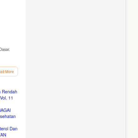
Dasar.
ad More
di
n Rendah
ol. 11
n Gizi
BAGAI
sehatan
terol Dan
a Leaflet
TAN