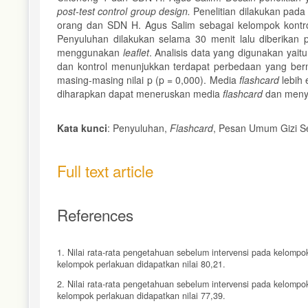
post-test control group design.
Penelitian dilakukan pad
orang dan SDN H. Agus Salim sebagai kelompok kontro
Penyuluhan dilakukan selama 30 menit lalu diberika
menggunakan
leaflet
. Analisis data yang digunakan yait
dan kontrol menunjukkan terdapat perbedaan yang ber
masing-masing nilai p (p = 0,000). Media
flashcard
lebih
diharapkan dapat meneruskan media
flashcard
dan menye
Kata kunci
: Penyuluhan,
Flashcard
, Pesan Umum Gizi 
Full text article
References
1. Nilai rata-rata pengetahuan sebelum intervensi pada kelompok
kelompok perlakuan didapatkan nilai 80,21.
2. Nilai rata-rata pengetahuan sebelum intervensi pada kelompok 
kelompok perlakuan didapatkan nilai 77,39.