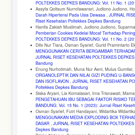
POLTEKKES DEPKES BANDUNG: Vol. 11 No. 1 (2019)
10. Sadiman, A.S., Rahardjo, R., Haryono, A., dan Rahardjito
Assyfa Qoltsum Nurrofawansri, Judiono Judiono, Holi
Grafindo Persada. 2006.
Darah Hipertensi Pada Usia Dewasa
,
JURNAL RISE
11. Anggarawati, A., Kristiantari, R., dan Asri, AS., Pengaruh
Riset Kesehatan Poltekkes Depkes Bandung
Universitas Pendidikan Ganesha. 2014.
Hanifa Zakiah Muslimah, Judiono Judiono, Suparm
Pemberian Cookies Kedelai Mocaf Terhadap Peningk
12. Susanti, Yuli Asmi. Pengaruh Pendidikan Gizi Metode Lari
Nan Duo Kabupaten Pasaman Barat Tahun 2016. Skripsi. Univers
POLTEKKES DEPKES BANDUNG: Vol. 11 No. 2 (2019)
Dife Nur Tiara, Osman Syarief, Gurid Pramintarto Eko
13. Muzzaki, M.S., Antonius, T.W., dan Raharjo, T. Keefektifan
MENGGUNAKAN CERITA BERGAMBAR TERHADAP 
Siswa, Jurnal. Universitas Negeri Semarang. 2012.
JURNAL RISET KESEHATAN POLTEKKES DEPKES BAND
14. Puspitasari YA., Triyono, dan Joharman. Upaya Pembelaja
Bandung
Sempor Kebumen Tahun Pelajaran 2013/2014, Jurnal. Universita
Enung Nurhotimah, Muna Nur Aeni, Mulus Gumilar, M
ORGANOLEPTIK DAN NILAI GIZI PUDING U-BANS
15. Purnamasari, Rizka. Tingkat Penerimaan Media Pendidikan
Pada Anak. Bogor : Institut Pertanian Bogor. 2017.
DAN ISOFLAVON
,
JURNAL RISET KESEHATAN POLT
Poltekkes Depkes Bandung
16. Lubis, Zul S. A., Namora L., dan Eddy S. Pengaruh Penyu
Siska Aryani, Lia Komalasari, Irna Trisnawati, Mam
Anak Tentang Perilaku Hidup Bersih dan Sehat di Sekolah Das
PENGETAHUAN IBU SEBAGAI FAKTOR RISIKO T
Kesehatan Masyarakat. Universitas Sumatera Utara. Medan. 201
BANDUNG: Vol. 15 No. 1 (2023): Jurnal Riset Kes
17. Maslakah, Nisaul dan Zulia S. Pengaruh Pendidikan Medi
Osman Syarief, Futri Handayani, Widartika Widartik
Muhammadiyah 21 Baluwarti Surakarta. Jurnal. Universitas Muh
MENGGUNAKAN MEDIA EXPLODING BOX TERHAD
18. Contento Isobel. Nutrition Education second edition, Jones 
DASAR
,
JURNAL RISET KESEHATAN POLTEKKES DEPK
Depkes Bandung
19. Notoatmodjo, Soekidjo. Promosi Kesehatan dan Ilmu Perilaku