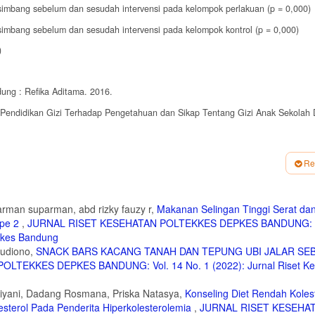
simbang sebelum dan sesudah intervensi pada kelompok perlakuan (p = 0,000)
simbang sebelum dan sesudah intervensi pada kelompok kontrol (p = 0,000)
)
dung : Refika Aditama. 2016.
uh Pendidikan Gizi Terhadap Pengetahuan dan Sikap Tentang Gizi Anak Sekolah 
ng Dalam Daur Kehidupan. Jakarta : PT Gramedia Pustaka Utama. 2011.
Re
 S., Ratna C., Fajar A., dan Agustiana D. Metode Perencanaan Intervensi Gizi 
iversitas Terbuka. 2012.
parman suparman, abd rizky fauzy r,
Makanan Selingan Tinggi Serat da
arta : Rineka Cipta. 2012.
ipe 2
,
JURNAL RISET KESEHATAN POLTEKKES DEPKES BANDUNG: V
epkes Bandung
 Melalui Diskusi dan Permainan Edukatif Kubus Bergambar terhadap Pengetahua
Judiono,
SNACK BARS KACANG TANAH DAN TEPUNG UBI JALAR SE
an Bogor. 2013.
LTEKKES DEPKES BANDUNG: Vol. 14 No. 1 (2022): Jurnal Riset Ke
karta : Salemba Medika. 2008.
tiyani, Dadang Rosmana, Priska Natasya,
Konseling Diet Rendah Koles
izi Seimbang Sesudah diberi Penyuluhan dengan Metode Ceramah Melalui Medi
 Muhammadiyah Surakarta. 2012.
sterol Pada Penderita Hiperkolesterolemia
,
JURNAL RISET KESEHA