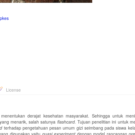
epkes
License
menentukan derajat kesehatan masyarakat. Sehingga untuk meni
 yang menarik, salah satunya
flashcard.
Tujuan penelitian ini untuk m
rd
terhadap pengetahuan pesan umum gizi seimbang pada siswa kel
yang digunakan yaitu
quasi
experiment
dengan model rancangan
pre