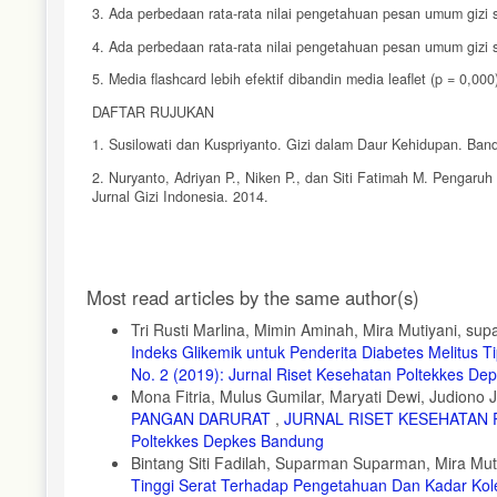
3. Ada perbedaan rata-rata nilai pengetahuan pesan umum gizi 
4. Ada perbedaan rata-rata nilai pengetahuan pesan umum gizi 
5. Media flashcard lebih efektif dibandin media leaflet (p = 0,000
DAFTAR RUJUKAN
1. Susilowati dan Kuspriyanto. Gizi dalam Daur Kehidupan. Ban
2. Nuryanto, Adriyan P., Niken P., dan Siti Fatimah M. Pengar
Jurnal Gizi Indonesia. 2014.
3. Almatsier, S., Soetardjo, S., dan Soekanti, M. Gizi Seimba
4. Wirawan, Nia Novita, Widya R., Nurul M., Intan Yusuf., Catur
Article
Masyarakat. Malang : UB Press. 2017.
Most read articles by the same author(s)
Details
5. Furkon, L. Ilmu Kesehatan Dan Gizi. Tanggerang Selatan : Un
Tri Rusti Marlina, Mimin Aminah, Mira Mutiyani, su
6. Notoatmodjo, Soekidjo. Metodologi Penelitian Kesehatan. Jak
Indeks Glikemik untuk Penderita Diabetes Melitus T
No. 2 (2019): Jurnal Riset Kesehatan Poltekkes D
7. Hidayat, Hadi dan Madanijah Siti. Pengaruh Pendidikan Gizi
Mona Fitria, Mulus Gumilar, Maryati Dewi, Judiono 
Seimbang Siswa Sekolah Dasar. Skripsi. Bogor : Institut Pertani
PANGAN DARURAT
,
JURNAL RISET KESEHATAN PO
8. Nursallam, Ferry Effendi. Pendidikan Dalam Keperawatan. Ja
Poltekkes Depkes Bandung
Bintang Siti Fadilah, Suparman Suparman, Mira Mu
9. Wulan, Mega Ayu Pintari. Perubahan Pengetahuan Tentang G
pada Anak SD Di Sd N 1 Klego. Jurnal. Surakarta : Universitas
Tinggi Serat Terhadap Pengetahuan Dan Kadar Kole