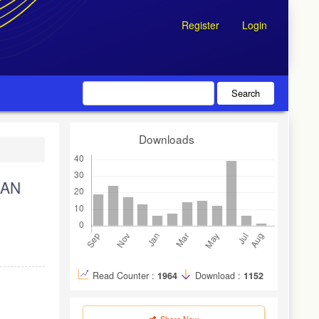
Register
Login
Search
Downloads
SAN
Read Counter :
1964
Download :
1152
Share Now