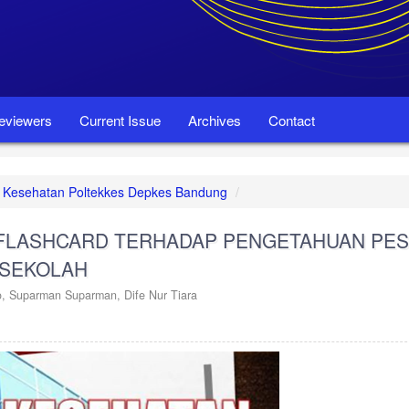
eviewers
Current Issue
Archives
Contact
set Kesehatan Poltekkes Depkes Bandung
 FLASHCARD TERHADAP PENGETAHUAN PE
 SEKOLAH
o,
Suparman Suparman,
Dife Nur Tiara