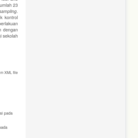
jumlah 23
sampling
.
 kontrol
perlakuan
an dengan
i sekolah
om XML file
nsi pada
 pada