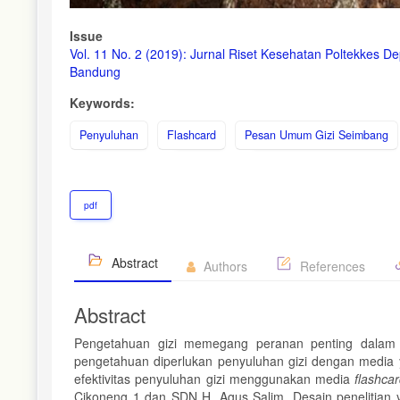
Issue
Vol. 11 No. 2 (2019): Jurnal Riset Kesehatan Poltekkes D
Bandung
Keywords:
Penyuluhan
Flashcard
Pesan Umum Gizi Seimbang
pdf
Abstract
Authors
References
Abstract
Pengetahuan gizi memegang peranan penting dalam 
pengetahuan diperlukan penyuluhan gizi dengan media
efektivitas penyuluhan gizi menggunakan media
flashca
Cikoneng 1 dan SDN H. Agus Salim. Desain penelitian 