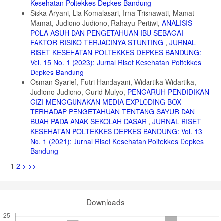
Kesehatan Poltekkes Depkes Bandung
Siska Aryani, Lia Komalasari, Irna Trisnawati, Mamat
Mamat, Judiono Judiono, Rahayu Pertiwi,
ANALISIS
POLA ASUH DAN PENGETAHUAN IBU SEBAGAI
FAKTOR RISIKO TERJADINYA STUNTING
,
JURNAL
RISET KESEHATAN POLTEKKES DEPKES BANDUNG:
Vol. 15 No. 1 (2023): Jurnal Riset Kesehatan Poltekkes
Depkes Bandung
Osman Syarief, Futri Handayani, Widartika Widartika,
Judiono Judiono, Gurid Mulyo,
PENGARUH PENDIDIKAN
GIZI MENGGUNAKAN MEDIA EXPLODING BOX
TERHADAP PENGETAHUAN TENTANG SAYUR DAN
BUAH PADA ANAK SEKOLAH DASAR
,
JURNAL RISET
KESEHATAN POLTEKKES DEPKES BANDUNG: Vol. 13
No. 1 (2021): Jurnal Riset Kesehatan Poltekkes Depkes
Bandung
1
2
>
>>
Downloads