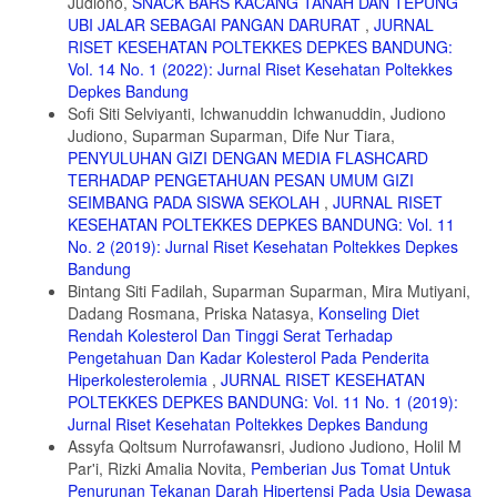
11. Tosheno D, Adinew YM, Thangavel T, Workie SB. Risk Factors of
Judiono,
SNACK BARS KACANG TANAH DAN TEPUNG
Underweight in Children Aged 6 – 59 Months in Ethiopia. 2017.
UBI JALAR SEBAGAI PANGAN DARURAT
,
JURNAL
doi:10.1155/2017/6368746
RISET KESEHATAN POLTEKKES DEPKES BANDUNG:
Vol. 14 No. 1 (2022): Jurnal Riset Kesehatan Poltekkes
12. Supariasa IDN, Bakri B, Fajar I. Supariasa, IDN; Bakri, Bachyar;
Depkes Bandung
Fajar, Ibnu. 2002. Penilaian Status Gizi. Jakarta : Buku Kedokteran
EGC. Jakarta: Penerbit Buku Kedokteran EGC; 2002.
Sofi Siti Selviyanti, Ichwanuddin Ichwanuddin, Judiono
Judiono, Suparman Suparman, Dife Nur Tiara,
13. M. Asfaw, M. Wondaferash, M. Taha and LD. Prevalence of under
PENYULUHAN GIZI DENGAN MEDIA FLASHCARD
nutrition and associated factors among children aged between six to
TERHADAP PENGETAHUAN PESAN UMUM GIZI
fifty nine months in Bule Hora district, South Ethiopia. BMC Public
Health. 2015.
SEIMBANG PADA SISWA SEKOLAH
,
JURNAL RISET
KESEHATAN POLTEKKES DEPKES BANDUNG: Vol. 11
14. . Alemayehu, F. Tinsae, K. Haileslassie, Seid O., Gebregziabher
No. 2 (2019): Jurnal Riset Kesehatan Poltekkes Depkes
G. and YH. Undernutrition status and associated factors in under-5
Bandung
children, in Tigray, Northern Ethiopia. Nutrition. 2015;31(7-8):964-
970.
Bintang Siti Fadilah, Suparman Suparman, Mira Mutiyani,
Dadang Rosmana, Priska Natasya,
Konseling Diet
15. K. Mengistu, K. Alemu and BD. Prevalence of malnutrition and
Rendah Kolesterol Dan Tinggi Serat Terhadap
associated factors among children aged 6–59 months at hidabu abote
Pengetahuan Dan Kadar Kolesterol Pada Penderita
district, north shewa, Oromia regional state. J Nutr Disord Ther.
01(001):2013.
Hiperkolesterolemia
,
JURNAL RISET KESEHATAN
POLTEKKES DEPKES BANDUNG: Vol. 11 No. 1 (2019):
16. Bush RL. Assessing Childhood Malnutrition in Haiti : Meeting the
Jurnal Riset Kesehatan Poltekkes Depkes Bandung
United Nations Millennium Development Goal # 4. Glob J Med Public
Assyfa Qoltsum Nurrofawansri, Judiono Judiono, Holil M
Heal. 2015;4(2):1-7.
Par'i, Rizki Amalia Novita,
Pemberian Jus Tomat Untuk
17. Shukla Y et al. Risk factors for Severe Malnutrition in Under Five
Penurunan Tekanan Darah Hipertensi Pada Usia Dewasa