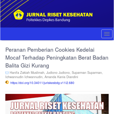
Quick
jump
to
page
content
Main
Navigation
Togg
Main
navi
Content
Peranan Pemberian Cookies Kedelai
Sidebar
Mocaf Terhadap Peningkatan Berat Badan
Balita Gizi Kurang
Hanifa Zakiah Muslimah,
Judiono Judiono,
Suparman Suparman,
Ichwannudin Ichwannudin,
Amanda Kania Diandini
https://doi.org/10.34011/juriskesbdg.v11i2.680
Article
Sidebar