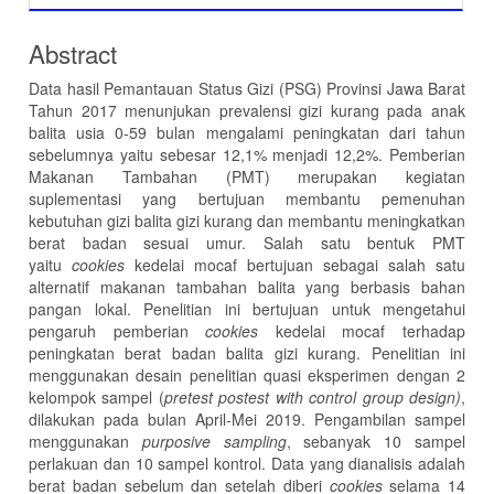
Abstract
Data hasil Pemantauan Status Gizi (PSG) Provinsi Jawa Barat
Tahun 2017 menunjukan prevalensi gizi kurang pada anak
balita usia 0-59 bulan mengalami peningkatan dari tahun
sebelumnya yaitu sebesar 12,1% menjadi 12,2%. Pemberian
Makanan Tambahan (PMT) merupakan kegiatan
suplementasi yang bertujuan membantu pemenuhan
kebutuhan gizi balita gizi kurang dan membantu meningkatkan
berat badan sesuai umur. Salah satu bentuk PMT
yaitu
cookies
kedelai mocaf bertujuan sebagai salah satu
alternatif makanan tambahan balita yang berbasis bahan
pangan lokal. Penelitian ini bertujuan untuk mengetahui
pengaruh pemberian
cookies
kedelai mocaf terhadap
peningkatan berat badan balita gizi kurang. Penelitian ini
menggunakan desain penelitian quasi eksperimen dengan 2
kelompok sampel (
pretest postest with control group design)
,
dilakukan pada bulan April-Mei 2019. Pengambilan sampel
menggunakan
purposive sampling
, sebanyak 10 sampel
perlakuan dan 10 sampel kontrol. Data yang dianalisis adalah
berat badan sebelum dan setelah diberi
cookies
selama 14