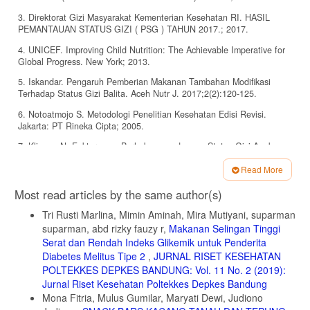
3. Direktorat Gizi Masyarakat Kementerian Kesehatan RI. HASIL
PEMANTAUAN STATUS GIZI ( PSG ) TAHUN 2017.; 2017.
4. UNICEF. Improving Child Nutrition: The Achievable Imperative for
Global Progress. New York; 2013.
5. Iskandar. Pengaruh Pemberian Makanan Tambahan Modifikasi
Terhadap Status Gizi Balita. Aceh Nutr J. 2017;2(2):120-125.
6. Notoatmojo S. Metodologi Penelitian Kesehatan Edisi Revisi.
Jakarta: PT Rineka Cipta; 2005.
7. Klingga N. Faktor yang Berhubungan dengan Status Gizi Anak
Balita di Desa Kolam Kecamatan Percut Sei Tuan Kabupaten Deli
Read More
Serdang. 2010.
Article
8. Fitriyanti F, Mulyati T. Pengaruh Pemberian Makanan Tambahan
Most read articles by the same author(s)
Details
Pemulihan (PMT-P) terhadap Status Gizi Balita Gizi Buruk di Dinas
Tri Rusti Marlina, Mimin Aminah, Mira Mutiyani, suparman
Kesehatan Kota Semarang. J Gizi Univ Diponegoro. 2012.
suparman, abd rizky fauzy r,
Makanan Selingan Tinggi
9. Staf Pengajar Ilmu Kesehatan Anak FK Universitas Indonesia.
Serat dan Rendah Indeks Glikemik untuk Penderita
Buku Kuliah Ilmu Kesehatan Anak. 2007.
Diabetes Melitus Tipe 2
,
JURNAL RISET KESEHATAN
10. Khasanah NA, Sulistyawati W. Karakteristik Ibu dengan Kejadian
POLTEKKES DEPKES BANDUNG: Vol. 11 No. 2 (2019):
Gizi Kurang pada Balita 6-24 Bulan di Kecamatan Selat , Kapuas
Jurnal Riset Kesehatan Poltekkes Depkes Bandung
Tahun 2016. Str J Ilm Kesehat. 2018;7(1):1-8.
Mona Fitria, Mulus Gumilar, Maryati Dewi, Judiono