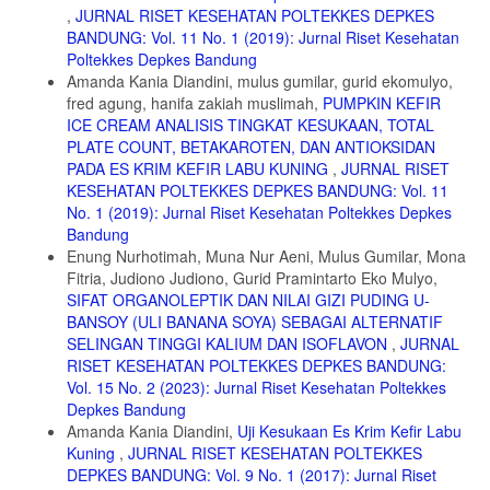
Children Admitted to Nutritional Rehabilitation Centre : A Case-
,
JURNAL RISET KESEHATAN POLTEKKES DEPKES
Control Study from Central India. Int J Community Med Public Heal.
BANDUNG: Vol. 11 No. 1 (2019): Jurnal Riset Kesehatan
2016;3(1):121-127.
Poltekkes Depkes Bandung
18. Rahim. Faktor Risiko Underweight pada Balita Umur 7 – 59
Amanda Kania Diandini, mulus gumilar, gurid ekomulyo,
Bulan. J Kesehat Masy. 2014;9(2):115-121.
fred agung, hanifa zakiah muslimah,
PUMPKIN KEFIR
19. Barasi M. Nutrition At A Glance. Jakarta: Erlangga; 2007.
ICE CREAM ANALISIS TINGKAT KESUKAAN, TOTAL
PLATE COUNT, BETAKAROTEN, DAN ANTIOKSIDAN
20. Diniyyah SR, Nindya TS. Asupan Energi , Protein dan Lemak
PADA ES KRIM KEFIR LABU KUNING
,
JURNAL RISET
dengan Kejadian Gizi Kurang pada Balita Usia 24-59 Bulan di Desa
KESEHATAN POLTEKKES DEPKES BANDUNG: Vol. 11
Suci , Gresik. Amerta Nutr. 2017:341-350.
No. 1 (2019): Jurnal Riset Kesehatan Poltekkes Depkes
doi:10.20473/amnt.v1.i4.2017.341-350
Bandung
21. Pradhita IA. Pengaruh Pemberian Biskuit Tempe Terhadap Status
Enung Nurhotimah, Muna Nur Aeni, Mulus Gumilar, Mona
Gizi Balita Tuberkulosis di Beberapa Kecamatan Terpilih Jakarta
Fitria, Judiono Judiono, Gurid Pramintarto Eko Mulyo,
Timur Tahun 2012. 2012.
SIFAT ORGANOLEPTIK DAN NILAI GIZI PUDING U-
BANSOY (ULI BANANA SOYA) SEBAGAI ALTERNATIF
SELINGAN TINGGI KALIUM DAN ISOFLAVON
,
JURNAL
RISET KESEHATAN POLTEKKES DEPKES BANDUNG:
Vol. 15 No. 2 (2023): Jurnal Riset Kesehatan Poltekkes
Depkes Bandung
Amanda Kania Diandini,
Uji Kesukaan Es Krim Kefir Labu
Kuning
,
JURNAL RISET KESEHATAN POLTEKKES
DEPKES BANDUNG: Vol. 9 No. 1 (2017): Jurnal Riset