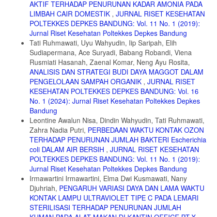
AKTIF TERHADAP PENURUNAN KADAR AMONIA PADA
LIMBAH CAIR DOMESTIK
,
JURNAL RISET KESEHATAN
POLTEKKES DEPKES BANDUNG: Vol. 11 No. 1 (2019):
Jurnal Riset Kesehatan Poltekkes Depkes Bandung
Tati Ruhmawati, Uyu Wahyudin, Iip Saripah, Elih
Sudiapermana, Ace Suryadi, Babang Robandi, Viena
Rusmiati Hasanah, Zaenal Komar, Neng Ayu Rosita,
ANALISIS DAN STRATEGI BUDI DAYA MAGGOT DALAM
PENGELOLAAN SAMPAH ORGANIK
,
JURNAL RISET
KESEHATAN POLTEKKES DEPKES BANDUNG: Vol. 16
No. 1 (2024): Jurnal Riset Kesehatan Poltekkes Depkes
Bandung
Leontine Awalun Nisa, Dindin Wahyudin, Tati Ruhmawati,
Zahra Nadia Putri,
PERBEDAAN WAKTU KONTAK OZON
TERHADAP PENURUNAN JUMLAH BAKTERI Escherichia
coli DALAM AIR BERSIH
,
JURNAL RISET KESEHATAN
POLTEKKES DEPKES BANDUNG: Vol. 11 No. 1 (2019):
Jurnal Riset Kesehatan Poltekkes Depkes Bandung
Irmawartini Irmawartini, Elma Dwi Kusmawati, Nany
Djuhriah,
PENGARUH VARIASI DAYA DAN LAMA WAKTU
KONTAK LAMPU ULTRAVIOLET TIPE C PADA LEMARI
STERILISASI TERHADAP PENURUNAN JUMLAH
KUMAN PADA ALAT MAKAN DI KANTIN OFFICE PT.X
,