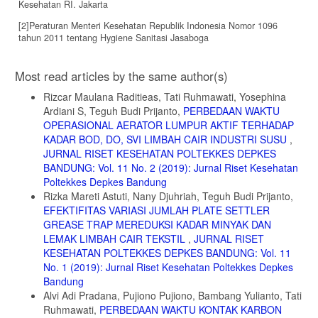
Kesehatan RI. Jakarta
[2]Peraturan Menteri Kesehatan Republik Indonesia Nomor 1096
tahun 2011 tentang Hygiene Sanitasi Jasaboga
Article
Most read articles by the same author(s)
Details
Rizcar Maulana Raditieas, Tati Ruhmawati, Yosephina
Ardiani S, Teguh Budi Prijanto,
PERBEDAAN WAKTU
OPERASIONAL AERATOR LUMPUR AKTIF TERHADAP
KADAR BOD, DO, SVI LIMBAH CAIR INDUSTRI SUSU
,
JURNAL RISET KESEHATAN POLTEKKES DEPKES
BANDUNG: Vol. 11 No. 2 (2019): Jurnal Riset Kesehatan
Poltekkes Depkes Bandung
Rizka Mareti Astuti, Nany Djuhriah, Teguh Budi Prijanto,
EFEKTIFITAS VARIASI JUMLAH PLATE SETTLER
GREASE TRAP MEREDUKSI KADAR MINYAK DAN
LEMAK LIMBAH CAIR TEKSTIL
,
JURNAL RISET
KESEHATAN POLTEKKES DEPKES BANDUNG: Vol. 11
No. 1 (2019): Jurnal Riset Kesehatan Poltekkes Depkes
Bandung
Alvi Adi Pradana, Pujiono Pujiono, Bambang Yulianto, Tati
Ruhmawati,
PERBEDAAN WAKTU KONTAK KARBON