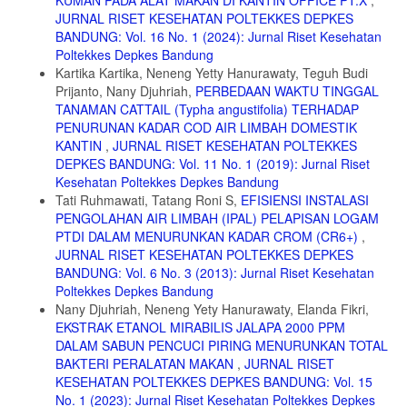
JURNAL RISET KESEHATAN POLTEKKES DEPKES
BANDUNG: Vol. 16 No. 1 (2024): Jurnal Riset Kesehatan
Poltekkes Depkes Bandung
Kartika Kartika, Neneng Yetty Hanurawaty, Teguh Budi
Prijanto, Nany Djuhriah,
PERBEDAAN WAKTU TINGGAL
TANAMAN CATTAIL (Typha angustifolia) TERHADAP
PENURUNAN KADAR COD AIR LIMBAH DOMESTIK
KANTIN
,
JURNAL RISET KESEHATAN POLTEKKES
DEPKES BANDUNG: Vol. 11 No. 1 (2019): Jurnal Riset
Kesehatan Poltekkes Depkes Bandung
Tati Ruhmawati, Tatang Roni S,
EFISIENSI INSTALASI
PENGOLAHAN AIR LIMBAH (IPAL) PELAPISAN LOGAM
PTDI DALAM MENURUNKAN KADAR CROM (CR6+)
,
JURNAL RISET KESEHATAN POLTEKKES DEPKES
BANDUNG: Vol. 6 No. 3 (2013): Jurnal Riset Kesehatan
Poltekkes Depkes Bandung
Nany Djuhriah, Neneng Yety Hanurawaty, Elanda Fikri,
EKSTRAK ETANOL MIRABILIS JALAPA 2000 PPM
DALAM SABUN PENCUCI PIRING MENURUNKAN TOTAL
BAKTERI PERALATAN MAKAN
,
JURNAL RISET
KESEHATAN POLTEKKES DEPKES BANDUNG: Vol. 15
No. 1 (2023): Jurnal Riset Kesehatan Poltekkes Depkes