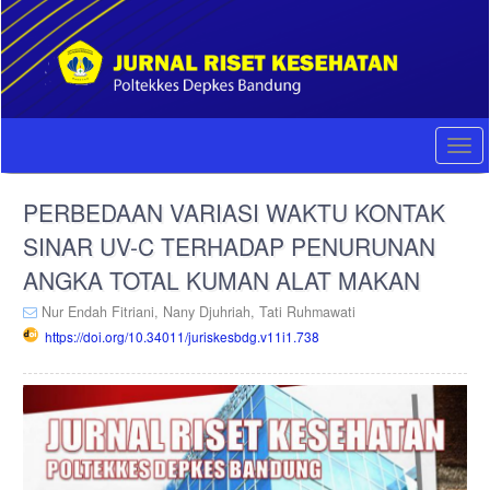
Quick
jump
to
page
content
Main
Navigation
Togg
Main
navi
Content
PERBEDAAN VARIASI WAKTU KONTAK
Sidebar
SINAR UV-C TERHADAP PENURUNAN
ANGKA TOTAL KUMAN ALAT MAKAN
Nur Endah Fitriani,
Nany Djuhriah,
Tati Ruhmawati
https://doi.org/10.34011/juriskesbdg.v11i1.738
Article
Sidebar