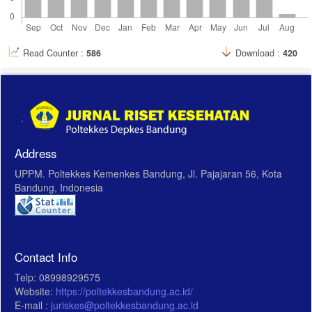
Read Counter :
586
Download :
420
Address
UPPM. Poltekkes Kemenkes Bandung, Jl. Pajajaran 56, Kota
Bandung, Indonesia
Contact Info
Telp: 08998929575
Website:
https://poltekkesbandung.ac.id/
E-mail :
juriskes@poltekkesbandung.ac.id